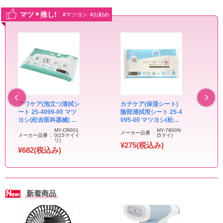
マツ
推し!
#マツヨシ
#お勧め
★
アワケア(泡立つ清拭シ
カテケア(保湿シート)
ート 25-4099-00 マツ
陰部清拭用シート 25-4
ヨシ(松吉医科器械) MY
095-00 マツヨシ(松吉
-CR0010(15マイイリ)
医科器械) MY-7800N(5
MY-CR001
MY-7800N
メーカー品番
メーカー品番
0(15マイイ
マイ)
(5マイ)
リ)
¥275(税込み)
¥682(税込み)
新着商品