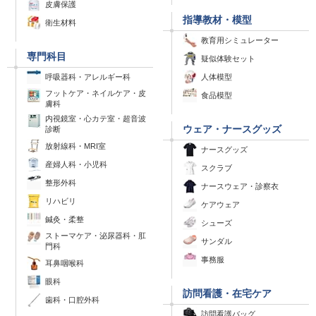
皮膚保護
指導教材・模型
衛生材料
教育用シミュレーター
専門科目
疑似体験セット
呼吸器科・アレルギー科
人体模型
フットケア・ネイルケア・皮
食品模型
膚科
内視鏡室・心カテ室・超音波
ウェア・ナースグッズ
診断
放射線科・MRI室
ナースグッズ
産婦人科・小児科
スクラブ
整形外科
ナースウェア・診察衣
リハビリ
ケアウェア
鍼灸・柔整
シューズ
ストーマケア・泌尿器科・肛
サンダル
門科
事務服
耳鼻咽喉科
眼科
訪問看護・在宅ケア
歯科・口腔外科
訪問看護バッグ