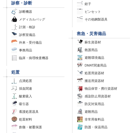
診察・診断
鉗子
診断機器
ピンセット
メディカルバッグ
その他鋼製器具
計測・検診
救急・災害備品
診察室備品
蘇生資器材
外来・受付備品
救護用品
事務用品
避難環境備品
臨床・病理検査機器
DMAT関連用品
処置
処置用資器材
点滴処置
搬送用資器材
採血関連
物品保管・携行資器材
酸素吸入
感染防止用資器材
吸引器
防災対策用品
看護処置器具
避難用品
処置材料
非常用食料品
創傷・被覆保護
防護・保温用品