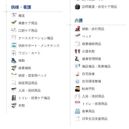
訪問看護・在宅ケア用品
病棟・看護
搬送
介護
褥瘡ケア用品
移動・歩行用品
口腔ケア用品
ベッド
ナースステーション備品
移乗補助用品
供給サポート・メンテナンス
介護衣類
ワゴン・カート
健康管理関連
移動
施設備品・医療備品
移乗補助
住宅改修
病室・居室用ベッド
住宅環境整備
病室周辺用品
転倒予防
入浴・清拭用品
入浴・清拭用品
トイレ・排泄ケア備品
トイレ・排泄用品
衣類
食事用品
日常生活支援用品