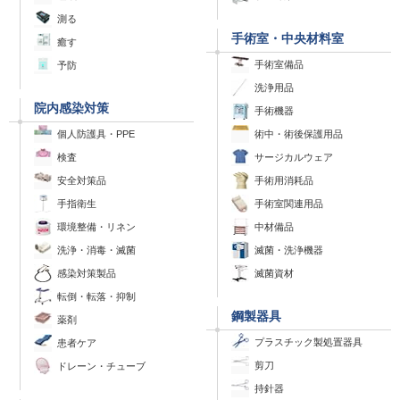
測る
手術室・中央材料室
癒す
手術室備品
予防
洗浄用品
院内感染対策
手術機器
個人防護具・PPE
術中・術後保護用品
検査
サージカルウェア
安全対策品
手術用消耗品
手指衛生
手術室関連用品
環境整備・リネン
中材備品
洗浄・消毒・滅菌
滅菌・洗浄機器
感染対策製品
滅菌資材
転倒・転落・抑制
鋼製器具
薬剤
プラスチック製処置器具
患者ケア
剪刀
ドレーン・チューブ
持針器