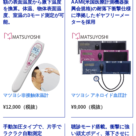
額の表面温度から腋下温度
AAMI(米国医療計測機器振
を換算。体温、物体表面温
興会規格)の耐落下衝撃仕様
度、室温の3モード測定が可
に準拠したギヤフリーメー
能。
ターを採用
マツヨシ非接触体温計
マツヨシ アネロイド血圧計
¥12,000（税抜）
¥9,000（税抜）
手動加圧タイプで、片手で
聴診モード搭載。衝撃に強
ラクラク自動測定
い頑丈ボディ、落下させに