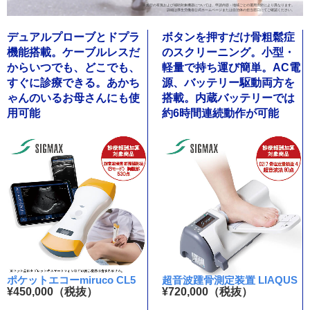
※施行の有無および補助対象機器については、申請内容・地域ごとの運用方針により異なります。
詳細は厚生労働省公式ホームページまたは自治体の担当窓口にてご確認ください。
デュアルプローブとドプラ
ボタンを押すだけ骨粗鬆症
機能搭載。ケーブルレスだ
のスクリーニング。小型・
からいつでも、どこでも、
軽量で持ち運び簡単。AC電
すぐに診療できる。あかち
源、バッテリー駆動両方を
ゃんのいるお母さんにも使
搭載。内蔵バッテリーでは
用可能
約6時間連続動作が可能
ポケットエコーmiruco CL5
超音波踵骨測定装置 LIAQUS
¥450,000（税抜）
¥720,000（税抜）