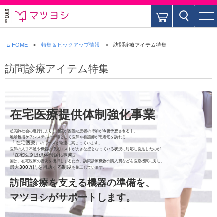
⌂ HOME
特集＆ピックアップ情報
訪問診療アイテム特集
訪問診療アイテム特集
在宅医療提供体制強化事業
超高齢社会の進行により、通院が困難な患者の増加が今後予想される中、
地域包括ケアシステムの一環として医師や看護師が患者宅を訪れる
『 在宅医療』
のニーズが急速に高まっています。
医師の人手不足や機器の導入コストが大きな壁となっている状況に対応し発足したのが
『在宅医療提供体制強化事業』
国は、在宅医療の普及を後押しするため、訪問診療機器の購入費などを医療機関に対し、
最大300万円を補助する制度
を施工しています。
訪問診療を支える機器の準備を、
マツヨシがサポートします。