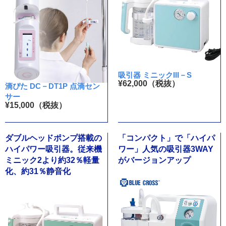
吸引器 ミニックIII－S
¥62,000（税抜）
滴ぴた DC－DT1P 点滴セン
サー
¥15,000（税抜）
ダブルヘッドポンプ搭載の
「コンパクト」で「ハイパ
ハイパワー吸引器。従来機
ワー」人気の吸引器3WAY
ミニック2より約32％軽量
がバージョンアップ
化、約31％静音化