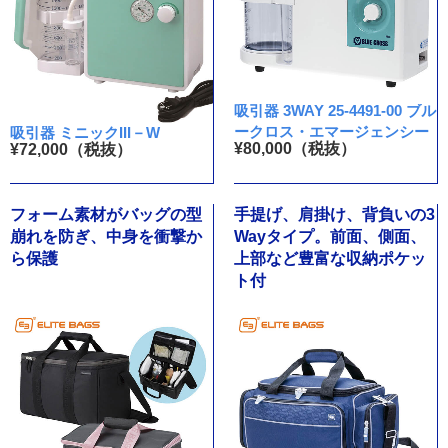
吸引器 3WAY 25-4491-00 ブル
ークロス・エマージェンシー
吸引器 ミニックIII－W
¥80,000（税抜）
¥72,000（税抜）
フォーム素材がバッグの型
手提げ、肩掛け、背負いの3
崩れを防ぎ、中身を衝撃か
Wayタイプ。前面、側面、
ら保護
上部など豊富な収納ポケッ
ト付