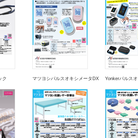
マツヨシパルスオキシメータDX
ニック
Yonker
パルスオ