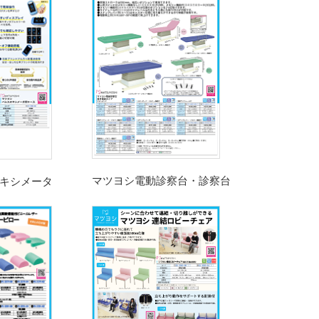
マツヨシ電動診察台・診察台
キシメータ