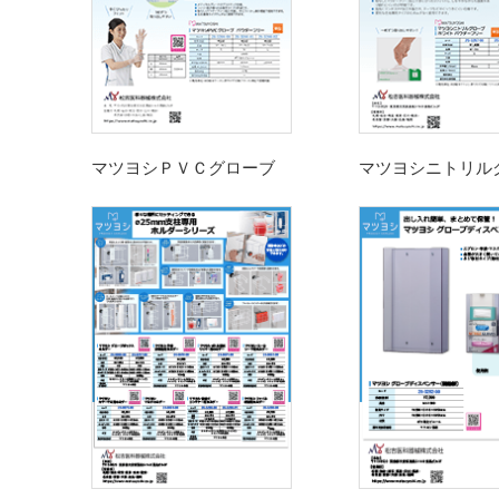
マツヨシＰＶＣグローブ
マツヨシニトリル