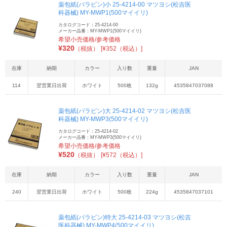
薬包紙(パラピン)小 25-4214-00 マツヨシ(松吉医
科器械) MY-MWP1(500マイイリ)
カタログコード：25-4214-00
メーカー品番：MY-MWP1(500マイイリ)
希望小売価格/参考価格
¥
320
（税抜）
[¥352（税込）]
在庫
納期
カラー
入り数
重量
JAN
114
翌営業日出荷
ホワイト
500枚
132g
4535847037088
薬包紙(パラピン)大 25-4214-02 マツヨシ(松吉医
科器械) MY-MWP3(500マイイリ)
カタログコード：25-4214-02
メーカー品番：MY-MWP3(500マイイリ)
希望小売価格/参考価格
¥
520
（税抜）
[¥572（税込）]
在庫
納期
カラー
入り数
重量
JAN
240
翌営業日出荷
ホワイト
500枚
224g
4535847037101
薬包紙(パラピン)特大 25-4214-03 マツヨシ(松吉
医科器械) MY-MWP4(500マイイリ)