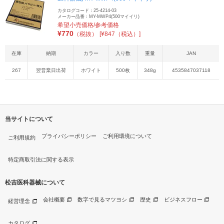
カタログコード：25-4214-03
メーカー品番：MY-MWP4(500マイイリ)
希望小売価格/参考価格
¥
770
（税抜）
[¥847（税込）]
在庫
納期
カラー
入り数
重量
JAN
267
翌営業日出荷
ホワイト
500枚
348g
4535847037118
当サイトについて
プライバシーポリシー
ご利用環境について
ご利用規約
特定商取引法に関する表示
松吉医科器械について
会社概要
数字で見るマツヨシ
歴史
ビジネスフロー
経営理念
カタログ