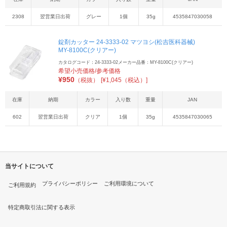
2308
翌営業日出荷
グレー
1個
35g
4535847030058
錠剤カッター 24-3333-02 マツヨシ(松吉医科器械)
MY-8100C(クリアー)
カタログコード：24-3333-02
メーカー品番：MY-8100C(クリアー)
希望小売価格/参考価格
¥
950
（税抜）
[¥1,045（税込）]
在庫
納期
カラー
入り数
重量
JAN
602
翌営業日出荷
クリア
1個
35g
4535847030065
当サイトについて
プライバシーポリシー
ご利用環境について
ご利用規約
特定商取引法に関する表示