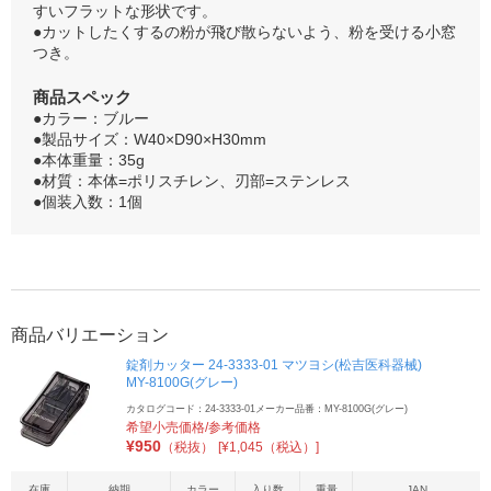
すいフラットな形状です。
●カットしたくするの粉が飛び散らないよう、粉を受ける小窓
つき。
商品スペック
●カラー：ブルー
●製品サイズ：W40×D90×H30mm
●本体重量：35g
●材質：本体=ポリスチレン、刃部=ステンレス
●個装入数：1個
商品バリエーション
錠剤カッター 24-3333-01 マツヨシ(松吉医科器械)
MY-8100G(グレー)
カタログコード：24-3333-01
メーカー品番：MY-8100G(グレー)
希望小売価格/参考価格
¥
950
（税抜）
[¥1,045（税込）]
在庫
納期
カラー
入り数
重量
JAN