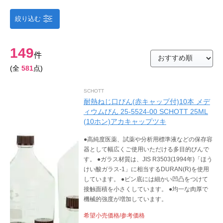
絞り込む
149
件
(全
581
点)
SCHOTT
耐熱ねじ口びん(赤キャップ付)10本 メデ
ィウムびん 25-5524-00 SCHOTT 25ML
(10ホン)アカキャップツキ
●高純度医薬、試薬や分析用標準液などの保存容
器として幅広くご使用いただける多目的びんで
す。 ●ガラス材質は、JIS R3503(1994年)「ほう
けい酸ガラス-1」に相当するDURAN(R)を使用
しています。 ●ビン底には細かい凹凸をつけて
接触面積を小さくしています。 ●均一な肉厚で
機械的強度が増加しています。
希望小売価格/参考価格