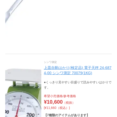
シンワ測定
上皿自動はかり(検定品) 電子天秤 24-687
4-00 シンワ測定 70079(1KG)
●くっきり見やすい目盛りで読みやすいはかりで
す。
希望小売価格/参考価格
¥
10,600
（税抜）
[¥11,660（税込）]
【
7
種類のアイテムがあります】