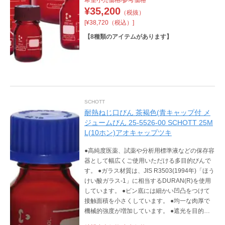
へ溶出する心配がありません。
¥
35,200
（税抜）
[¥38,720（税込）]
【
8
種類のアイテムがあります】
SCHOTT
耐熱ねじ口びん 茶褐色(青キャップ付 メ
ジュームびん 25-5526-00 SCHOTT 25M
L(10ホン)アオキャップツキ
●高純度医薬、試薬や分析用標準液などの保存容
器として幅広くご使用いただける多目的びんで
す。 ●ガラス材質は、JIS R3503(1994年)「ほう
けい酸ガラス-1」に相当するDURAN(R)を使用
しています。 ●ビン底には細かい凹凸をつけて
接触面積を小さくしています。 ●均一な肉厚で
機械的強度が増加しています。 ●遮光を目的と
した茶染めは外側染色なので、染色剤が内容物