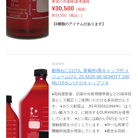
希望小売価格/参考価格
へ溶出する心配がありません。
¥
30,500
（税抜）
[¥33,550（税込）]
【
8
種類のアイテムがあります】
SCHOTT
耐熱ねじ口びん 茶褐色(黒キャップ付 メ
ジュームびん 25-5525-00 SCHOTT 100
ML(10ホン)クロキャップツキ
●高純度医薬、試薬や分析用標準液などの保存容
器として幅広くご使用いただける多目的びんで
す。 ●ガラス材質は、JIS R3503(1994年)「ほう
けい酸ガラス-1」に相当するDURAN(R)を使用
しています。 ●ビン底には細かい凹凸をつけて
接触面積を小さくしています。 ●均一な肉厚で
機械的強度が増加しています。 ●遮光を目的と
した茶染めは外側染色なので、染色剤が内容物