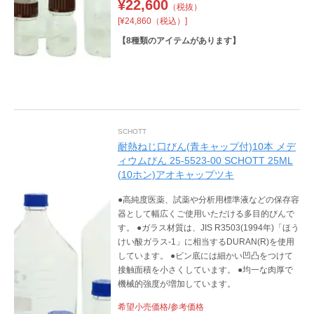
¥
22,600
（税抜）
[¥24,860（税込）]
【
8
種類のアイテムがあります】
SCHOTT
耐熱ねじ口びん(青キャップ付)10本 メデ
ィウムびん 25-5523-00 SCHOTT 25ML
(10ホン)アオキャップツキ
●高純度医薬、試薬や分析用標準液などの保存容
器として幅広くご使用いただける多目的びんで
す。 ●ガラス材質は、JIS R3503(1994年)「ほう
けい酸ガラス-1」に相当するDURAN(R)を使用
しています。 ●ビン底には細かい凹凸をつけて
接触面積を小さくしています。 ●均一な肉厚で
機械的強度が増加しています。
希望小売価格/参考価格