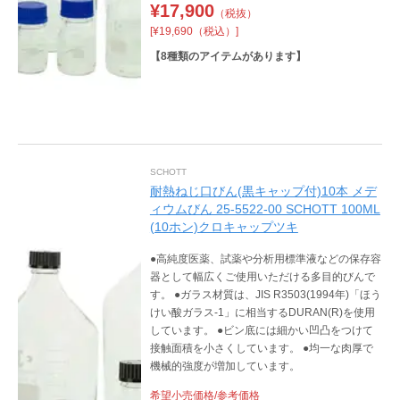
¥
17,900
（税抜）
[¥19,690（税込）]
【
8
種類のアイテムがあります】
SCHOTT
耐熱ねじ口びん(黒キャップ付)10本 メデ
ィウムびん 25-5522-00 SCHOTT 100ML
(10ホン)クロキャップツキ
●高純度医薬、試薬や分析用標準液などの保存容
器として幅広くご使用いただける多目的びんで
す。 ●ガラス材質は、JIS R3503(1994年)「ほう
けい酸ガラス-1」に相当するDURAN(R)を使用
しています。 ●ビン底には細かい凹凸をつけて
接触面積を小さくしています。 ●均一な肉厚で
機械的強度が増加しています。
希望小売価格/参考価格