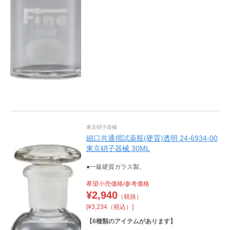
東京硝子器械
細口共通摺試薬瓶(硬質)透明 24-6934-00
東京硝子器械 30ML
●一級硬質ガラス製。
希望小売価格/参考価格
¥
2,940
（税抜）
[¥3,234（税込）]
【
6
種類のアイテムがあります】