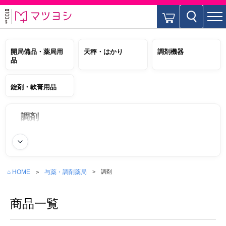
開局備品・薬局用
天秤・はかり
調剤機器
品
錠剤・軟膏用品
調剤
続きを読む
⌂ HOME
与薬・調剤薬局
調剤
商品一覧