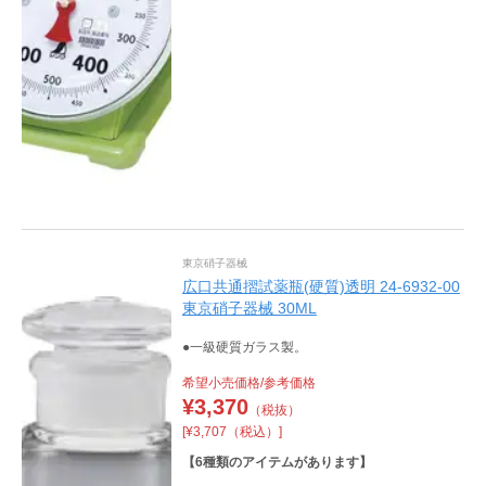
東京硝子器械
広口共通摺試薬瓶(硬質)透明 24-6932-00
東京硝子器械 30ML
●一級硬質ガラス製。
希望小売価格/参考価格
¥
3,370
（税抜）
[¥3,707（税込）]
【
6
種類のアイテムがあります】