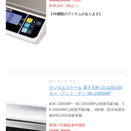
[¥39,600（税込）]
【
48
種類のアイテムがあります】
エー・アンド・デイ
デジタルスケール 電子天秤 25-2283-00
エー・アンド・デイ SK-1000IWP
●SK-1000iWP・SK-2000iWPは精度等級3級、S
K-5000iWPは精度等級4級。 ●防塵・防水保護等
級IP65/JIS5等級準拠。
希望小売価格/参考価格