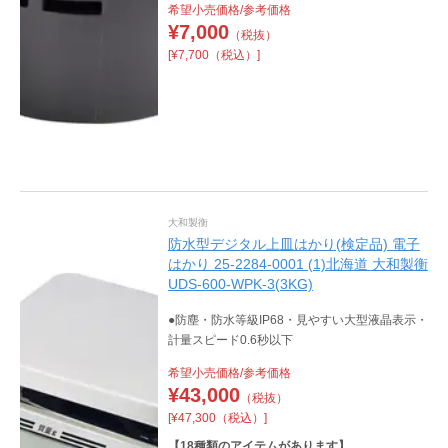
希望小売価格/参考価格
¥
7,000
（税抜）
[¥7,700（税込）]
大和製衡
防水型デジタル上皿はかり(検定品) 電子
はかり 25-2284-0001 (1)北海道 大和製衡
UDS-600-WPK-3(3KG)
●防塵・防水等級IP68・見やすい大型液晶表示・
計量スピード0.6秒以下
希望小売価格/参考価格
¥
43,000
（税抜）
[¥47,300（税込）]
【
18
種類のアイテムがあります】