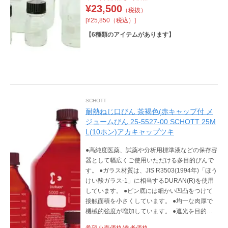
¥
23,500
（税抜）
[¥25,850（税込）]
【
6
種類のアイテムがあります】
SCHOTT
耐熱ねじ口びん 茶褐色(赤キャップ付 メ
ジュームびん 25-5527-00 SCHOTT 25M
L(10ホン)アカキャップツキ
●高純度医薬、試薬や分析用標準液などの保存容
器として幅広くご使用いただける多目的びんで
す。 ●ガラス材質は、JIS R3503(1994年)「ほう
けい酸ガラス-1」に相当するDURAN(R)を使用
しています。 ●ビン底には細かい凹凸をつけて
接触面積を小さくしています。 ●均一な肉厚で
機械的強度が増加しています。 ●遮光を目的と
した茶染めは外側染色なので、染色剤が内容物
希望小売価格/参考価格