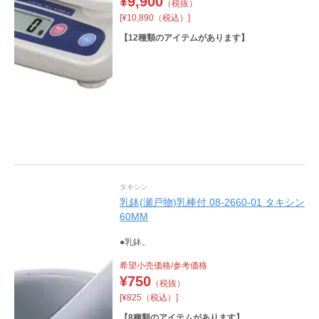
¥
9,900
（税抜）
[¥10,890（税込）]
【
12
種類のアイテムがあります】
タキシン
乳鉢(瀬戸物)乳棒付 08-2660-01 タキシン
60MM
●乳鉢。
希望小売価格/参考価格
¥
750
（税抜）
[¥825（税込）]
【
8
種類のアイテムがあります】