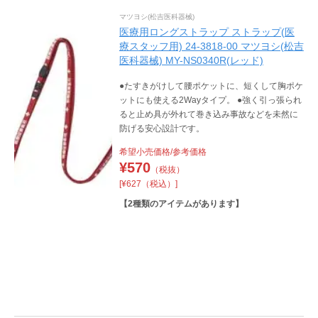
マツヨシ(松吉医科器械)
医療用ロングストラップ ストラップ(医
療スタッフ用) 24-3818-00 マツヨシ(松吉
医科器械) MY-NS0340R(レッド)
●たすきがけして腰ポケットに、短くして胸ポケ
ットにも使える2Wayタイプ。 ●強く引っ張られ
ると止め具が外れて巻き込み事故などを未然に
防げる安心設計です。
希望小売価格/参考価格
¥
570
（税抜）
[¥627（税込）]
【
2
種類のアイテムがあります】