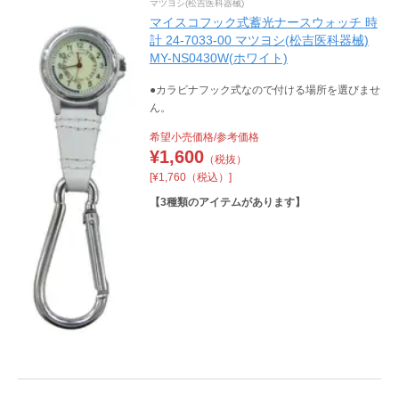
マツヨシ(松吉医科器械)
マイスコフック式蓄光ナースウォッチ 時
計 24-7033-00 マツヨシ(松吉医科器械)
MY-NS0430W(ホワイト)
●カラビナフック式なので付ける場所を選びませ
ん。
希望小売価格/参考価格
¥
1,600
（税抜）
[¥1,760（税込）]
【
3
種類のアイテムがあります】