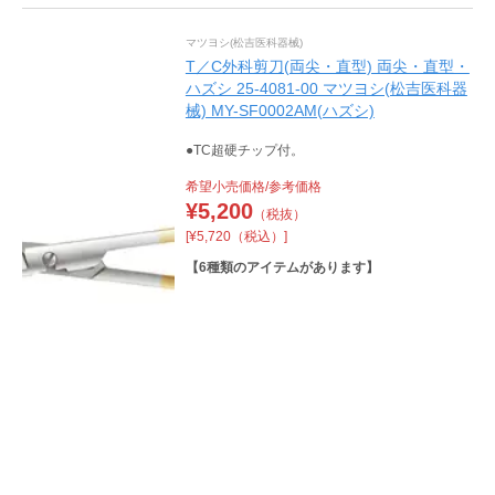
マツヨシ(松吉医科器械)
T／C外科剪刀(両尖・直型) 両尖・直型・
ハズシ 25-4081-00 マツヨシ(松吉医科器
械) MY-SF0002AM(ハズシ)
●TC超硬チップ付。
希望小売価格/参考価格
¥
5,200
（税抜）
[¥5,720（税込）]
【
6
種類のアイテムがあります】