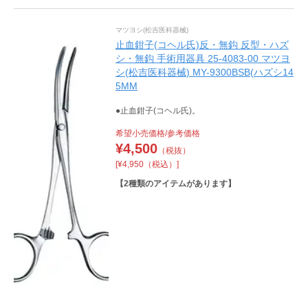
マツヨシ(松吉医科器械)
止血鉗子(コヘル氏)反・無鈎 反型・ハズ
シ・無鈎 手術用器具 25-4083-00 マツヨ
シ(松吉医科器械) MY-9300BSB(ハズシ14
5MM
●止血鉗子(コヘル氏)。
希望小売価格/参考価格
¥
4,500
（税抜）
[¥4,950（税込）]
【
2
種類のアイテムがあります】