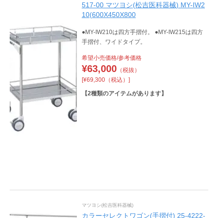
517-00 マツヨシ(松吉医科器械) MY-IW2
10(600X450X800
●MY-IW210は四方手摺付。 ●MY-IW215は四方
手摺付、ワイドタイプ。
希望小売価格/参考価格
¥
63,000
（税抜）
[¥69,300（税込）]
【
2
種類のアイテムがあります】
マツヨシ(松吉医科器械)
カラーセレクトワゴン(手摺付) 25-4222-