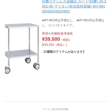
抗菌ステンレス器械台 カート(抗菌) 24-2
501-00 マツヨシ(松吉医科器械) MY-IW1
00(600X450X800
●MY-IW100は手摺なし。 ●MY-IW105は手摺な
し、コンパクトタイプ。
希望小売価格/参考価格
¥
39,500
（税抜）
[¥43,450（税込）]
【
2
種類のアイテムがあります】
マツヨシ(松吉医科器械)