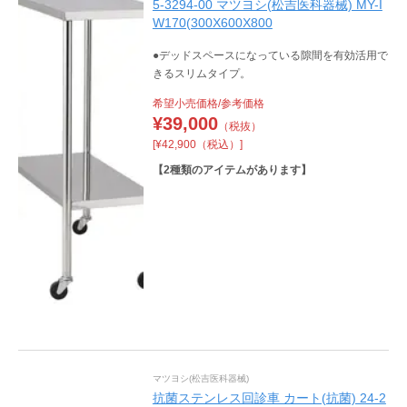
5-3294-00 マツヨシ(松吉医科器械) MY-I
W170(300X600X800
●デッドスペースになっている隙間を有効活用で
きるスリムタイプ。
希望小売価格/参考価格
¥
39,000
（税抜）
[¥42,900（税込）]
【
2
種類のアイテムがあります】
マツヨシ(松吉医科器械)
抗菌ステンレス回診車 カート(抗菌) 24-2