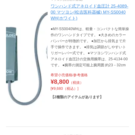
ワンハンド式アネロイド血圧計 25-4089-
00 マツヨシ(松吉医科器械) MY-SS0040
WH(ホワイト)
●MY-SS0040WHは、軽量・コンパクトな簡単操
作のワンハンドタイプです。 ●大きめのカラー
バンパーが特徴的です。 ●加圧から排気まで片
手で操作できます。 ●排気は調節がしやすいト
リガーレバー式です。 ●マツヨシワンハンド式
アネロイド血圧計の交換用腕帯は、25-4134-00
です。 ●腕帯の測定可能上腕周囲 約23－32cm
希望小売価格/参考価格
¥
8,800
（税抜）
[¥9,680（税込）]
【
2
種類のアイテムがあります】