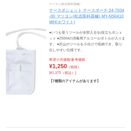
マツヨシ(松吉医科器械)
ナースポシェット ナースポーチ 24-7034
-00 マツヨシ(松吉医科器械) MY-NS0410
WH(ホワイト)
●いつも使うツールが全部入る!お役立ちポシェ
ット ●250mIの消毒用アルコールボトルが入りま
す。 ●沢山のツールを小分けで収納でき、取り
出しやすい仕様です。
希望小売価格/参考価格
¥
1,250
（税抜）
[¥1,375（税込）]
【
7
種類のアイテムがあります】