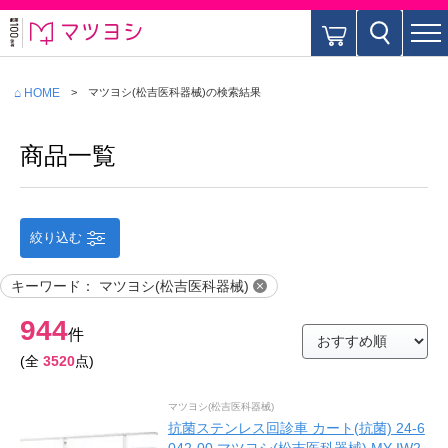
⌂ HOME
マツヨシ(松吉医科器械)
の検索結果
商品一覧
絞り込む
キーワード
：
マツヨシ(松吉医科器械)
944
件
(全
3520
点)
マツヨシ(松吉医科器械)
抗菌ステンレス回診車 カート(抗菌) 24-6