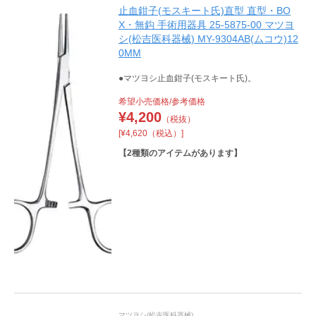
止血鉗子(モスキート氏)直型 直型・BO
X・無鈎 手術用器具 25-5875-00 マツヨ
シ(松吉医科器械) MY-9304AB(ムコウ)12
0MM
●マツヨシ止血鉗子(モスキート氏)。
希望小売価格/参考価格
¥
4,200
（税抜）
[¥4,620（税込）]
【
2
種類のアイテムがあります】
マツヨシ(松吉医科器械)