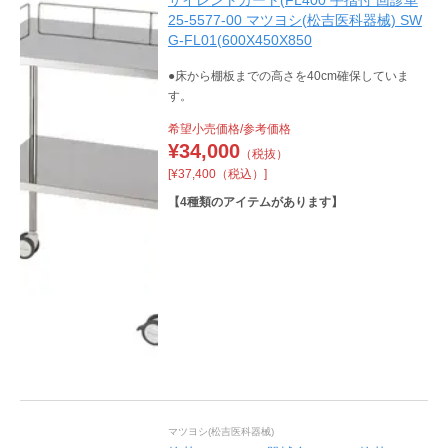
サイレントカート(FL400 手摺付 回診車
25-5577-00 マツヨシ(松吉医科器械) SW
G-FL01(600X450X850
●床から棚板までの高さを40cm確保していま
す。
希望小売価格/参考価格
¥
34,000
（税抜）
[¥37,400（税込）]
【
4
種類のアイテムがあります】
マツヨシ(松吉医科器械)