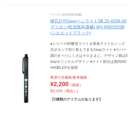
マツヨシ(松吉医科器械)
瞳孔計付2wayペンライトSB 25-4208-00
マツヨシ(松吉医科器械) MY-NS0320SB
(シルエットブラック)
●シリーズ初!暖色ライト＆寒色ライトがノック
式ボタンで切り替えできる2wayライト ●ラバー
調のすべりにくさはそのままに、デザイン面は5
wayオリジナルデザイン ●ライト部分は国内NIC
HIA製LEDを採用
希望小売価格/参考価格
¥
2,200
（税抜）
[¥2,420（税込）]
【
5
種類のアイテムがあります】