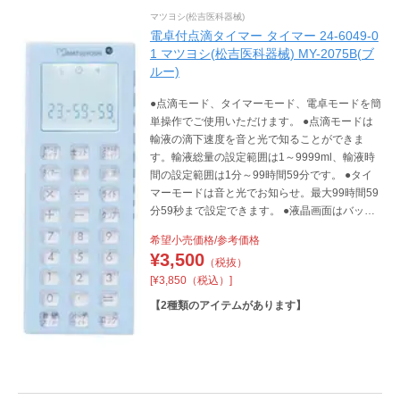
マツヨシ(松吉医科器械)
電卓付点滴タイマー タイマー 24-6049-0
1 マツヨシ(松吉医科器械) MY-2075B(ブ
ルー)
●点滴モード、タイマーモード、電卓モードを簡
単操作でご使用いただけます。 ●点滴モードは
輸液の滴下速度を音と光で知ることができま
す。輸液総量の設定範囲は1～9999ml、輸液時
間の設定範囲は1分～99時間59分です。 ●タイ
マーモードは音と光でお知らせ。最大99時間59
分59秒まで設定できます。 ●液晶画面はバック
ライト付。 ●ライト付きなので夜間でも使用で
希望小売価格/参考価格
きます。 ●本体の側面には、10cmのゲージと半
¥
3,500
（税抜）
円型のゲージが付いています。
[¥3,850（税込）]
【
2
種類のアイテムがあります】