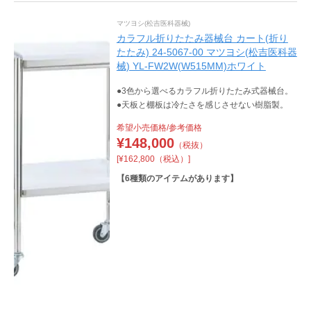
マツヨシ(松吉医科器械)
カラフル折りたたみ器械台 カート(折り
たたみ) 24-5067-00 マツヨシ(松吉医科器
械) YL-FW2W(W515MM)ホワイト
●3色から選べるカラフル折りたたみ式器械台。
●天板と棚板は冷たさを感じさせない樹脂製。
希望小売価格/参考価格
¥
148,000
（税抜）
[¥162,800（税込）]
【
6
種類のアイテムがあります】