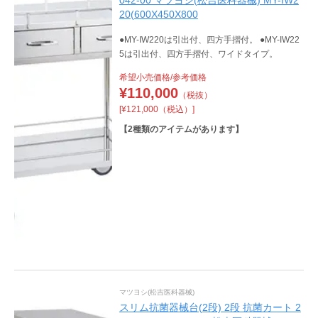
042-00 マツヨシ(松吉医科器械) MY-IW2
20(600X450X800
●MY-IW220は引出付、四方手摺付。 ●MY-IW22
5は引出付、四方手摺付、ワイドタイプ。
希望小売価格/参考価格
¥
110,000
（税抜）
[¥121,000（税込）]
【
2
種類のアイテムがあります】
マツヨシ(松吉医科器械)
スリム抗菌器械台(2段) 2段 抗菌カート 2