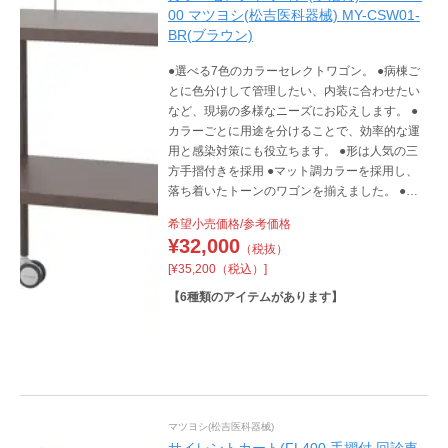
00 マツヨシ(松吉医科器械) MY-CSW01-
BR(ブラウン)
●選べる7色のカラーセレクトワゴン。 ●病棟ご
とに色分けして管理したい、内装に合わせたい
など、現場の多様なニーズにお応えします。 ●
カラーごとに用途を分けることで、効率的な運
用と感染対策にも役立ちます。 ●形は人気の三
方手摺付きを採用 ●マット調カラーを採用し、
落ち着いたトーンのワゴンを揃えました。 ●床
から棚板までの高さを40cm確保することで棚に
希望小売価格/参考価格
置いた物品を清潔に保つことができます。 ●静
¥
32,000
（税抜）
音性に優れたφ75mm(対角ストッパー付きのキ
[¥35,200（税込）]
ャスターを採用しています。
【
6
種類のアイテムがあります】
マツヨシ(松吉医科器械)