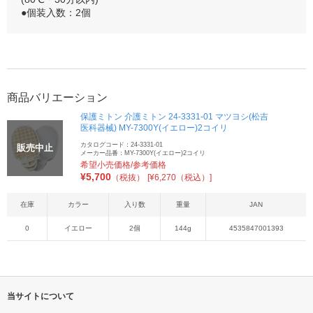
●個装入数：2個
商品バリエーション
保護ミトン 介護ミトン 24-3331-01 マツヨシ(松吉
医科器械) MY-7300Y(イエロー)2コイリ
カタログコード：24-3331-01
販売中止
メーカー品番：MY-7300Y(イエロー)2コイリ
希望小売価格/参考価格
¥
5,700
（税抜）
[¥6,270（税込）]
在庫
カラー
入り数
重量
JAN
0
イエロー
2個
144g
4535847001393
当サイトについて