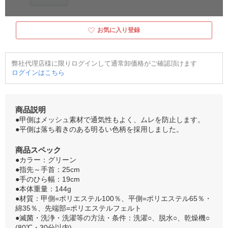
お気に入り登録
弊社代理店様に限りログインして通常卸価格がご確認頂けます
ログインはこちら
商品説明
●甲側はメッシュ素材で通気性もよく、ムレを防止します。
●平側は落ち着きのある明るい色柄を採用しました。
商品スペック
●カラー：グリーン
●指先～手首：25cm
●手のひら幅：19cm
●本体重量：144g
●材質：甲側=ポリエステル100％、平側=ポリエステル65％・
綿35％、先端部=ポリエステルフェルト
●滅菌・洗浄・洗濯等の方法・条件：洗濯○、脱水○、乾燥機○
(80℃・30分以内)