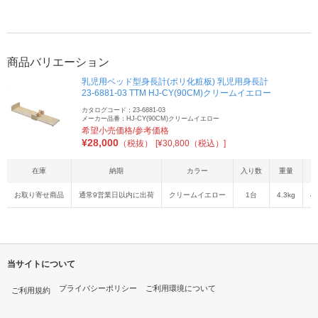
商品バリエーション
乳児用ベッド型身長計(ポリ化粧板) 乳児用身長計
23-6881-03 TTM HJ-CY(90CM)クリームイエロー
カタログコード：23-6881-03
メーカー品番：HJ-CY(90CM)クリームイエロー
希望小売価格/参考価格
¥
28,000
（税抜）
[¥30,800（税込）]
在庫
納期
カラー
入り数
重量
お取り寄せ商品
通常9営業日以内に出荷
クリームイエロー
1台
4.3kg
4
当サイトについて
プライバシーポリシー
ご利用環境について
ご利用規約