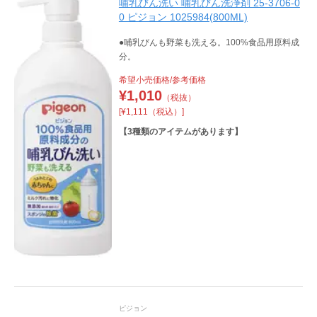
哺乳びん洗い 哺乳びん洗浄剤 25-3706-0
0 ピジョン 1025984(800ML)
●哺乳びんも野菜も洗える。100%食品用原料成
分。
希望小売価格/参考価格
¥
1,010
（税抜）
[¥1,111（税込）]
【
3
種類のアイテムがあります】
ピジョン