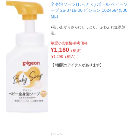
全身泡ソープ(しっとり) ボトル ベビーソ
ープ 25-3716-00 ピジョン 1024564(500
ML)
●洗いあがりさらにしっとり。ふわふわ無添加
泡。
希望小売価格/参考価格
¥
1,180
（税抜）
[¥1,298（税込）]
【
3
種類のアイテムがあります】
ピジョン