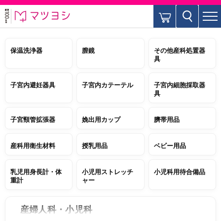
保温洗浄器
膣鏡
その他産科処置器
具
子宮内避妊器具
子宮内カテーテル
子宮内細胞採取器
具
子宮頸管拡張器
娩出用カップ
臍帯用品
産科用衛生材料
授乳用品
ベビー用品
乳児用身長計・体
小児用ストレッチ
小児科用待合備品
重計
ャー
産婦人科・小児科