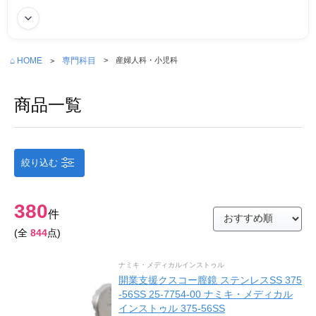
続きを読む
⌂ HOME
専門科目
産婦人科・小児科
商品一覧
絞り込む
380
件
(全
844
点)
ナミキ・メディカルインストゥル
開業支援クスコー膣鏡 ステンレスSS 375
-56SS 25-7754-00 ナミキ・メディカル
インストゥル 375-56SS