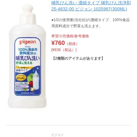
哺乳びん洗い 濃縮タイプ 哺乳びん洗浄剤
25-4832-00 ピジョン 1025987(300ML)
●1/2の使用量(当社比)の濃縮タイプ、100%食品
用原料成分で野菜も洗えます。
希望小売価格/参考価格
¥
760
（税抜）
[¥836（税込）]
【
2
種類のアイテムがあります】
ピジョン