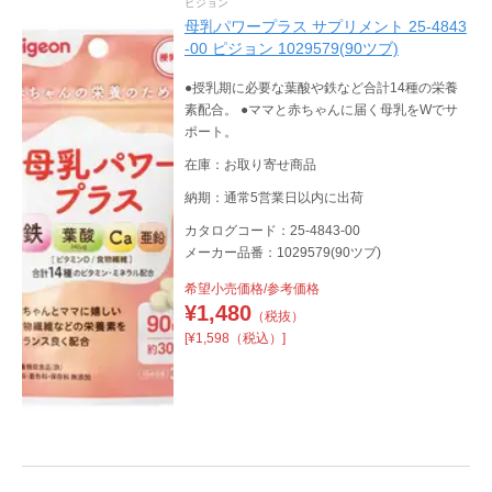
ピジョン
母乳パワープラス サプリメント 25-4843
-00 ピジョン 1029579(90ツブ)
●授乳期に必要な葉酸や鉄など合計14種の栄養
素配合。 ●ママと赤ちゃんに届く母乳をWでサ
ポート。
在庫：お取り寄せ商品
納期：通常5営業日以内に出荷
カタログコード：25-4843-00
メーカー品番：1029579(90ツブ)
希望小売価格/参考価格
¥
1,480
（税抜）
[¥1,598（税込）]