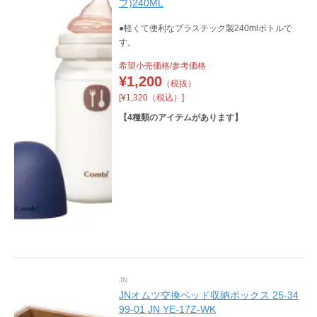
プ)240ML
●軽くて便利なプラスチック製240mlボトルで
す。
希望小売価格/参考価格
¥
1,200
（税抜）
[¥1,320（税込）]
【
4
種類のアイテムがあります】
JN
JNオムツ交換ベッド収納ボックス 25-34
99-01 JN YE-17Z-WK