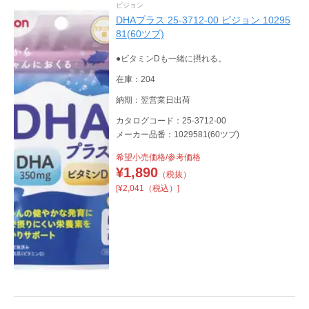
ピジョン
DHAプラス 25-3712-00 ピジョン 10295
81(60ツブ)
●ビタミンDも一緒に摂れる。
在庫：204
納期：翌営業日出荷
カタログコード：25-3712-00
メーカー品番：1029581(60ツブ)
希望小売価格/参考価格
¥
1,890
（税抜）
[¥2,041（税込）]