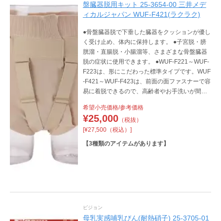
盤臓器脱用キット 25-3654-00 三井メデ
ィカルジャパン WUF-F421(ラクラク)
●骨盤臓器脱で下垂した臓器をクッションが優し
く受け止め、体内に保持します。 ●子宮脱・膀
胱溜・直腸脱・小腸溜等、さまざまな骨盤臓器
脱の症状に使用できます。 ●WUF-F221～WUF-
F223は、形にこだわった標準タイプです。WUF
-F421～WUF-F423は、前面の面ファスナーで容
易に着脱できるので、高齢者やお手洗いが間に
合わない方におすすめです。WUF-F521～WUF-
希望小売価格/参考価格
F523は、前面のジッパーで容易に着脱できま
¥
25,000
（税抜）
す。爽やかな木綿素材の2分丈で、ももを優しく
[¥27,500（税込）]
包みます。
【
3
種類のアイテムがあります】
ピジョン
母乳実感哺乳びん(耐熱硝子) 25-3705-01