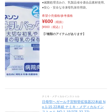
●滅菌処理済みの、乳製品省令適合品素材使用。
●安心・安全な冷凍母乳保存用袋。
希望小売価格/参考価格
¥
600
（税抜）
[¥660（税込）]
【
7
種類のアイテムがあります】
ナミキ・メディカルインストゥル
日母型ヘガール子宮頸管拡張器22本組 N
o.1-15 22本組 ナミキ・メディカルイン
ストゥル NO.1-15(375-32-22)