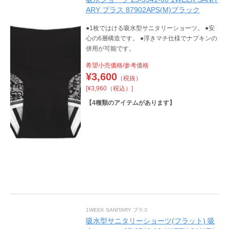
ARY プラス 87902APS(M)ブラック
●1枚ではける吸水型サニタリーショーツ。 ●安
心の6層構造です。 ●浮きマチ仕様でナプキンの
併用が可能です。
希望小売価格/参考価格
¥
3,600
（税抜）
[¥3,960（税込）]
【
4
種類のアイテムがあります】
1WEEK SANITARY プラス
吸水型サニタリーショーツ(フラット) 吸