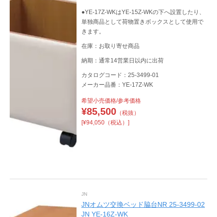
●YE-17Z-WKはYE-15Z-WKの下へ設置したり、
単独商品として荷物置きボックスとして使用で
きます。
在庫：お取り寄せ商品
納期：通常14営業日以内に出荷
カタログコード：25-3499-01
メーカー品番：YE-17Z-WK
希望小売価格/参考価格
¥
85,500
（税抜）
[¥94,050（税込）]
JN
JNオムツ交換ベッド脇台NR 25-3499-02
JN YE-16Z-WK