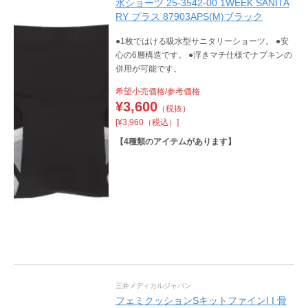
水ショーツ 25-3542-00 1WEEK SANITA
RY プラス 87903APS(M)ブラック
●1枚ではける吸水型サニタリーショーツ。 ●安
心の6層構造です。 ●浮きマチ仕様でナプキンの
併用が可能です。
希望小売価格/参考価格
¥
3,600
（税抜）
[¥3,960（税込）]
【
4
種類のアイテムがあります】
三井メディカルジャパン
フェミクッションSキットファインI I 骨