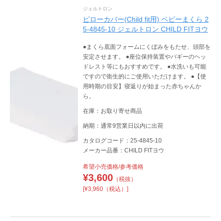
ジェルトロン
ピローカバー(Child fit用) ベビーまくら 2
5-4845-10 ジェルトロン CHILD FITヨウ
●まくら底面フォームにくぼみをもたせ、頭部を
安定させます。 ●座位保持装置やバギーのヘッ
ドレスト等にもおすすめです。 ●水洗いも可能
ですので衛生的にご使用いただけます。 ●【使
用時期の目安】寝返りが始まった赤ちゃんか
ら。
在庫：お取り寄せ商品
納期：通常9営業日以内に出荷
カタログコード：25-4845-10
メーカー品番：CHILD FITヨウ
希望小売価格/参考価格
¥
3,600
（税抜）
[¥3,960（税込）]