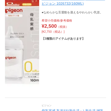
ピジョン 1026732(160ML)
●なめらかな舌運動を適えるやわらかい乳首。
希望小売価格/参考価格
¥
2,500
（税抜）
[¥2,750（税込）]
【
3
種類のアイテムがあります】
ピジョン
母乳実感 乳首SS(新生児～) 新生児 哺乳