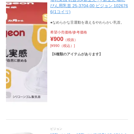
びん用乳首 25-3704-00 ピジョン 102676
6(1コイリ)
●なめらかな舌運動を適えるやわらかい乳首。
希望小売価格/参考価格
¥
900
（税抜）
[¥990（税込）]
【
6
種類のアイテムがあります】
ピジョン