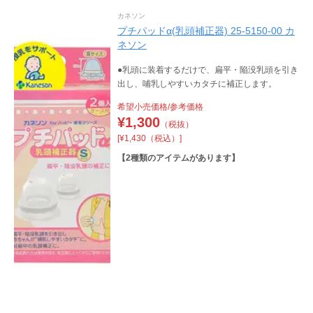
カネソン
プチパッドα(乳頭補正器) 25-5150-00 カ
ネソン
●乳頭に装着するだけで、扁平・陥没乳頭を引き
出し、哺乳しやすいカタチに補正します。
希望小売価格/参考価格
¥
1,300
（税抜）
[¥1,430（税込）]
【
2
種類のアイテムがあります】