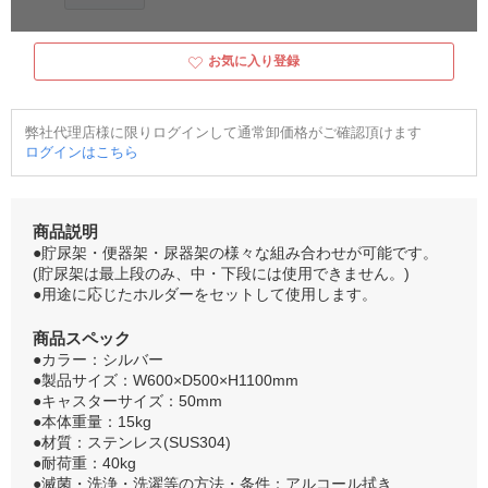
お気に入り登録
弊社代理店様に限りログインして通常卸価格がご確認頂けます
ログインはこちら
商品説明
●貯尿架・便器架・尿器架の様々な組み合わせが可能です。
(貯尿架は最上段のみ、中・下段には使用できません。)
●用途に応じたホルダーをセットして使用します。
商品スペック
●カラー：シルバー
●製品サイズ：W600×D500×H1100mm
●キャスターサイズ：50mm
●本体重量：15kg
●材質：ステンレス(SUS304)
●耐荷重：40kg
●滅菌・洗浄・洗濯等の方法・条件：アルコール拭き