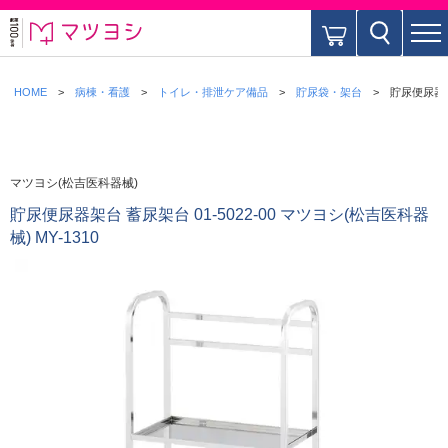
HOME
病棟・看護
トイレ・排泄ケア備品
貯尿袋・架台
貯尿便尿器架台
マツヨシ(松吉医科器械)
貯尿便尿器架台 蓄尿架台 01-5022-00 マツヨシ(松吉医科器
械) MY-1310