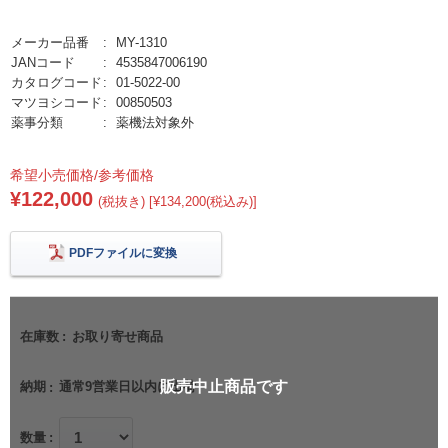
メーカー品番
MY-1310
JANコード
4535847006190
カタログコード
01-5022-00
マツヨシコード
00850503
薬事分類
薬機法対象外
希望小売価格/参考価格
¥122,000
(税抜き) [¥134,200(税込み)]
PDFファイルに変換
在庫数
お取り寄せ商品
販売中止商品です
納期
通常9営業日以内に出荷
数量