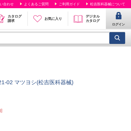
い合わせ
よくあるご質問
ご利用ガイド
松吉医科器械について
カタログ
デジタル
お気に入り
請求
カタログ
ログイン
21-02 マツヨシ(松吉医科器械)
]