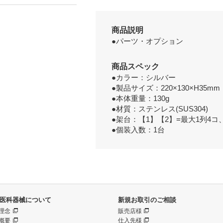
商品説明
●パーツ・オプション
商品スペック
●カラー：シルバー
●製品サイズ：220×130×H35mm
●本体重量：130g
●材質：ステンレス(SUS304)
●架台：【1】【2】=最大1列4コ
●個装入数：1台
医科器械について
新規お取引のご相談
理念
販売店様
概要
仕入先様