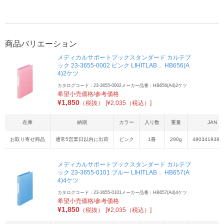
商品バリエーション
メディカルサポートブックスタンダード カルテブ
ック 23-3655-0002 ピンク LIHITLAB． HB656(A
4)2ケツ
カタログコード：23-3655-0002
メーカー品番：HB656(A4)2ケツ
希望小売価格/参考価格
¥
1,850
（税抜）
[¥2,035（税込）]
在庫
納期
カラー
入り数
重量
JAN
お取り寄せ商品
通常5営業日以内に出荷
ピンク
1冊
290g
4903419388
メディカルサポートブックスタンダード カルテブ
ック 23-3655-0101 ブルー LIHITLAB． HB657(A
4)4ケツ
カタログコード：23-3655-0101
メーカー品番：HB657(A4)4ケツ
希望小売価格/参考価格
¥
1,850
（税抜）
[¥2,035（税込）]