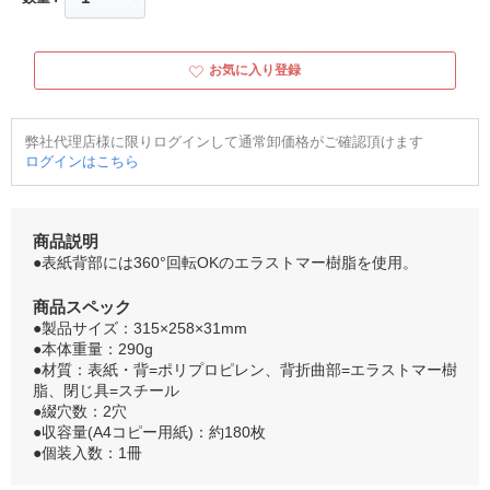
お気に入り登録
弊社代理店様に限りログインして通常卸価格がご確認頂けます
ログインはこちら
商品説明
●表紙背部には360°回転OKのエラストマー樹脂を使用。
商品スペック
●製品サイズ：315×258×31mm
●本体重量：290g
●材質：表紙・背=ポリプロピレン、背折曲部=エラストマー樹
脂、閉じ具=スチール
●綴穴数：2穴
●収容量(A4コピー用紙)：約180枚
●個装入数：1冊