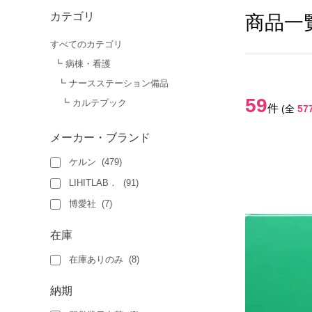
カテゴリ
商品一
すべてのカテゴリ
┗ 病棟・看護
┗ ナースステーション備品
59
┗ カルテブック
件
(全
57
メーカー・ブランド
ケルン
(
479
)
LIHITLAB．
(
91
)
博愛社
(
7
)
在庫
在庫ありのみ
(
8
)
納期