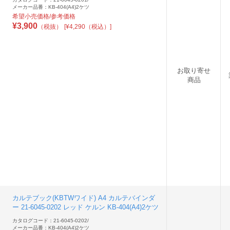
メーカー品番：KB-404(A4)2ケツ
希望小売価格/参考価格
¥
3,900
（税抜）
[¥4,290（税込）]
お取り寄せ
商品
カルテブック(KBTWワイド) A4 カルテバインダ
ー 21-6045-0202 レッド ケルン KB-404(A4)2ケツ
カタログコード：21-6045-0202
/
メーカー品番：KB-404(A4)2ケツ