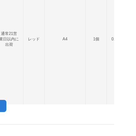
通常21営
業日以内に
レッド
A4
1個
0.45kg
出荷
す