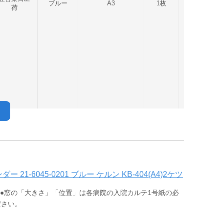
ブルー
A3
1枚
【非公表】
荷
21-6045-0201 ブルー ケルン KB-404(A4)2ケツ
 ●窓の「大きさ」「位置」は各病院の入院カルテ1号紙の必
ださい。