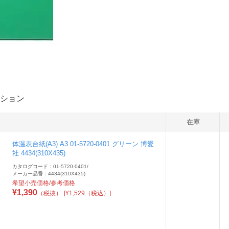
ション
在庫
体温表台紙(A3) A3 01-5720-0401 グリーン 博愛
社 4434(310X435)
カタログコード：01-5720-0401
/
メーカー品番：4434(310X435)
希望小売価格/参考価格
¥
1,390
（税抜）
[¥1,529（税込）]