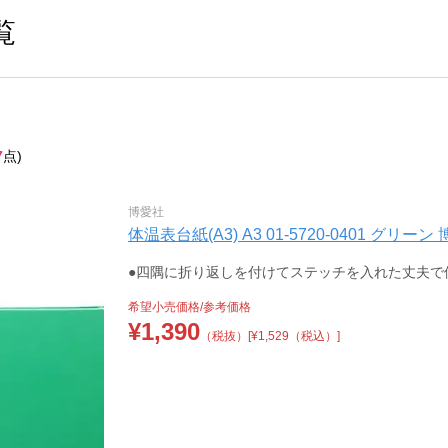
覧
7
点)
博愛社
体温表台紙(A3) A3 01-5720-0401 グリーン 博
●四隅に折り返しを付けてステッチを入れた丈夫で
希望小売価格/参考価格
¥
1,390
（税抜）
[¥1,529（税込）]