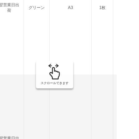
翌営業日出
グリーン
A3
1枚
【非公表】
荷
スクロールできます
翌営業日出