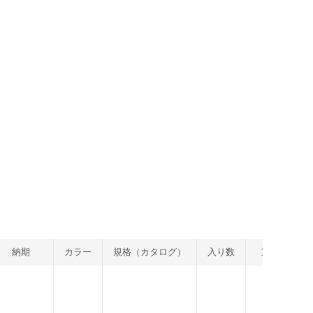
納期
カラー
規格（カタログ）
入り数
重量