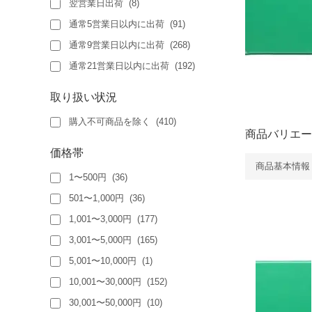
翌営業日出荷
(
8
)
通常5営業日以内に出荷
(
91
)
通常9営業日以内に出荷
(
268
)
通常21営業日以内に出荷
(
192
)
取り扱い状況
購入不可商品を除く
(
410
)
商品バリエー
価格帯
商品基本情報
1〜500円
(
36
)
501〜1,000円
(
36
)
1,001〜3,000円
(
177
)
3,001〜5,000円
(
165
)
5,001〜10,000円
(
1
)
10,001〜30,000円
(
152
)
30,001〜50,000円
(
10
)