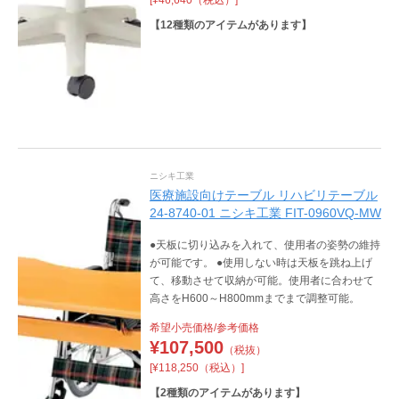
【
12
種類のアイテムがあります】
ニシキ工業
医療施設向けテーブル リハビリテーブル
24-8740-01 ニシキ工業 FIT-0960VQ-MW
●天板に切り込みを入れて、使用者の姿勢の維持
が可能です。 ●使用しない時は天板を跳ね上げ
て、移動させて収納が可能。使用者に合わせて
高さをH600～H800mmまでまで調整可能。
希望小売価格/参考価格
¥
107,500
（税抜）
[¥118,250（税込）]
【
2
種類のアイテムがあります】