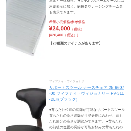
本体と一体成形。 ●大小2つのネームケースには
用途表示に加え、病棟名やナーシングチーム名
も表示できます。
希望小売価格/参考価格
¥
24,000
（税抜）
[¥26,400（税込）]
【
20
種類のアイテムがあります】
フィフティ・ヴィジョナリー
サポートスツール ナースチェア 25-6607
-00 フィフティ・ヴィジョナリー FV-311
-BLK(ブラック)
●背もたれ位置の調節が可能なサポートスツール
背もたれの高さ調節が可能身長に合わせ、背も
たれ部分の高さが調節ができます。 ●背もたれ
の前後の位置の調節が可能お好みの背もたれの