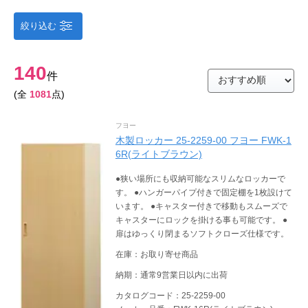
絞り込む
140
件
(全
1081
点)
フヨー
木製ロッカー 25-2259-00 フヨー FWK-1
6R(ライトブラウン)
●狭い場所にも収納可能なスリムなロッカーで
す。 ●ハンガーパイプ付きで固定棚を1枚設けて
います。 ●キャスター付きで移動もスムーズで
キャスターにロックを掛ける事も可能です。 ●
扉はゆっくり閉まるソフトクローズ仕様です。
在庫：お取り寄せ商品
納期：通常9営業日以内に出荷
カタログコード：25-2259-00