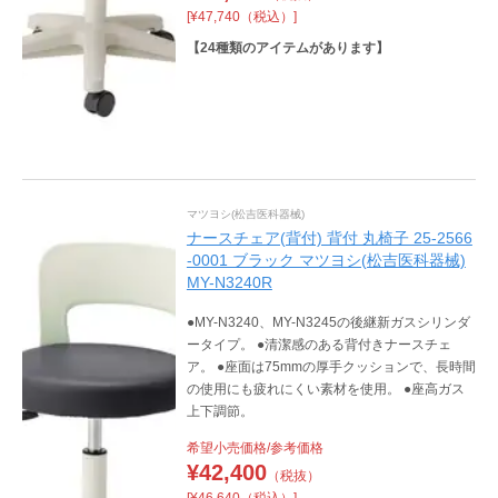
[¥47,740（税込）]
【
24
種類のアイテムがあります】
マツヨシ(松吉医科器械)
ナースチェア(背付) 背付 丸椅子 25-2566
-0001 ブラック マツヨシ(松吉医科器械)
MY-N3240R
●MY-N3240、MY-N3245の後継新ガスシリンダ
ータイプ。 ●清潔感のある背付きナースチェ
ア。 ●座面は75mmの厚手クッションで、長時間
の使用にも疲れにくい素材を使用。 ●座高ガス
上下調節。
希望小売価格/参考価格
¥
42,400
（税抜）
[¥46,640（税込）]