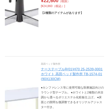
¥
22,600
（税抜）
[¥24,860（税込）]
【
2
種類のアイテムがあります】
高田ベッド製作所
ナーステーブルR(01)H70 25-2539-0001
ホワイト 高田ベッド製作所 TB-1574-01
(90X130CM)
●カンファレンス等に使用可能な医療施設向けの
ラウンド型テーブル。 ●ホワイトと2種類の木目
調から選べるポリエステル化粧板仕上げ。 ●床
面との隙間を微調整できるオリジナルアジャス
ター付き。