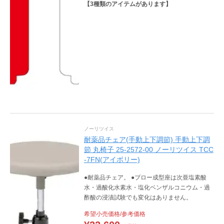
【
3
種類のアイテムがあります】
ノーリツイス
耐薬品チェア(手動上下調節) 手動上下調
節 丸椅子 25-2572-00 ノーリツイス TCC
-7FN(アイボリー)
●耐薬品チェア。 ●ブロー成型座は次亜塩素酸
水・過酸化水素水・塩化ベンザルコニウム・過
酢酸の浸漬試験でも変化はありません。
希望小売価格/参考価格