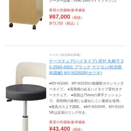
メーカー品番：FWK-16R(ライトブラウン)
希望小売価格/参考価格
¥
67,000
（税抜）
[¥73,700（税込）]
マツヨシ(松吉医科器械)
ナースチェア(ハイタイプ) 背付 丸椅子 2
5-2565-0001 ブラック マツヨシ(松吉医
科器械) MY-N3260R(セツキ)
●MY-N3260、MY-N3250の後継新ガスシリンダ
ータイプ。 ●清潔感のあるハイタイプ背付きナ
ースチェア。 ●座面は75mmの厚手クッション
で、長時間の使用にも疲れにくい素材を使用。
●座高ガス上下調節。 ●MY-N3265R、MY-N325
5Rは足掛けリング付き。
希望小売価格/参考価格
¥
43,400
（税抜）