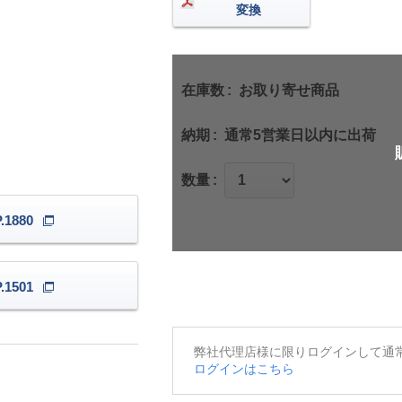
変換
在庫数
お取り寄せ商品
納期
通常5営業日以内に出荷
数量
1880
1501
弊社代理店様に限りログインして通
ログインはこちら