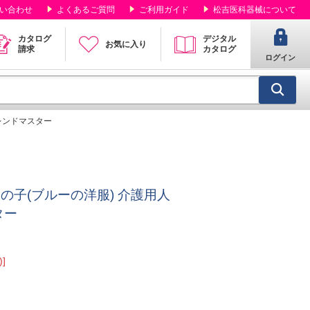
い合わせ
よくあるご質問
ご利用ガイド
松吉医科器械について
カタログ
デジタル
お気に入り
請求
カタログ
ログイン
トレンドマスター
の子(ブルーの洋服) 介護用人
ター
]