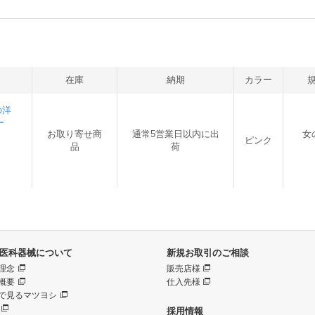
在庫
納期
カラー
の洋
ー
お取り寄せ商
通常5営業日以内に出
女
ピンク
品
荷
医科器械について
新規お取引のご相談
理念
販売店様
概要
仕入先様
で見るマツヨシ
採用情報