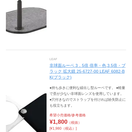
LEAF
非球面ルーペ 3．5倍 倍率・色,3.5倍・ブ
ラック 拡大鏡 25-6727-00 LEAF 6082-B
K(ブラック)
●持ち歩きに便利な繰出し型ルーペです。 ●軽量
で歪が少ない非球面レンズを使用しています。
●穴付きなのでストラップを付ければ紛失防止に
も役立ちます。
希望小売価格/参考価格
¥
1,800
（税抜）
[¥1,980（税込）]