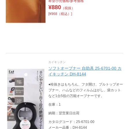
希望小売価格/参考価格
¥
880
（税抜）
[¥968（税込）]
カイキッチン
ソフトオープナー 自助具 25-6701-00 カ
イキッチン DH-8144
●栓抜きはもちろん、フタ開け、プルトップオー
プナー、ハムなどのフィルムはがし、袋カット
など1台5役の万能オープナーです。
在庫：1
納期：翌営業日出荷
カタログコード：25-6701-00
メーカー品番：DH-8144