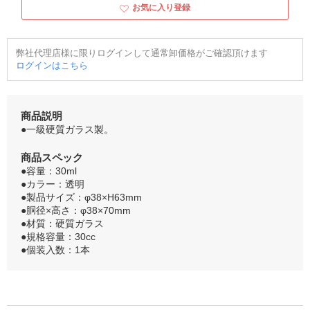
お気に入り登録
弊社代理店様に限りログインして通常卸価格がご確認頂けます
ログインはこちら
商品説明
●一級硬質ガラス製。
商品スペック
●容量：30ml
●カラー：透明
●製品サイズ：φ38×H63mm
●胴径×高さ：φ38×70mm
●材質：硬質ガラス
●規格容量：30cc
●個装入数：1本