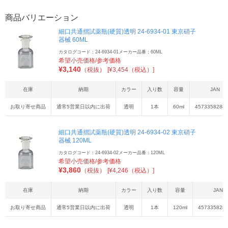
商品バリエーション
細口共通摺試薬瓶(硬質)透明 24-6934-01 東京硝子
器械 60ML
カタログコード：24-6934-01
メーカー品番：60ML
希望小売価格/参考価格
¥
3,140
（税抜）
[¥3,454（税込）]
在庫
納期
カラー
入り数
容量
JAN
お取り寄せ商品
通常5営業日以内に出荷
透明
1本
60ml
4573358288
細口共通摺試薬瓶(硬質)透明 24-6934-02 東京硝子
器械 120ML
カタログコード：24-6934-02
メーカー品番：120ML
希望小売価格/参考価格
¥
3,860
（税抜）
[¥4,246（税込）]
在庫
納期
カラー
入り数
容量
JAN
お取り寄せ商品
通常5営業日以内に出荷
透明
1本
120ml
457335828