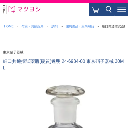
HOME
与薬・調剤薬局
調剤
開局備品・薬局用品
細口共通摺試薬瓶(硬質
東京硝子器械
細口共通摺試薬瓶(硬質)透明 24-6934-00 東京硝子器械 30M
L