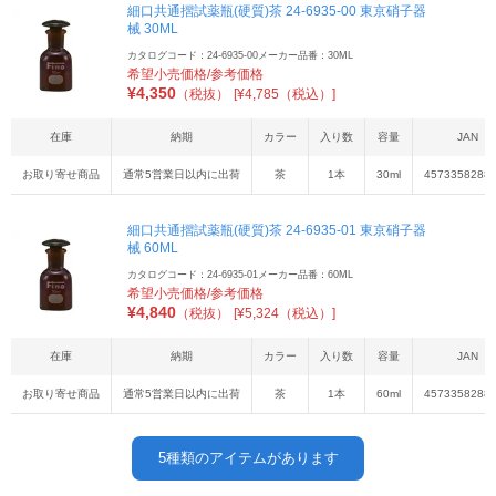
細口共通摺試薬瓶(硬質)茶 24-6935-00 東京硝子器
械 30ML
カタログコード：24-6935-00
メーカー品番：30ML
希望小売価格/参考価格
¥
4,350
（税抜）
[¥4,785（税込）]
在庫
納期
カラー
入り数
容量
JAN
お取り寄せ商品
通常5営業日以内に出荷
茶
1本
30ml
4573358288
細口共通摺試薬瓶(硬質)茶 24-6935-01 東京硝子器
械 60ML
カタログコード：24-6935-01
メーカー品番：60ML
希望小売価格/参考価格
¥
4,840
（税抜）
[¥5,324（税込）]
在庫
納期
カラー
入り数
容量
JAN
お取り寄せ商品
通常5営業日以内に出荷
茶
1本
60ml
4573358288
5
種類のアイテムがあります