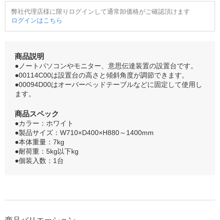
弊社代理店様に限りログインして通常卸価格がご確認頂けます
ログインはこちら
商品説明
●ノートパソコンやモニター、意思伝達装置の設置台です。
●00114C00は設置台の高さと傾斜角度が調節できます。
●00094D00はオーバーベッドテーブルなどに固定して使用し
ます。
商品スペック
●カラー：ホワイト
●製品サイズ：W710×D400×H880～1400mm
●本体重量：7kg
●耐荷重：5kg以下kg
●個装入数：1台