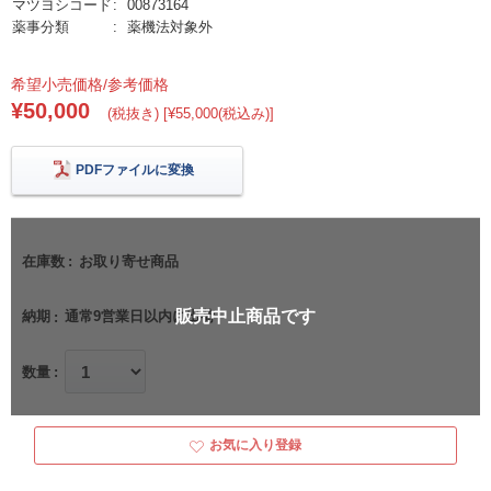
マツヨシコード
00873164
薬事分類
薬機法対象外
希望小売価格/参考価格
¥50,000
(税抜き) [¥55,000(税込み)]
PDFファイルに変換
在庫数
お取り寄せ商品
販売中止商品です
納期
通常9営業日以内に出荷
数量
お気に入り登録