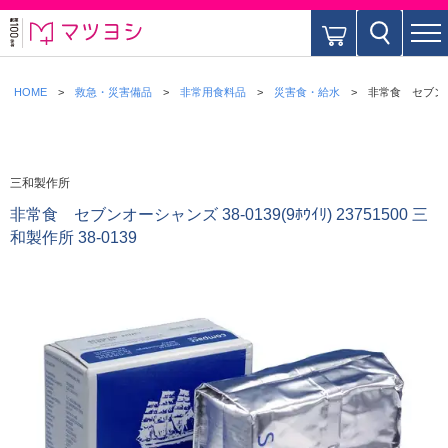
HOME
救急・災害備品
非常用食料品
災害食・給水
非常食 セブンオーシ
三和製作所
非常食 セブンオーシャンズ 38-0139(9ﾎｳｲﾘ) 23751500 三
和製作所 38-0139