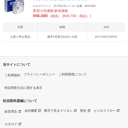
カタログコード：23-7515-01
メーカー品番：38-0139S
希望小売価格/参考価格
¥
46,080
（税抜）
[¥49,766（税込）]
在庫
納期
JAN
お取り寄せ商品
通常5営業日以内に出荷
4571263740553
当サイトについて
プライバシーポリシー
ご利用環境について
ご利用規約
特定商取引法に関する表示
松吉医科器械について
会社概要
数字で見るマツヨシ
歴史
ビジネスフロー
経営理念
カタログ