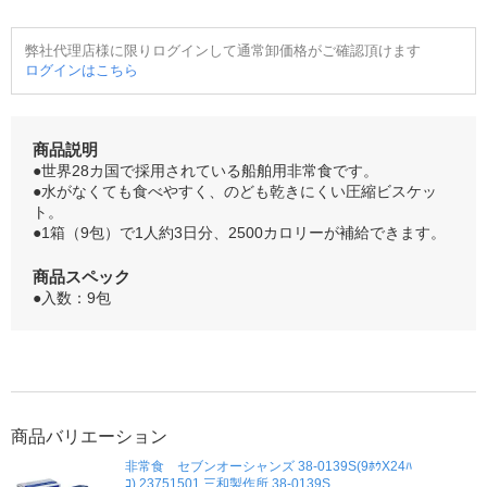
弊社代理店様に限りログインして通常卸価格がご確認頂けます
ログインはこちら
商品説明
●世界28カ国で採用されている船舶用非常食です。
●水がなくても食べやすく、のども乾きにくい圧縮ビスケッ
ト。
●1箱（9包）で1人約3日分、2500カロリーが補給できます。
商品スペック
●入数：9包
商品バリエーション
非常食 セブンオーシャンズ 38-0139S(9ﾎｳX24ﾊ
ｺ) 23751501 三和製作所 38-0139S