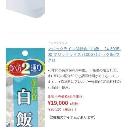
マジックライス
マジックライス保存食「白飯」 24-3935-
00 マジックライス (100G･1ショク)50フ
クロ
●5年間の長期保存が可能。・熱湯の場合15分、
水(15℃)の場合60分と調理時間が短くなってい
ます。 ●原材料にアレルギー物質(特定原材料等)
28品目不使用。
希望小売価格/参考価格
¥
19,000
（税抜）
[¥20,520（税込）]
【
2
種類のアイテムがあります】