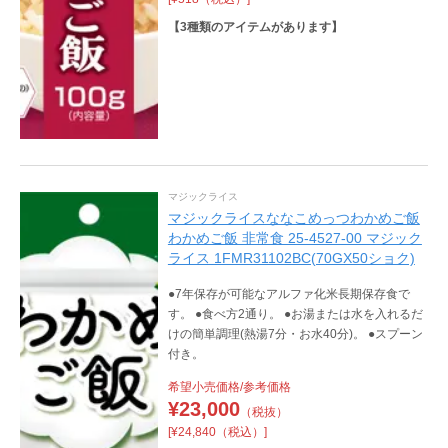
【
3
種類のアイテムがあります】
マジックライス
マジックライスななこめっつわかめご飯
わかめご飯 非常食 25-4527-00 マジック
ライス 1FMR31102BC(70GX50ショク)
●7年保存が可能なアルファ化米長期保存食で
す。 ●食べ方2通り。 ●お湯または水を入れるだ
けの簡単調理(熱湯7分・お水40分)。 ●スプーン
付き。
希望小売価格/参考価格
¥
23,000
（税抜）
[¥24,840（税込）]