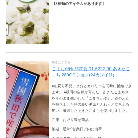
【
8
種類のアイテムがあります】
あきたこまち
こまちがゆ 非常食 01-6222-00 あきたこ
まち 280G/1ショク(24カンイリ)
●缶切り不要。水分とカロリーを同時に補給でき
ます。 ●秋田の自然が育んだ、あきたこまち米
をそのまま生かした「こまちがゆ」。鍋のふた
を持ち上げた時の白い湯気とふわっと立ち上る
匂い。厳選したあきたこまちを使用しました。
在庫：お取り寄せ商品
納期：通常9営業日以内に出荷