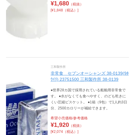
¥
1,680
（税抜）
[¥1,848（税込）]
三和製作所
非常食 セブンオーシャンズ 38-0139(9ﾎ
ｳｲﾘ) 23751500 三和製作所 38-0139
●世界28カ国で採用されている船舶用非常食で
す。 ●水がなくても食べやすく、のども乾きに
くい圧縮ビスケット。 ●1箱（9包）で1人約3日
分、2500カロリーが補給できます。
希望小売価格/参考価格
¥
1,920
（税抜）
[¥2,074（税込）]