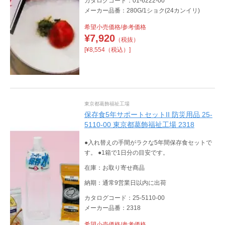
カタログコード：01-6222-00
メーカー品番：280G/1ショク(24カンイリ)
希望小売価格/参考価格
¥
7,920
（税抜）
[¥8,554（税込）]
東京都葛飾福祉工場
保存食5年サポートセットII 防災用品 25-
5110-00 東京都葛飾福祉工場 2318
●入れ替えの手間がラクな5年間保存食セットで
す。 ●1箱で1日分の目安です。
在庫：お取り寄せ商品
納期：通常9営業日以内に出荷
カタログコード：25-5110-00
メーカー品番：2318
希望小売価格/参考価格