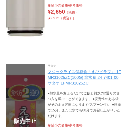
希望小売価格/参考価格
¥
2,650
（税抜）
[¥2,915（税込）]
サタケ
マジックライス保存食「えびピラフ」 1F
MR31025ZC(100G) 非常食 24-7401-00
サタケ 1FMR31025ZC
●加水量を変えるだけでご飯と雑炊の2通りの食
べ方を選ぶことができます。 ●安定性のある袋
がそのまま容器になります(スプーン付)。 ●熱湯
で15分、または水でも60分でお召し上がりいた
だけます。
販売中止
希望小売価格/参考価格