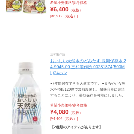
希望小売価格/参考価格
¥
6,400
（税抜）
[¥6,912（税込）]
三和製作所
おいしい天然水のどみたす 長期保存水 2
4-9045-00 三和製作所 00281874(500M
L)24ホン
●7年間保存できる天然水です。 ●まろやかな軟
水を摂氏120度で加熱殺菌し、耐熱容器に充填
することにより、長期保存を可能にしました。
希望小売価格/参考価格
¥
4,080
（税抜）
[¥4,406（税込）]
【
2
種類のアイテムがあります】