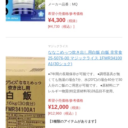
メーカー品番：MQ
希望小売価格/参考価格
¥
4,300
（税抜）
[¥4,730（税込）]
マジックライス
ななこめっつ炊き出し用白飯 白飯 非常食
25-5076-00 マジックライス 1FMR34100
A1(30ショク)
●7年間の長期保存が可能です。 ●調理器具が無
くても熱湯の場合7分、水(20℃)の場合40分で30
人分のご飯のご用意が可能です。 ●原材料にア
レルギー物質(特定原材料等)28品目不使用。
希望小売価格/参考価格
¥
12,000
（税抜）
[¥12,960（税込）]
【
3
種類のアイテムがあります】