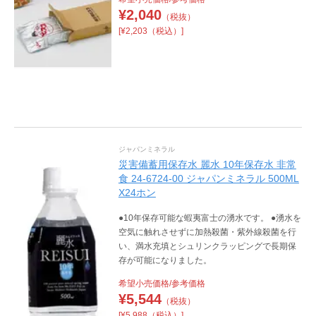
¥
2,040
（税抜）
[¥2,203（税込）]
ジャパンミネラル
災害備蓄用保存水 麗水 10年保存水 非常
食 24-6724-00 ジャパンミネラル 500ML
X24ホン
●10年保存可能な蝦夷富士の湧水です。 ●湧水を
空気に触れさせずに加熱殺菌・紫外線殺菌を行
い、満水充填とシュリンクラッピングで長期保
存が可能になりました。
希望小売価格/参考価格
¥
5,544
（税抜）
[¥5,988（税込）]