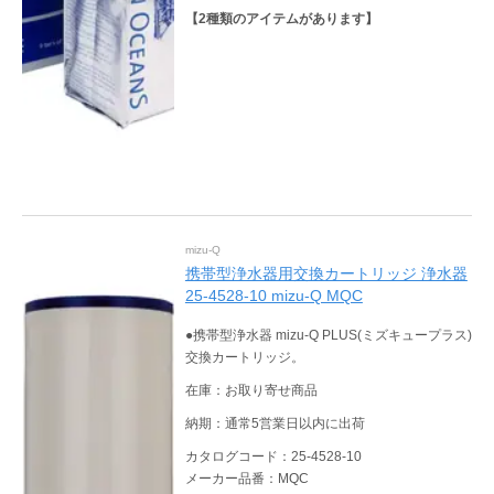
【
2
種類のアイテムがあります】
mizu-Q
携帯型浄水器用交換カートリッジ 浄水器
25-4528-10 mizu-Q MQC
●携帯型浄水器 mizu-Q PLUS(ミズキュープラス)
交換カートリッジ。
在庫：お取り寄せ商品
納期：通常5営業日以内に出荷
カタログコード：25-4528-10
メーカー品番：MQC