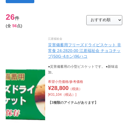
26
件
(全
56
点)
江差福祉会
災害備蓄用フリーズドライビスケット 非
常食 24-2820-00 江差福祉会 チョコチッ
プ(50G･4ホン)96ハコ
●災害備蓄用の小型ビスケットです。 ●新味追
加。
希望小売価格/参考価格
¥
28,800
（税抜）
[¥31,104（税込）]
【
3
種類のアイテムがあります】