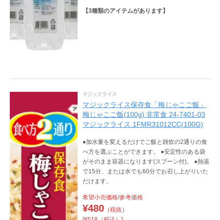
【
3
種類のアイテムがあります】
マジックライス
マジックライス保存食「梅じゃこご飯」
梅じゃこご飯(100g) 非常食 24-7401-03
マジックライス 1FMR31012CC(100G)
●加水量を変えるだけでご飯と雑炊の2通りの食
べ方を選ぶことができます。 ●安定性のある袋
がそのまま容器になります(スプーン付)。 ●熱湯
で15分、または水でも60分でお召し上がりいた
だけます。
希望小売価格/参考価格
¥
480
（税抜）
[¥518（税込）]