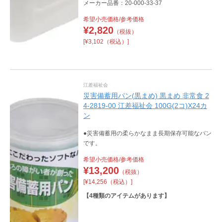
メーカー品番：20-000-33-37
希望小売価格/参考価格
¥
2,820
（税抜）
[¥3,102（税込）]
江差福祉会
災害備蓄用パン(黒まめ) 黒まめ 非常食 2
4-2819-00 江差福祉会 100G(2コ)X24カ
ン
●災害備蓄用の柔らかなまま長期保存可能なパン
です。
希望小売価格/参考価格
¥
13,200
（税抜）
[¥14,256（税込）]
【
4
種類のアイテムがあります】