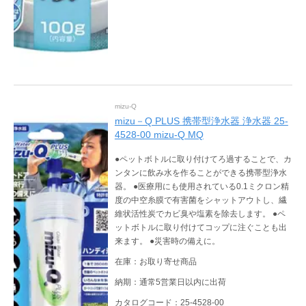
mizu-Q
mizu－Q PLUS 携帯型浄水器 浄水器 25-
4528-00 mizu-Q MQ
●ペットボトルに取り付けてろ過することで、カ
ンタンに飲み水を作ることができる携帯型浄水
器。 ●医療用にも使用されている0.1ミクロン精
度の中空糸膜で有害菌をシャットアウトし、繊
維状活性炭でカビ臭や塩素を除去します。 ●ペ
ットボトルに取り付けてコップに注ぐことも出
来ます。 ●災害時の備えに。
在庫：お取り寄せ商品
納期：通常5営業日以内に出荷
カタログコード：25-4528-00