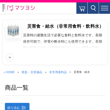
災害食・給水（非常用食料・飲料水）
災害時の避難生活で必要な食料と飲料水です。長期
保存可能で、停電や断水時にも使用できます。長期
間の保存ができ、調理器具がなくても用意が可能で
す。長期保存水、給水タンクや浄水器、常温保存で
続きを読む
きる災害食などがあります。アルファ化米、レトル
ト食品、缶入りパン、栄養補助食品なども含まれま
⌂ HOME
救急・災害備品
非常用食料品
災害食・給水
す。
商品一覧
絞り込む