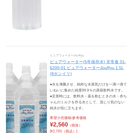
ピュアウォーターJouRyu
ピュアウォーター(5年保存水) 非常食 01-
6200-01 ピュアウォーターJouRyu 1.5L
(8ホンイリ)
●水を沸騰させ、純粋な水蒸気だけを一滴一滴て
いねいに集めた純度99.9％の蒸留飲料水です。
●災害時には、飲料水・薬を飲むときの水・赤ち
ゃんのミルクを作る水として、混じり気のない
純水が役に立ちます。
希望小売価格/参考価格
¥
2,560
（税抜）
[¥2,765（税込）]