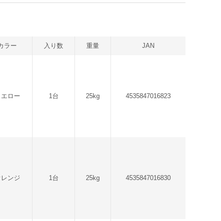
カラー
入り数
重量
JAN
イエロー
1台
25kg
4535847016823
オレンジ
1台
25kg
4535847016830