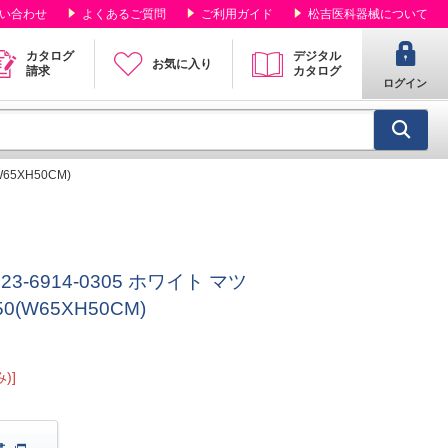
い合わせ
よくあるご質問
ご利用ガイド
松吉医科器械について
カタログ
デジタル
お気に入り
請求
カタログ
ログイン
65XH50CM)
-6914-0305 ホワイト マツ
0(W65XH50CM)
)]