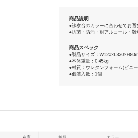
商品説明
●診察台のカラーに合わせてお選
●抗菌・防汚・耐アルコール・難
商品スペック
●製品サイズ：W120×L330×H80
●本体重量：0.45kg
●材質：ウレタンフォーム(ビニー
●個装入数：1個
在庫
納期
カラー