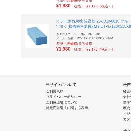
希望小売価格/参考価格
¥
1,980
（税抜）
[¥2,178（税込）]
カラー診察用枕 診察枕 23-7319-0010 ブル
ツヨシ(松吉医科器械) MY-ETPL(120X330X
カタログコード：23-7319-0010
/
メーカー品番：MY-ETPL(120X330X80MM
希望小売価格/参考価格
¥
1,980
（税抜）
[¥2,178（税込）]
当サイトについて
松吉
ご利用規約
経営
プライバシーポリシー
会社
ご利用環境について
数字
特定商取引法に関する表示
歴史
ビジ
カタ