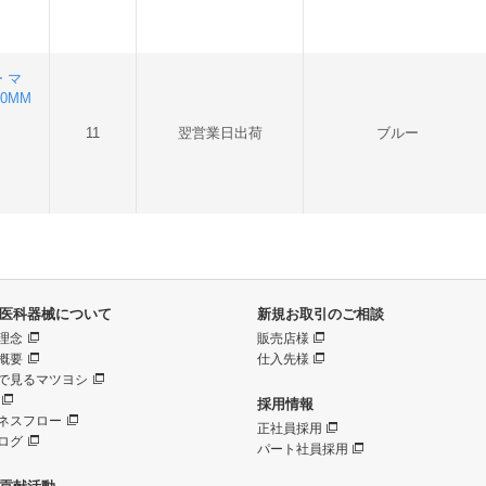
ー マ
80MM
11
翌営業日出荷
ブルー
医科器械について
新規お取引のご相談
理念
販売店様
概要
仕入先様
で見るマツヨシ
採用情報
ネスフロー
正社員採用
ログ
パート社員採用