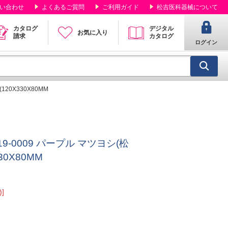
い合わせ
よくあるご質問
ご利用ガイド
松吉医科器械について
カタログ
デジタル
お気に入り
請求
カタログ
ログイン
120X330X80MM
9-0009 パープル マツヨシ(松
30X80MM
]