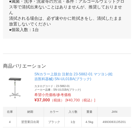
●滅菌・洗浄・洗濯等の方法・条件：アルコールウェットクロ
ス等で清拭出来ないことはありませんが、推奨しておりませ
ん
清拭される場合は、必ず速やかに乾拭きをし、清拭したまま
放置しないでください
●個装入数：1台
商品バリエーション
SNカラー上肢台 注射台 23-5882-01 マツヨシ(松
吉医科器械) SN-UL01BA(ブラック)
カタログコード：23-5882-01
メーカー品番：SN-UL01BA(ブラック)
希望小売価格/参考価格
¥
37,000
（税抜）
[¥40,700（税込）]
在庫
納期
カラー
入り数
重量
JAN
4
翌営業日出荷
ブラック
1台
4.5kg
4993083135201