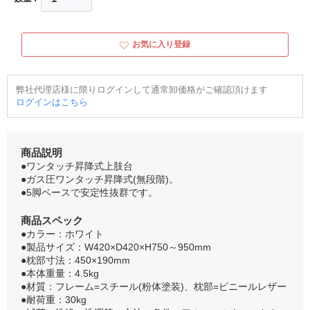
お気に入り登録
弊社代理店様に限りログインして通常卸価格がご確認頂けます
ログインはこちら
商品説明
●ワンタッチ昇降式上肢台
●ガス圧ワンタッチ昇降式(無段階)。
●5脚ベースで安定性抜群です。
商品スペック
●カラー：ホワイト
●製品サイズ：W420×D420×H750～950mm
●枕部寸法：450×190mm
●本体重量：4.5kg
●材質：フレーム=スチール(粉体塗装)、枕部=ビニールレザー
●耐荷重：30kg