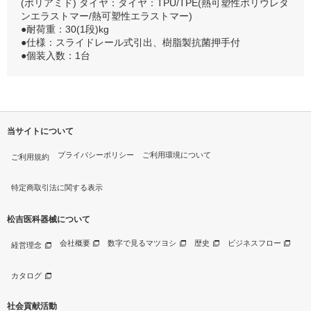
(ポリアミド) タイヤ：タイヤ：TPU/TPE(熱可塑性ポリウレタ
ンエラストマー/熱可塑性エラストマー)
●耐荷重：30(1段)kg
●仕様：スライドレール式引出、樹脂製抗菌押手付
●個装入数：1台
当サイトについて
プライバシーポリシー
ご利用環境について
ご利用規約
特定商取引法に関する表示
松吉医科器械について
会社概要
数字で見るマツヨシ
歴史
ビジネスフロー
経営理念
カタログ
社会貢献活動