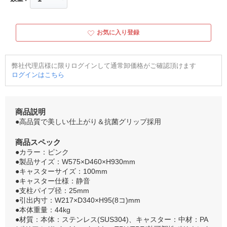
お気に入り登録
弊社代理店様に限りログインして通常卸価格がご確認頂けます
ログインはこちら
商品説明
●高品質で美しい仕上がり＆抗菌グリップ採用
商品スペック
●カラー：ピンク
●製品サイズ：W575×D460×H930mm
●キャスターサイズ：100mm
●キャスター仕様：静音
●支柱パイプ径：25mm
●引出内寸：W217×D340×H95(8コ)mm
●本体重量：44kg
●材質：本体：ステンレス(SUS304)、キャスター：中材：PA