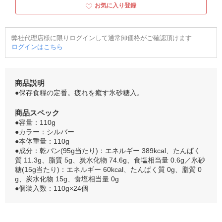
お気に入り登録
弊社代理店様に限りログインして通常卸価格がご確認頂けます
ログインはこちら
商品説明
●保存食糧の定番。疲れを癒す氷砂糖入。
商品スペック
●容量：110g
●カラー：シルバー
●本体重量：110g
●成分：乾パン(95g当たり)：エネルギー 389kcal、たんぱく
質 11.3g、脂質 5g、炭水化物 74.6g、食塩相当量 0.6g／氷砂
糖(15g当たり)：エネルギー 60kcal、たんぱく質 0g、脂質 0
g、炭水化物 15g、食塩相当量 0g
●個装入数：110g×24個