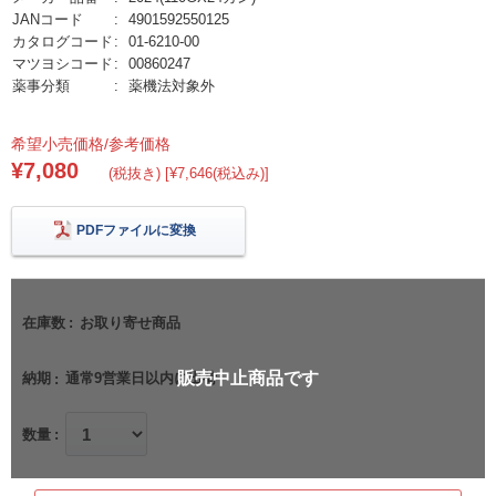
JANコード
4901592550125
カタログコード
01-6210-00
マツヨシコード
00860247
薬事分類
薬機法対象外
希望小売価格/参考価格
¥7,080
(税抜き) [¥7,646(税込み)]
PDFファイルに変換
在庫数
お取り寄せ商品
販売中止商品です
納期
通常9営業日以内に出荷
数量