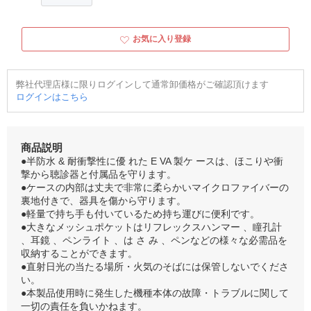
お気に入り登録
弊社代理店様に限りログインして通常卸価格がご確認頂けます
ログインはこちら
商品説明
●半防水 & 耐衝撃性に優 れた E VA 製ケ ースは、ほこりや衝
撃から聴診器と付属品を守ります。
●ケースの内部は丈夫で非常に柔らかいマイクロファイバーの
裏地付きで、器具を傷から守ります。
●軽量で持ち手も付いているため持ち運びに便利です。
●大きなメッシュポケットはリフレックスハンマー 、瞳孔計
、耳鏡 、ペンライト 、は さ み 、ペンなどの様々な必需品を
収納することができます。
●直射日光の当たる場所・火気のそばには保管しないでくださ
い。
●本製品使用時に発生した機種本体の故障・トラブルに関して
一切の責任を負いかねます。