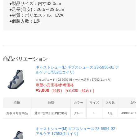
●製品サイズ：内寸32.0cm
●足長(目安)：26.5～29.5cm
●材質：ポリエステル、EVA
●個装入数：1足
商品バリエーション
キャストシュー(L) ギプスシューズ 23-5956-01 ア
ルケア 17552(1コイリ)
カタログコード：23-5956-01
メーカー品番：17552(1コイリ)
希望小売価格/参考価格
¥
3,000
（税抜）
[¥3,300（税込）]
在庫
納期
カラー
サイズ
入り数
JAN
お取り寄せ商品
通常5営業日以内に出荷
グレー
L
1足
490007017
キャストシュー(M) ギプスシューズ 23-5956-02
アルケア 17553(1コイリ)