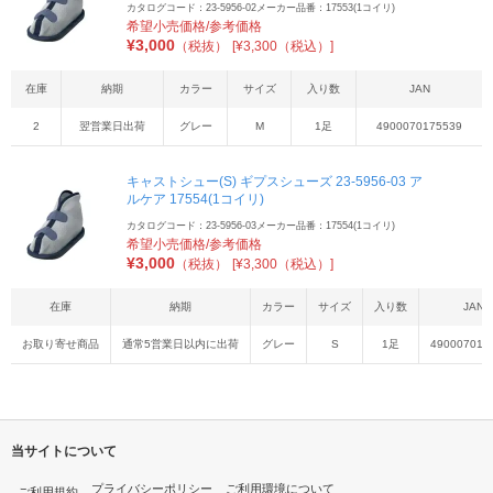
カタログコード：23-5956-02
メーカー品番：17553(1コイリ)
希望小売価格/参考価格
¥
3,000
（税抜）
[¥3,300（税込）]
在庫
納期
カラー
サイズ
入り数
JAN
2
翌営業日出荷
グレー
M
1足
4900070175539
キャストシュー(S) ギプスシューズ 23-5956-03 ア
ルケア 17554(1コイリ)
カタログコード：23-5956-03
メーカー品番：17554(1コイリ)
希望小売価格/参考価格
¥
3,000
（税抜）
[¥3,300（税込）]
在庫
納期
カラー
サイズ
入り数
JAN
お取り寄せ商品
通常5営業日以内に出荷
グレー
S
1足
490007017
当サイトについて
プライバシーポリシー
ご利用環境について
ご利用規約