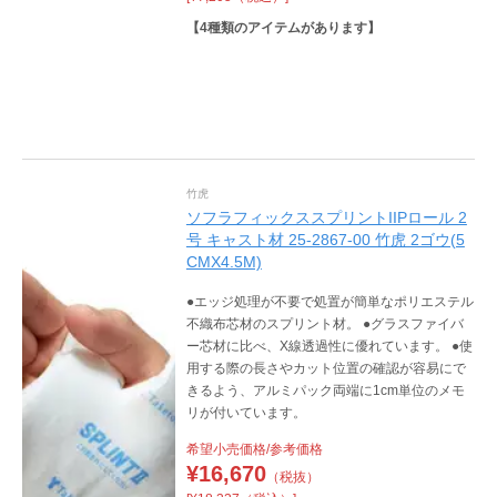
【
4
種類のアイテムがあります】
竹虎
ソフラフィックススプリントIIPロール 2
号 キャスト材 25-2867-00 竹虎 2ゴウ(5
CMX4.5M)
●エッジ処理が不要で処置が簡単なポリエステル
不織布芯材のスプリント材。 ●グラスファイバ
ー芯材に比べ、X線透過性に優れています。 ●使
用する際の長さやカット位置の確認が容易にで
きるよう、アルミパック両端に1cm単位のメモ
リが付いています。
希望小売価格/参考価格
¥
16,670
（税抜）