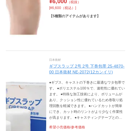
¥
6,000
（税抜）
[¥6,600（税込）]
【
5
種類のアイテムがあります】
日本衛材
ギプスラップ 2号 2号 下巻包帯 25-4870-
00 日本衛材 NE-2072(12カンイリ)
●ギプス、キャストの下巻きに最適なワタ包帯で
す。 ●ポリエステル100％で、速乾性に優れてい
ます。 ●特殊な加工技術により、ボリュームが
あり、クッション性に優れているため巻取り処
理回数を軽減できます。 ●ハンドカットが簡単
にでき、カット時のリントがより少なく作業性
が高まります。 ●キャスティングテープとの接
着性が非常に優れています。 ●日本製
希望小売価格/参考価格