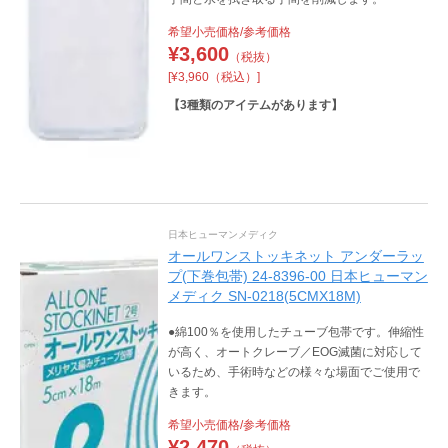
希望小売価格/参考価格
¥
3,600
（税抜）
[¥3,960（税込）]
【
3
種類のアイテムがあります】
日本ヒューマンメディク
オールワンストッキネット アンダーラッ
プ(下巻包帯) 24-8396-00 日本ヒューマン
メディク SN-0218(5CMX18M)
●綿100％を使用したチューブ包帯です。伸縮性
が高く、オートクレーブ／EOG滅菌に対応して
いるため、手術時などの様々な場面でご使用で
きます。
希望小売価格/参考価格
¥
2,470