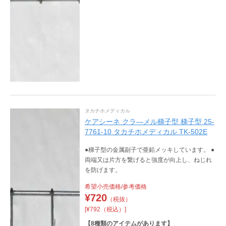
タカチホメディカル
ケアシーネ クラ―メル梯子型 梯子型 25-
7761-10 タカチホメディカル TK-502E
●梯子型の金属副子で亜鉛メッキしています。 ●
両端又は片方を繋げると強度が向上し、ねじれ
を防げます。
希望小売価格/参考価格
¥
720
（税抜）
[¥792（税込）]
【
8
種類のアイテムがあります】