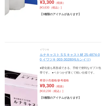
¥
3,300
（税抜）
[¥3,630（税込）]
【
3
種類のアイテムがあります】
イワツキ
ルナキャスト S S キャスト材 25-4874-0
0 イワツキ 003-30280(6カンイリ)
●硬化後も再形成できる、手軽で便利なギプス包
帯です。 ●ベタつかず薄くて軽い仕様です。
希望小売価格/参考価格
¥
9,300
（税抜）
[¥10,230（税込）]
【
5
種類のアイテムがあります】