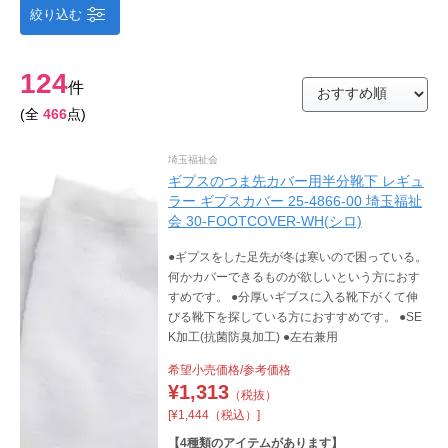
絞り込む
124
件
(全
466
点)
埼玉福祉会
ギプスのつま先カバー用半分靴下 レギュ
ラー ギプスカバー 25-4866-00 埼玉福祉
会 30-FOOTCOVER-WH(シロ)
●ギプスをした足先が冬は寒いので困っている。
何かカバーできるものが欲しいという方におす
すめです。 ●分厚いギブスに入る靴下がくて伸
びる靴下を探している方におすすめです。 ●SE
K加工(抗菌防臭加工) ●左右兼用
希望小売価格/参考価格
¥
1,313
（税抜）
[¥1,444（税込）]
【
4
種類のアイテムがあります】