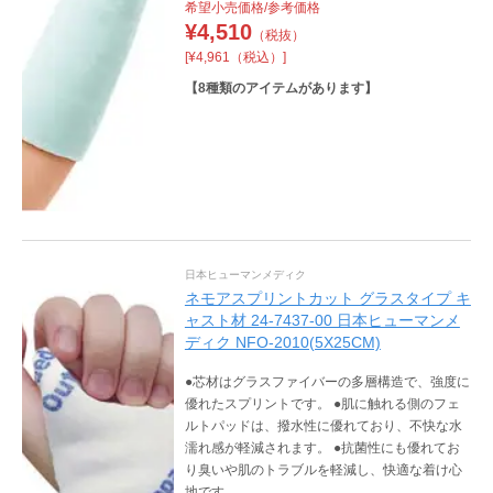
希望小売価格/参考価格
¥
4,510
（税抜）
[¥4,961（税込）]
【
8
種類のアイテムがあります】
日本ヒューマンメディク
ネモアスプリントカット グラスタイプ キ
ャスト材 24-7437-00 日本ヒューマンメ
ディク NFO-2010(5X25CM)
●芯材はグラスファイバーの多層構造で、強度に
優れたスプリントです。 ●肌に触れる側のフェ
ルトパッドは、撥水性に優れており、不快な水
濡れ感が軽減されます。 ●抗菌性にも優れてお
り臭いや肌のトラブルを軽減し、快適な着け心
地です。