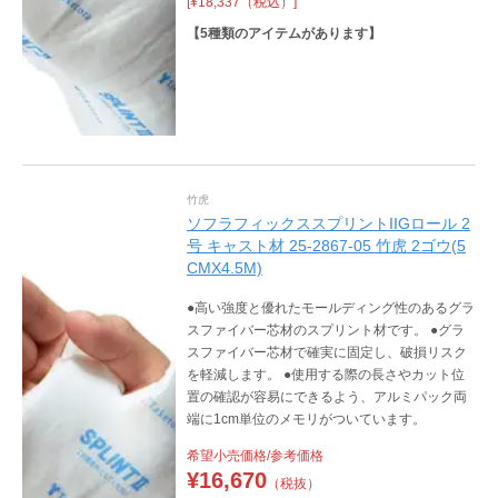
[¥18,337（税込）]
【
5
種類のアイテムがあります】
竹虎
ソフラフィックススプリントIIGロール 2
号 キャスト材 25-2867-05 竹虎 2ゴウ(5
CMX4.5M)
●高い強度と優れたモールディング性のあるグラ
スファイバー芯材のスプリント材です。 ●グラ
スファイバー芯材で確実に固定し、破損リスク
を軽減します。 ●使用する際の長さやカット位
置の確認が容易にできるよう、アルミパック両
端に1cm単位のメモリがついています。
希望小売価格/参考価格
¥
16,670
（税抜）