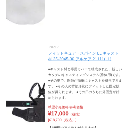
アルケア
フィットキュア・スパイン LL キャスト
材 25-2045-00 アルケア 21111(LL)
●キャスト材と専用カバーで構成された、新しい
カタチのキャスティングシステム(椎体用)です。
●その場で、医師が簡単にキャストを成形できま
す。 ●その人の背部形状にフィットした固定肢
位が得られます。 ●その日のうちに外固定が始
められます。
希望小売価格/参考価格
¥
17,000
（税抜）
[¥18,700（税込）]
【
4
種類のアイテムがあります】