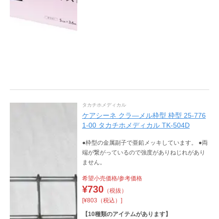
タカチホメディカル
ケアシーネ クラ―メル枠型 枠型 25-776
1-00 タカチホメディカル TK-504D
●枠型の金属副子で亜鉛メッキしています。 ●両
端が繋がっているので強度がありねじれがあり
ません。
希望小売価格/参考価格
¥
730
（税抜）
[¥803（税込）]
【
10
種類のアイテムがあります】