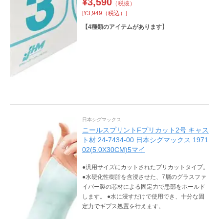
¥
3,590
（税抜）
[¥3,949（税込）]
【
4
種類のアイテムがあります】
日本シグマックス
ニールスプリントFプリカット2号 キャス
ト材 24-7434-00 日本シグマックス 1971
02(5.0X30CM)5マイ
●汎用サイズにカットされたプリカットタイプ。
●水硬化性樹脂を含浸させた、7層のグラスファ
イバー製の芯材による固定力で患部をホールド
します。 ●水に浸すだけで使用でき、十分な固
定力でギプス処置を行えます。