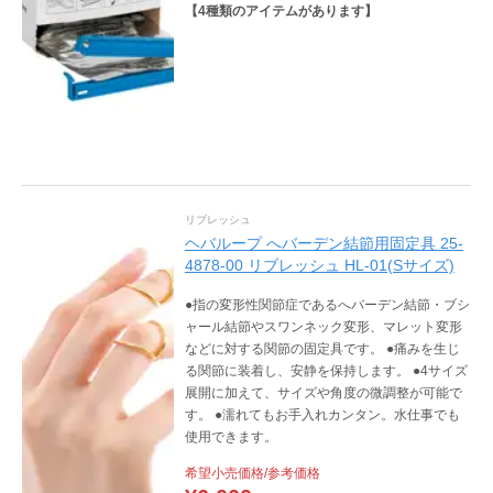
【
4
種類のアイテムがあります】
リブレッシュ
ヘバループ へバーデン結節用固定具 25-
4878-00 リブレッシュ HL-01(Sサイズ)
●指の変形性関節症であるへバーデン結節・ブシ
ャール結節やスワンネック変形、マレット変形
などに対する関節の固定具です。 ●痛みを生じ
る関節に装着し、安静を保持します。 ●4サイズ
展開に加えて、サイズや角度の微調整が可能で
す。 ●濡れてもお手入れカンタン。水仕事でも
使用できます。
希望小売価格/参考価格