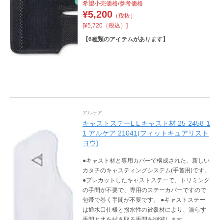
希望小売価格/参考価格
¥
5,200
（税抜）
[¥5,720（税込）]
【
6
種類のアイテムがあります】
アルケア
キャストステーL L キャスト材 25-2458-1
1 アルケア 21041(フィットキュアリスト
ヨウ)
●キャスト材と専用カバーで構成された、新しい
カタチのキャスティングシステム(手首用)です。
●プレカットしたキャストステーで、トリミング
の手間が不要で、専用のステーカバーですので
包帯で巻く手間が不要です。 ●キャストステー
は通水口仕様と撥水性の被覆材により、濡らす
手間と水を拭き取る手間を削減します。