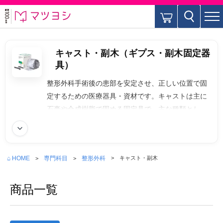
キャスト・副木（ギプス・副木固定器
具）
整形外科手術後の患部を安定させ、正しい位置で固
定するための医療器具・資材です。キャストは主に
石膏や合成樹脂で固める固定具で、主な種類として
石膏ギプス、グラスファイバーキャストなどがあり
続きを読む
ます。副木は部分的に硬化させた支持具で、シーネ
（板状副木）、アルミ副木、真空副木（救急用）な
⌂ HOME
専門科目
整形外科
キャスト・副木
どがあります。
商品一覧