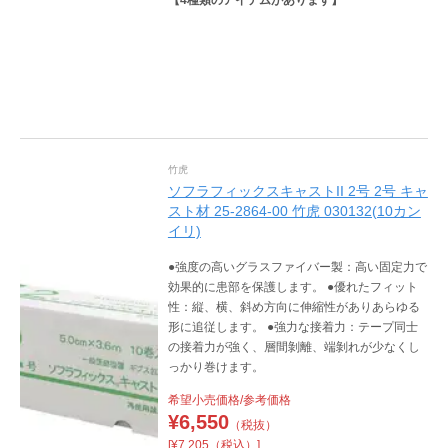
竹虎
ソフラフィックスキャストII 2号 2号 キャ
スト材 25-2864-00 竹虎 030132(10カン
イリ)
●強度の高いグラスファイバー製：高い固定力で
効果的に患部を保護します。 ●優れたフィット
性：縦、横、斜め方向に伸縮性がありあらゆる
形に追従します。 ●強力な接着力：テープ同士
の接着力が強く、層間剝離、端剝れが少なくし
っかり巻けます。
希望小売価格/参考価格
¥
6,550
（税抜）
[¥7,205（税込）]