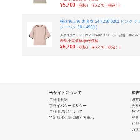
¥
5,700
（税抜）
[¥6,270（税込）]
検診衣上衣 患者衣 24-4239-0201 ピンク 
レーベン JK-1496(L)
カタログコード：24-4239-0201
/
メーカー品番：JK-1496(
希望小売価格/参考価格
¥
5,700
（税抜）
[¥6,270（税込）]
当サイトについて
松吉
ご利用規約
経営
プライバシーポリシー
会社
ご利用環境について
数字
特定商取引法に関する表示
歴史
ビジ
カタ