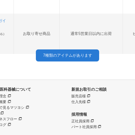
ナガイ
お取り寄せ商品
通常5営業日以内に出荷
L)
7
種類のアイテムがあります
医科器械について
新規お取引のご相談
理念
販売店様
概要
仕入先様
で見るマツヨシ
採用情報
ネスフロー
正社員採用
ログ
パート社員採用