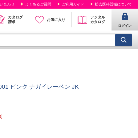
い合わせ
よくあるご質問
ご利用ガイド
松吉医科器械について
カタログ
デジタル
お気に入り
請求
カタログ
ログイン
0001 ピンク ナガイレーベン JK
]