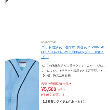
KAZEN WLD
ニット検診衣・甚平型 患者衣 24-9861-0
001 S KAZEN WLD 300-41(ブルーXネイ
ビー)
●左右の胸元部分が二重仕立てで、あたりも気に
なりにくい。 ●サラッと着用できる甚平型。 ●
【仕様】胸元二重仕様
希望小売価格/参考価格
¥
5,500
（税抜）
[¥6,050（税込）]
【
15
種類のアイテムがあります】