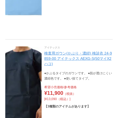
アイテックス
検査用ガウン(かぶり・濃紺) 検診衣 24-9
859-00 アイテックス AEXG-S(50マイX2
ハコ)
●かぶるタイプのガウンです。 ●肌が透けにくい
濃紺色です。 ●使い捨てタイプ。
希望小売価格/参考価格
¥
11,900
（税抜）
[¥13,090（税込）]
【
3
種類のアイテムがあります】