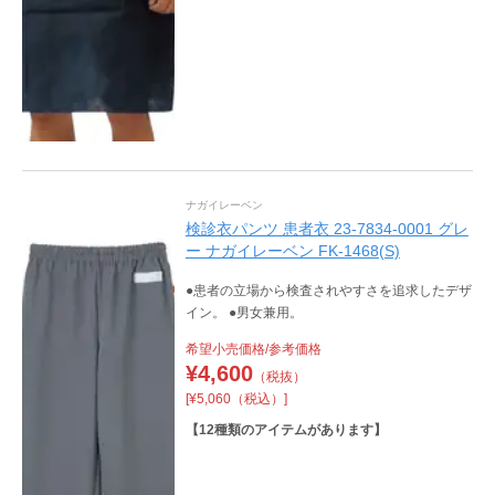
ナガイレーベン
検診衣パンツ 患者衣 23-7834-0001 グレ
ー ナガイレーベン FK-1468(S)
●患者の立場から検査されやすさを追求したデザ
イン。 ●男女兼用。
希望小売価格/参考価格
¥
4,600
（税抜）
[¥5,060（税込）]
【
12
種類のアイテムがあります】