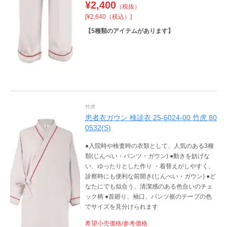
¥
2,400
（税抜）
[¥2,640（税込）]
【
5
種類のアイテムがあります】
竹虎
患者衣ガウン 検診衣 25-6024-00 竹虎 80
0532(S)
●入院時や検査時の衣類として、人気のある3種
類(じんべい・パンツ・ガウン) ●動きを妨げな
い、ゆったりとした作り ・着替えがしやすく、
診察時にも便利な前開き(じんべい・ガウン) ●ど
なたにでも似合う、清潔感のある色合いのチェ
ック柄 ●首廻り、袖口、パンツ裾のテープの色
でサイズを見分けられます
希望小売価格/参考価格