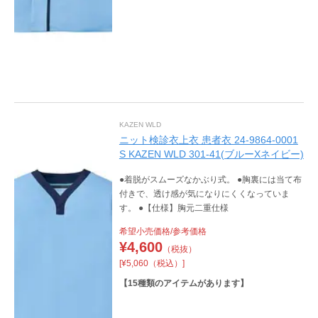
KAZEN WLD
ニット検診衣上衣 患者衣 24-9864-0001
S KAZEN WLD 301-41(ブルーXネイビー)
●着脱がスムーズなかぶり式。 ●胸裏には当て布
付きで、透け感が気になりにくくなっていま
す。 ●【仕様】胸元二重仕様
希望小売価格/参考価格
¥
4,600
（税抜）
[¥5,060（税込）]
【
15
種類のアイテムがあります】