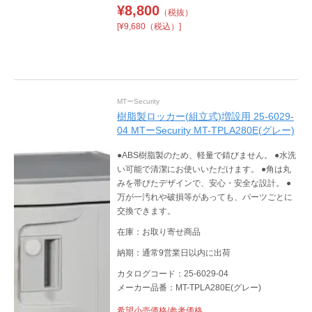
¥
8,800
（税抜）
[¥9,680（税込）]
MTーSecurity
樹脂製ロッカー(組立式)増設用 25-6029-
04 MTーSecurity MT-TPLA280E(グレー)
●ABS樹脂製のため、軽量で錆びません。 ●水洗
い可能で清潔にお使いいただけます。 ●角は丸
みを帯びたデザインで、安心・安全な設計。 ●
万が一汚れや破損等があっても、パーツごとに
交換できます。
在庫：お取り寄せ商品
納期：通常9営業日以内に出荷
カタログコード：25-6029-04
メーカー品番：MT-TPLA280E(グレー)
希望小売価格/参考価格