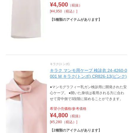
¥
4,500
（税抜）
[¥4,950（税込）]
【
5
種類のアイテムがあります】
キラク(トンボ)
キラク マンモ用ケープ 検診衣 24-4260-0
001 M キラク(トンボ) CR826-13(ピンク)
●マンモグラフィー乳ガン検診用に開発された安
心ケープ。 ●開いた身頃は着用される方に合わ
せて背中側で3段階に留めることができます。
希望小売価格/参考価格
¥
4,800
（税抜）
[¥5,280（税込）]
【
2
種類のアイテムがあります】