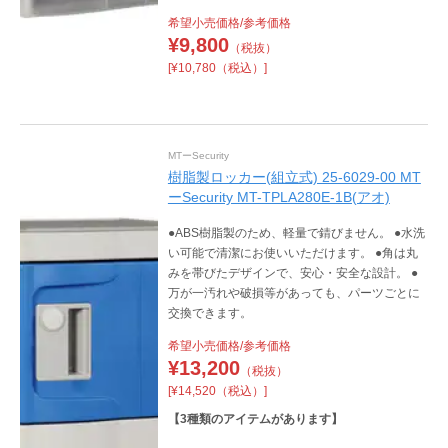
希望小売価格/参考価格
¥
9,800
（税抜）
[¥10,780（税込）]
MTーSecurity
樹脂製ロッカー(組立式) 25-6029-00 MT
ーSecurity MT-TPLA280E-1B(アオ)
●ABS樹脂製のため、軽量で錆びません。 ●水洗
い可能で清潔にお使いいただけます。 ●角は丸
みを帯びたデザインで、安心・安全な設計。 ●
万が一汚れや破損等があっても、パーツごとに
交換できます。
希望小売価格/参考価格
¥
13,200
（税抜）
[¥14,520（税込）]
【
3
種類のアイテムがあります】