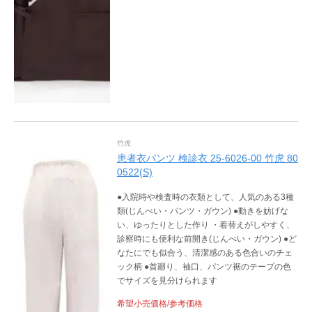
竹虎
患者衣パンツ 検診衣 25-6026-00 竹虎 80
0522(S)
●入院時や検査時の衣類として、人気のある3種
類(じんべい・パンツ・ガウン) ●動きを妨げな
い、ゆったりとした作り ・着替えがしやすく、
診察時にも便利な前開き(じんべい・ガウン) ●ど
なたにでも似合う、清潔感のある色合いのチェ
ック柄 ●首廻り、袖口、パンツ裾のテープの色
でサイズを見分けられます
希望小売価格/参考価格