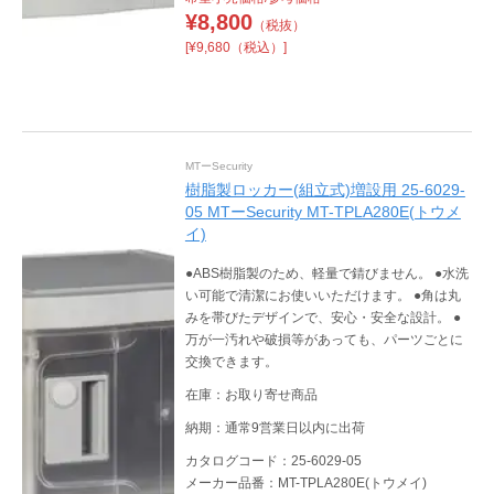
¥
8,800
（税抜）
[¥9,680（税込）]
MTーSecurity
樹脂製ロッカー(組立式)増設用 25-6029-
05 MTーSecurity MT-TPLA280E(トウメ
イ)
●ABS樹脂製のため、軽量で錆びません。 ●水洗
い可能で清潔にお使いいただけます。 ●角は丸
みを帯びたデザインで、安心・安全な設計。 ●
万が一汚れや破損等があっても、パーツごとに
交換できます。
在庫：お取り寄せ商品
納期：通常9営業日以内に出荷
カタログコード：25-6029-05
メーカー品番：MT-TPLA280E(トウメイ)