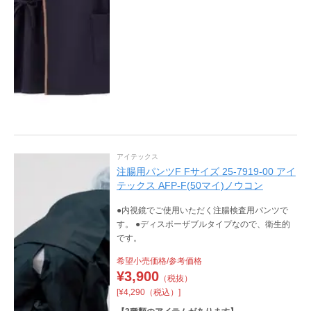
アイテックス
注腸用パンツF Fサイズ 25-7919-00 アイ
テックス AFP-F(50マイ)ノウコン
●内視鏡でご使用いただく注腸検査用パンツで
す。 ●ディスポーザブルタイプなので、衛生的
です。
希望小売価格/参考価格
¥
3,900
（税抜）
[¥4,290（税込）]