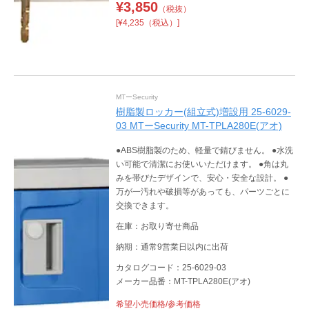
¥
3,850
（税抜）
[¥4,235（税込）]
MTーSecurity
樹脂製ロッカー(組立式)増設用 25-6029-
03 MTーSecurity MT-TPLA280E(アオ)
●ABS樹脂製のため、軽量で錆びません。 ●水洗
い可能で清潔にお使いいただけます。 ●角は丸
みを帯びたデザインで、安心・安全な設計。 ●
万が一汚れや破損等があっても、パーツごとに
交換できます。
在庫：お取り寄せ商品
納期：通常9営業日以内に出荷
カタログコード：25-6029-03
メーカー品番：MT-TPLA280E(アオ)
希望小売価格/参考価格