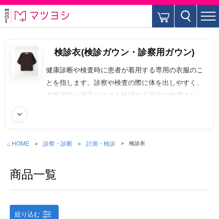
検診衣(検診ガウン・診察用ガウン)
健康診断や検査時に患者が着用する専用の衣服のこ
とを指します。診察や検査の際に体を出しやすく、
衣服汚染や感染リスクを軽減する目的で使用されま
す。前開きタイプや 後ろ開きタイプなどが有り、上
続きを読む
下セパレートであることが多い。リネンサービスを
使用するものと使い捨ての不織布製などある。
⌂ HOME
診察・診断
計測・検診
検診衣
商品一覧
絞り込む