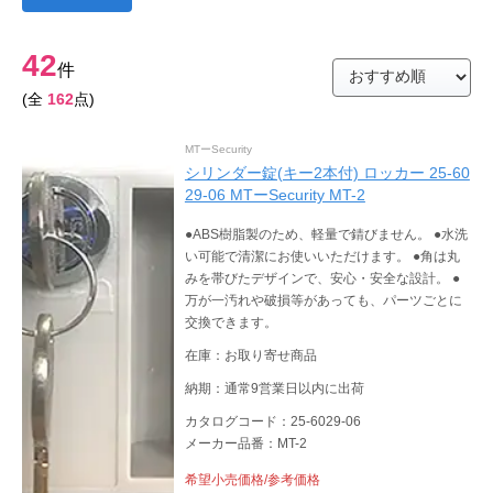
42
件
(全
162
点)
MTーSecurity
シリンダー錠(キー2本付) ロッカー 25-60
29-06 MTーSecurity MT-2
●ABS樹脂製のため、軽量で錆びません。 ●水洗
い可能で清潔にお使いいただけます。 ●角は丸
みを帯びたデザインで、安心・安全な設計。 ●
万が一汚れや破損等があっても、パーツごとに
交換できます。
在庫：お取り寄せ商品
納期：通常9営業日以内に出荷
カタログコード：25-6029-06
メーカー品番：MT-2
希望小売価格/参考価格