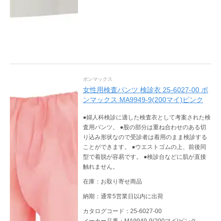
ボンマックス
女性用検査パンツ 検診衣 25-6027-00 ボ
ンマックス MA9949-9(200マイ)ピンク
●婦人科検診に適した検査衣として考案された検
査用パンツ。 ●股の部分は重ね合わせのある切
り込み形状なので受診者は着用のまま検診する
ことができます。 ●ウエストゴムの上、前後同
型で着脱が容易です。 ●検診台などに肌が直接
触れません。
在庫：お取り寄せ商品
納期：通常5営業日以内に出荷
カタログコード：25-6027-00
メーカー品番：MA9949-9(200マイ)ピンク