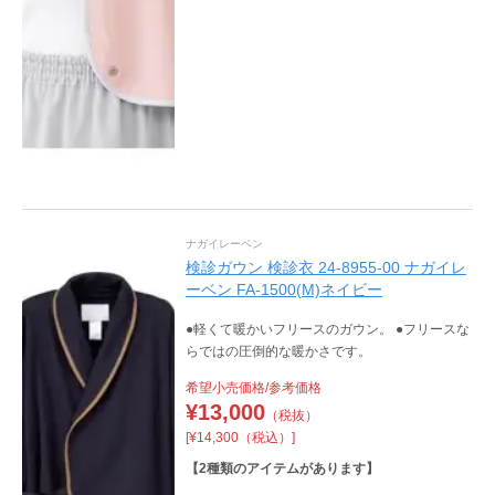
ナガイレーベン
検診ガウン 検診衣 24-8955-00 ナガイレ
ーベン FA-1500(M)ネイビー
●軽くて暖かいフリースのガウン。 ●フリースな
らではの圧倒的な暖かさです。
希望小売価格/参考価格
¥
13,000
（税抜）
[¥14,300（税込）]
【
2
種類のアイテムがあります】