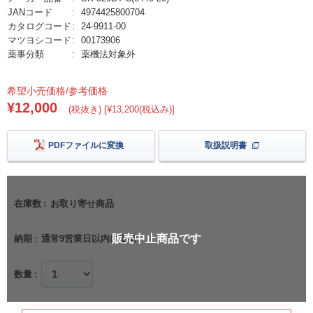
JANコード
4974425800704
カタログコード
24-9911-00
マツヨシコード
00173906
薬事分類
薬機法対象外
希望小売価格/参考価格
¥12,000
(税抜き) [¥13,200(税込み)]
PDFファイルに変換
取扱説明書
在庫数
お取り寄せ商品
販売中止商品です
納期
通常9営業日以内に出荷
数量