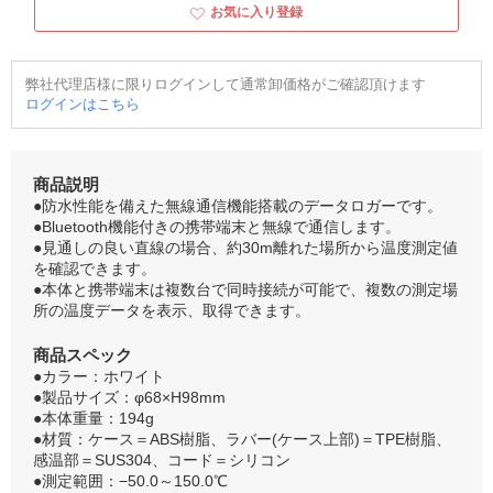
お気に入り登録
弊社代理店様に限りログインして通常卸価格がご確認頂けます
ログインはこちら
商品説明
●防水性能を備えた無線通信機能搭載のデータロガーです。
●Bluetooth機能付きの携帯端末と無線で通信します。
●見通しの良い直線の場合、約30m離れた場所から温度測定値
を確認できます。
●本体と携帯端末は複数台で同時接続が可能で、複数の測定場
所の温度データを表示、取得できます。
商品スペック
●カラー：ホワイト
●製品サイズ：φ68×H98mm
●本体重量：194g
●材質：ケース＝ABS樹脂、ラバー(ケース上部)＝TPE樹脂、
感温部＝SUS304、コード＝シリコン
●測定範囲：−50.0～150.0℃