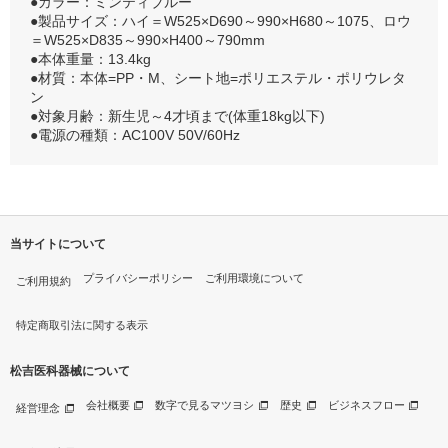
●カラー：ミンティブルー
●製品サイズ：ハイ＝W525×D690～990×H680～1075、ロウ
＝W525×D835～990×H400～790mm
●本体重量：13.4kg
●材質：本体=PP・M、シート地=ポリエステル・ポリウレタ
ン
●対象月齢：新生児～4才頃まで(体重18kg以下)
●電源の種類：AC100V 50V/60Hz
当サイトについて
プライバシーポリシー
ご利用環境について
ご利用規約
特定商取引法に関する表示
松吉医科器械について
会社概要
数字で見るマツヨシ
歴史
ビジネスフロー
経営理念