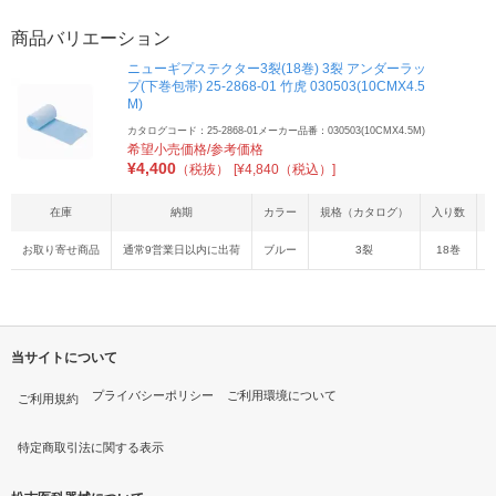
商品バリエーション
ニューギプステクター3裂(18巻) 3裂 アンダーラッ
プ(下巻包帯) 25-2868-01 竹虎 030503(10CMX4.5
M)
カタログコード：25-2868-01
メーカー品番：030503(10CMX4.5M)
希望小売価格/参考価格
¥
4,400
（税抜）
[¥4,840（税込）]
在庫
納期
カラー
規格（カタログ）
入り数
お取り寄せ商品
通常9営業日以内に出荷
ブルー
3裂
18巻
4
当サイトについて
プライバシーポリシー
ご利用環境について
ご利用規約
特定商取引法に関する表示