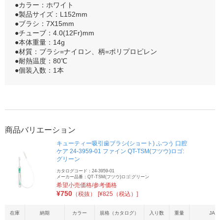
●カラー：ホワイト
●製品サイズ：L152mm
●ブラシ：7X15mm
●チューブ：4.0(12Fr)mm
●本体重量：14g
●材質：ブラシ=ナイロン、柄=ポリプロピレン
●耐熱温度：80℃
●個装入数：1本
商品バリエーション
キューティー吸引歯ブラシ(ショート) ふつう 口腔
ケア 24-3959-01 ファイン QT-TSM(フツウ)ロゴ:
グリーン
カタログコード：24-3959-01
メーカー品番：QT-TSM(フツウ)ロゴ:グリーン
希望小売価格/参考価格
¥
750
（税抜）
[¥825（税込）]
在庫
納期
カラー
規格（カタログ）
入り数
重量
JAN