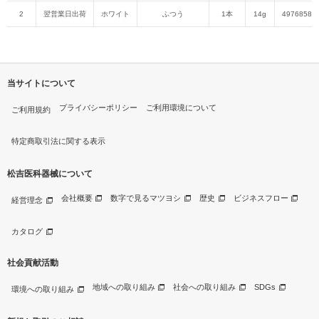
2
翌営業日出荷
ホワイト
ふつう
1本
14g
49768588
当サイトについて
プライバシーポリシー
ご利用環境について
ご利用規約
特定商取引法に関する表示
松吉医科器械について
会社概要
数字で見るマツヨシ
歴史
ビジネスフロー
経営理念
カタログ
社会貢献活動
地域への取り組み
社会への取り組み
SDGs
環境への取り組み