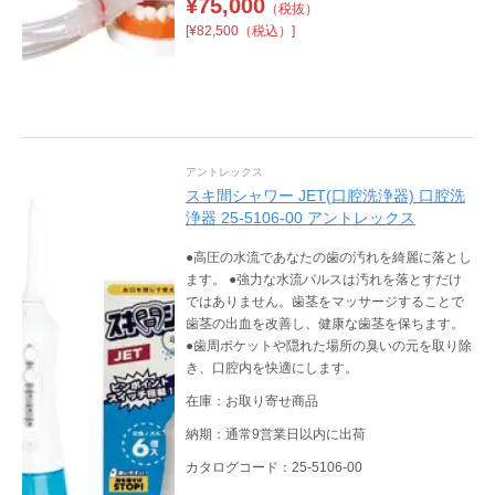
¥
75,000
（税抜）
[¥82,500（税込）]
アントレックス
スキ間シャワー JET(口腔洗浄器) 口腔洗
浄器 25-5106-00 アントレックス
●高圧の水流であなたの歯の汚れを綺麗に落とし
ます。 ●強力な水流パルスは汚れを落とすだけ
ではありません。歯茎をマッサージすることで
歯茎の出血を改善し、健康な歯茎を保ちます。
●歯周ポケットや隠れた場所の臭いの元を取り除
き、口腔内を快適にします。
在庫：お取り寄せ商品
納期：通常9営業日以内に出荷
カタログコード：25-5106-00