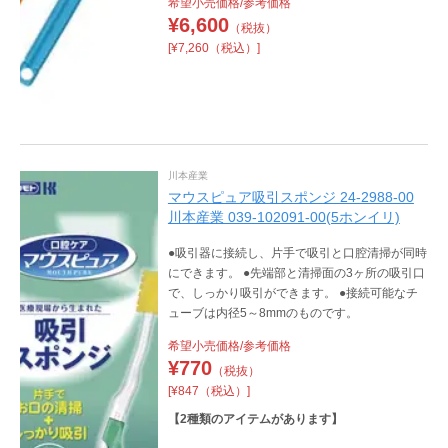
希望小売価格/参考価格
¥
6,600
（税抜）
[¥7,260（税込）]
川本産業
マウスピュア吸引スポンジ 24-2988-00
川本産業 039-102091-00(5ホンイリ)
●吸引器に接続し、片手で吸引と口腔清掃が同時
にできます。 ●先端部と清掃面の3ヶ所の吸引口
で、しっかり吸引ができます。 ●接続可能なチ
ューブは内径5～8mmのものです。
希望小売価格/参考価格
¥
770
（税抜）
[¥847（税込）]
【
2
種類のアイテムがあります】