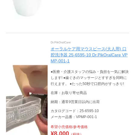
Dr.PikOralCare
オーラルケア用マウスピース(大人用) 口
腔洗浄器 25-6595-10 Dr.PikOralCare VP
MP-001-1
●医療・介護スタッフの悩み・負担を⼀気に解決
します! ●⻭ぐきのマッサージとすすぎを同時に
⾏えます。 ●たった50秒で⼝腔内がすっきり!
在庫：お取り寄せ商品
納期：通常9営業日以内に出荷
カタログコード：25-6595-10
メーカー品番：VPMP-001-1
希望小売価格/参考価格
¥
8,000
（税抜）