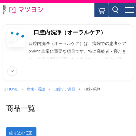
口腔内洗浄（オーラルケア）
口腔内洗浄（オーラルケア）は、病院での患者ケア
の中で非常に重要な項目です。特に高齢者・寝たき
り・麻痺や意識低下のある患者では、口腔内の清潔
保持が全身の健康、感染症予防、栄養摂取に直結し
続きを読む
ます。口腔ケアの目的は感染予防、口腔粘膜の保
護、栄養・嚥下支援、快適性・QOL向上となりま
⌂ HOME
病棟・看護
口腔ケア用品
口腔内洗浄
す。使用する物品は歯ブラシ（柔らかめ）、スポン
ジブラシ、義歯ブラシ・義歯洗浄剤、洗口液、モイ
商品一覧
スチャージェル、吸引装置（口腔内吸引）などが有
ります。
絞り込む