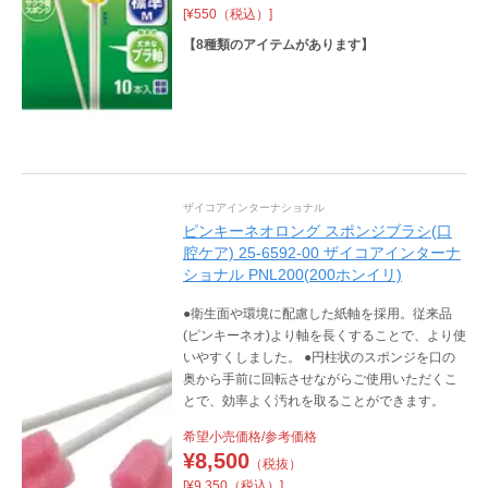
[¥550（税込）]
【
8
種類のアイテムがあります】
ザイコアインターナショナル
ピンキーネオロング スポンジブラシ(口
腔ケア) 25-6592-00 ザイコアインターナ
ショナル PNL200(200ホンイリ)
●衛生面や環境に配慮した紙軸を採用。従来品
(ピンキーネオ)より軸を長くすることで、より使
いやすくしました。 ●円柱状のスポンジを口の
奥から手前に回転させながらご使用いただくこ
とで、効率よく汚れを取ることができます。
希望小売価格/参考価格
¥
8,500
（税抜）
[¥9,350（税込）]