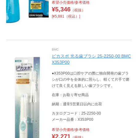
希望小売価格/参考価格
¥
5,346
（税抜）
[¥5,881（税込）]
BMC
ピカスポ 光る歯ブラシ 25-2250-00 BMC
X353P00
●X353P00は口腔ケアの際に独自開発の歯ブラ
シが口の中を全体的に照らし、軽くて片手で磨
けて良く見える新しい歯ブラシです。
在庫：お取り寄せ商品
納期：通常5営業日以内に出荷
カタログコード：25-2250-00
メーカー品番：X353P00
希望小売価格/参考価格
¥
2,271
（税抜）