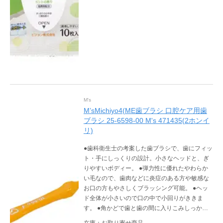
M's
M’sMichiyo4(ME歯ブラシ 口腔ケア用歯
ブラシ 25-6598-00 M's 471435(2ホンイ
リ)
●歯科衛生士の考案した歯ブラシで、歯にフィッ
ト・手にしっくりの設計。小さなヘッドと、ぎ
りやすいボディー。 ●弾力性に優れたやわらか
い毛なので、歯肉などに炎症のある方や敏感な
お口の方もやさしくブラッシング可能。 ●ヘッ
ド全体が小さいので口の中で小回りがききま
す。 ●角かどで歯と歯の間に入りこみしっかり
汚れをかきとります。
在庫：お取り寄せ商品