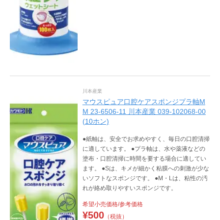
川本産業
マウスピュア口腔ケアスポンジプラ軸M
M 23-6506-11 川本産業 039-102068-00
(10ホン)
●紙軸は、安全でお求めやすく、毎日の口腔清掃
に適しています。 ●プラ軸は、水や薬液などの
塗布・口腔清掃に時間を要する場合に適してい
ます。 ●Sは、キメが細かく粘膜への刺激が少な
いソフトなスポンジです。 ●M・Lは、粘性の汚
れが絡め取りやすいスポンジです。
希望小売価格/参考価格
¥
500
（税抜）