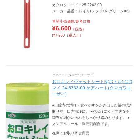
カタログコード：25-2242-00
メーカー品番：12イリ(レッドX6･グリーンX6)
希望小売価格/参考価格
¥
6,600
（税抜）
[¥7,260（税込）]
ケアハート(タマガワエーザイ)
お口キレイウェットシートN(ボトル) 120
マイ 24-8733-00 ケアハート(タマガワエ
ーザイ)
●口腔内の汚れ・食べかすをかき出した後の拭き
取りや、口内清浄に。 ●やぶれにくく丈夫な不
織布が細かい汚れもしっかり絡めとります。 ●
ノンアルコール・湿潤剤配合です。
在庫：お取り寄せ商品