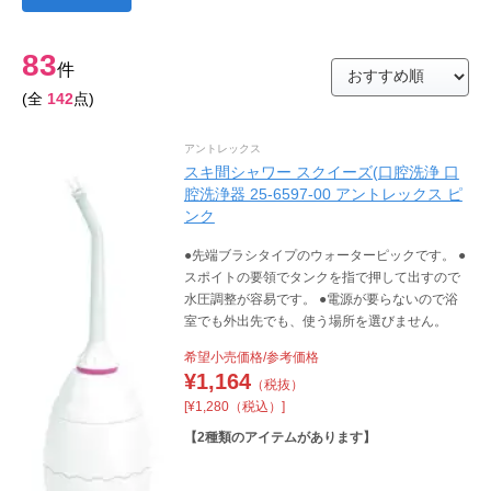
83
件
(全
142
点)
アントレックス
スキ間シャワー スクイーズ(口腔洗浄 口
腔洗浄器 25-6597-00 アントレックス ピ
ンク
●先端ブラシタイプのウォーターピックです。 ●
スポイトの要領でタンクを指で押して出すので
水圧調整が容易です。 ●電源が要らないので浴
室でも外出先でも、使う場所を選びません。
希望小売価格/参考価格
¥
1,164
（税抜）
[¥1,280（税込）]
【
2
種類のアイテムがあります】