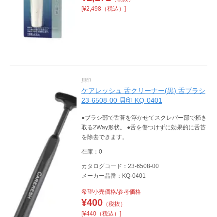
[¥2,498（税込）]
貝印
ケアレッシュ 舌クリーナー(黒) 舌ブラシ
23-6508-00 貝印 KQ-0401
●ブラシ部で舌苔を浮かせてスクレパー部で掻き
取る2Way形状。 ●舌を傷つけずに効果的に舌苔
を除去できます。
在庫：0
カタログコード：23-6508-00
メーカー品番：KQ-0401
希望小売価格/参考価格
¥
400
（税抜）
[¥440（税込）]