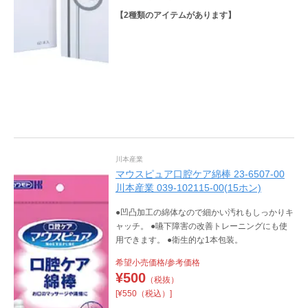
【
2
種類のアイテムがあります】
川本産業
マウスピュア口腔ケア綿棒 23-6507-00
川本産業 039-102115-00(15ホン)
●凹凸加工の綿体なので細かい汚れもしっかりキ
ャッチ。 ●嚥下障害の改善トレーニングにも使
用できます。 ●衛生的な1本包装。
希望小売価格/参考価格
¥
500
（税抜）
[¥550（税込）]