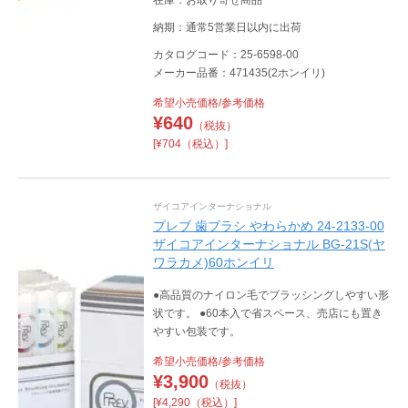
納期：通常5営業日以内に出荷
カタログコード：25-6598-00
メーカー品番：471435(2ホンイリ)
希望小売価格/参考価格
¥
640
（税抜）
[¥704（税込）]
ザイコアインターナショナル
プレブ 歯ブラシ やわらかめ 24-2133-00
ザイコアインターナショナル BG-21S(ヤ
ワラカメ)60ホンイリ
●高品質のナイロン毛でブラッシングしやすい形
状です。 ●60本入で省スペース、売店にも置き
やすい包装です。
希望小売価格/参考価格
¥
3,900
（税抜）
[¥4,290（税込）]