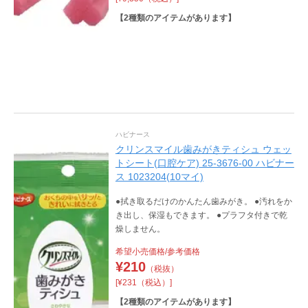
【
2
種類のアイテムがあります】
ハビナース
クリンスマイル歯みがきティシュ ウェッ
トシート(口腔ケア) 25-3676-00 ハビナー
ス 1023204(10マイ)
●拭き取るだけのかんたん歯みがき。 ●汚れをか
き出し、保湿もできます。 ●プラフタ付きで乾
燥しません。
希望小売価格/参考価格
¥
210
（税抜）
[¥231（税込）]
【
2
種類のアイテムがあります】