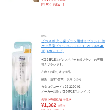
[¥8,800（税込）]
BMC
ピカスポ 光る歯ブラシ用替えブラシ 口腔
ケア用歯ブラシ 25-2250-01 BMC X354P
1E(4ホンイリ)
●X354P1Eはピカスポ「光る歯ブラシ」の専用
替えブラシです。
在庫：お取り寄せ商品
納期：通常5営業日以内に出荷
カタログコード：25-2250-01
メーカー品番：X354P1E(4ホンイリ)
希望小売価格/参考価格
¥
1,362
（税抜）