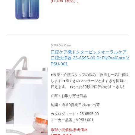
[¥1,498（税込）]
Dr.PikOralCare
口腔ケア機ドクターピックオーラルケア
口腔洗浄器 25-6595-00 Dr.PikOralCare V
PSU-001
●医療・介護スタッフの悩み・負担を⼀気に解決
します! ●⻭ぐきのマッサージとすすぎを同時に
⾏えます。 ●たった50秒で⼝腔内がすっきり!
在庫：お取り寄せ商品
納期：通常9営業日以内に出荷
カタログコード：25-6595-00
メーカー品番：VPSU-001
希望小売価格/参考価格