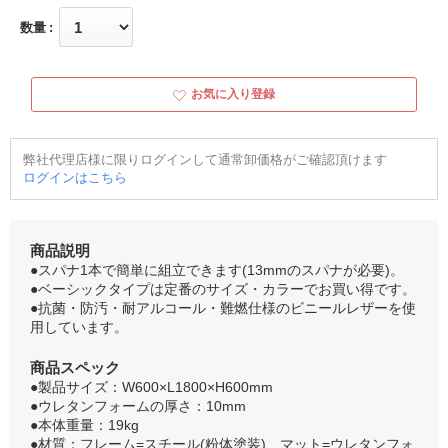
数量
お気に入り登録
弊社代理店様に限りログインして通常卸価格がご確認頂けます
ログインはこちら
商品説明
●スパナ1本で簡単に組立できます(13mmのスパナが必要)。
●ベーシックタイプは定番のサイズ・カラーでお買い得です。
●抗菌・防汚・耐アルコール・難燃仕様のビニールレザーを使
用しています。
商品スペック
●製品サイズ：W600×L1800×H600mm
●ウレタンフォームの厚さ：10mm
●本体重量：19kg
●材質：フレーム=スチール(粉体塗装)、マット=ウレタンフォ