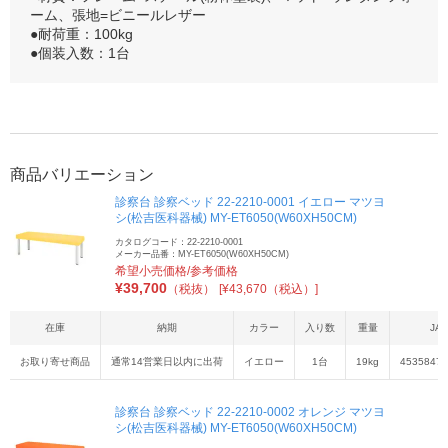
ーム、張地=ビニールレザー
●耐荷重：100kg
●個装入数：1台
商品バリエーション
診察台 診察ベッド 22-2210-0001 イエロー マツヨ
シ(松吉医科器械) MY-ET6050(W60XH50CM)
カタログコード：22-2210-0001
メーカー品番：MY-ET6050(W60XH50CM)
希望小売価格/参考価格
¥
39,700
（税抜）
[¥43,670（税込）]
在庫
納期
カラー
入り数
重量
JA
お取り寄せ商品
通常14営業日以内に出荷
イエロー
1台
19kg
45358470
診察台 診察ベッド 22-2210-0002 オレンジ マツヨ
シ(松吉医科器械) MY-ET6050(W60XH50CM)