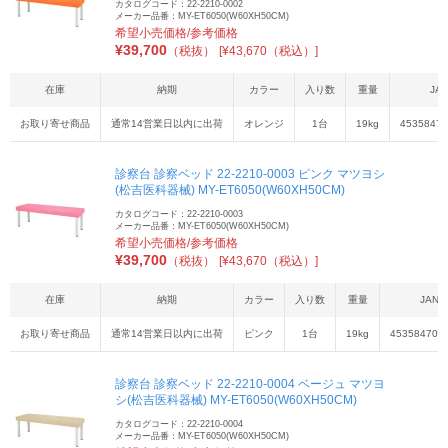
カタログコード：22-2210-0002
メーカー品番：MY-ET6050(W60XH50CM)
希望小売価格/参考価格
¥
39,700
（税抜）
[¥43,670（税込）]
在庫
納期
カラー
入り数
重量
JA
お取り寄せ商品
通常14営業日以内に出荷
オレンジ
1台
19kg
45358470
診察台 診察ベッド 22-2210-0003 ピンク マツヨシ
(松吉医科器械) MY-ET6050(W60XH50CM)
カタログコード：22-2210-0003
メーカー品番：MY-ET6050(W60XH50CM)
希望小売価格/参考価格
¥
39,700
（税抜）
[¥43,670（税込）]
在庫
納期
カラー
入り数
重量
JAN
お取り寄せ商品
通常14営業日以内に出荷
ピンク
1台
19kg
453584701
診察台 診察ベッド 22-2210-0004 ベージュ マツヨ
シ(松吉医科器械) MY-ET6050(W60XH50CM)
カタログコード：22-2210-0004
メーカー品番：MY-ET6050(W60XH50CM)