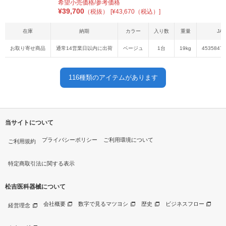
希望小売価格/参考価格
¥
39,700
（税抜）
[¥43,670（税込）]
在庫
納期
カラー
入り数
重量
JA
お取り寄せ商品
通常14営業日以内に出荷
ベージュ
1台
19kg
45358470
116
種類のアイテムがあります
当サイトについて
プライバシーポリシー
ご利用環境について
ご利用規約
特定商取引法に関する表示
松吉医科器械について
会社概要
数字で見るマツヨシ
歴史
ビジネスフロー
経営理念