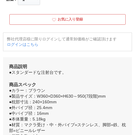
お気に入り登録
弊社代理店様に限りログインして通常卸価格がご確認頂けます
ログインはこちら
商品説明
●スタンダードな注射台です。
商品スペック
●カラー：ブラウン
●製品サイズ：W360×D360×H630～950(7段階)mm
●枕部寸法：240×160mm
●外パイプ径：25.4mm
●中パイプ径：16mm
●本体重量：5.18kg
●材質：マクラ受け・中・外パイプ=ステンレス、脚部=鉄、枕
部=ビニールレザー