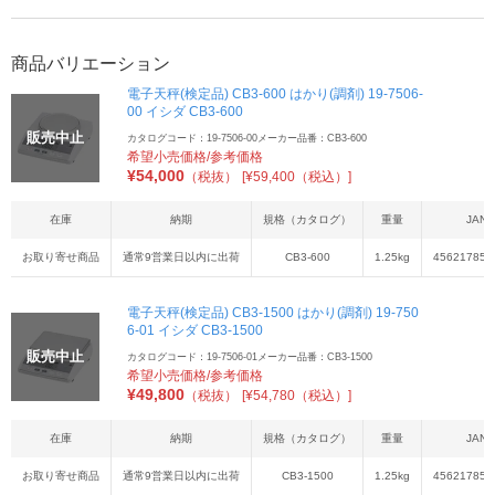
商品バリエーション
電子天秤(検定品) CB3-600 はかり(調剤) 19-7506-
00 イシダ CB3-600
販売中止
カタログコード：19-7506-00
メーカー品番：CB3-600
希望小売価格/参考価格
¥
54,000
（税抜）
[¥59,400（税込）]
在庫
納期
規格（カタログ）
重量
JAN
お取り寄せ商品
通常9営業日以内に出荷
CB3-600
1.25kg
456217850
電子天秤(検定品) CB3-1500 はかり(調剤) 19-750
6-01 イシダ CB3-1500
販売中止
カタログコード：19-7506-01
メーカー品番：CB3-1500
希望小売価格/参考価格
¥
49,800
（税抜）
[¥54,780（税込）]
在庫
納期
規格（カタログ）
重量
JAN
お取り寄せ商品
通常9営業日以内に出荷
CB3-1500
1.25kg
456217850