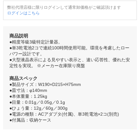
弊社代理店様に限りログインして通常卸価格がご確認頂けます
ログインはこちら
商品説明
●精度等級3級特定計量器。
●単3乾電池2コで連続100時間使用可能。環境を考慮したロー
パワー設計です。
●大型液晶表示による見やすい表示と、速い応答性、優れた安
定性を実現。 ※メーカー在庫限り廃盤
商品スペック
●製品サイズ：W190×D215×H75mm
●皿寸法：φ140mm
●本体重量：1.25kg
●目量：0.01g／0.05g／0.1g
●ひょう量：12g／60g／300g
●電源の種類：ACアダプタ(付属)、単3乾電池×2コ(別売)
●付属品：収納ケース