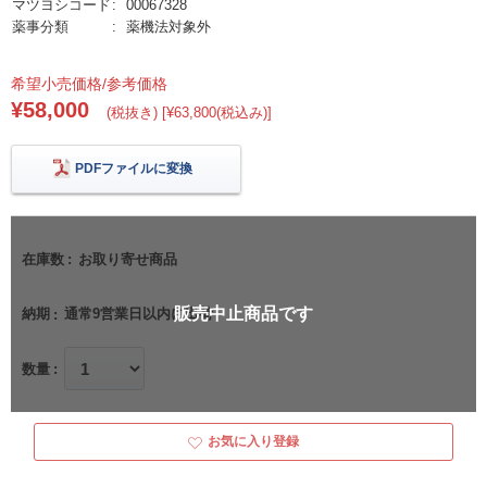
マツヨシコード
00067328
薬事分類
薬機法対象外
希望小売価格/参考価格
¥58,000
(税抜き) [¥63,800(税込み)]
PDFファイルに変換
在庫数
お取り寄せ商品
販売中止商品です
納期
通常9営業日以内に出荷
数量
お気に入り登録