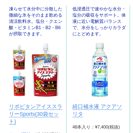
凍らせて水分中に分散した
低浸透圧で速やかな水分・
微細な氷をそのまま飲める
塩分の吸収をサポート。体
清涼飲料水。塩分・クエン
液に近い電解質バランス
酸・ビタミンB1・B2・B6
で、水分をしっかりカラダ
が摂取できます。
にとどめます。
リポビタンアイススラ
経口補水液 アクアソ
リーSports(30袋セッ
リタ
ト)
48本入り：¥7,400(税抜)