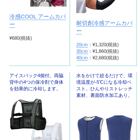
冷感COOL アームカバ
耐切創冷感アームカバ
ー
ー
¥680(税抜)
20cm
：¥1,320(税抜)
30cm
：¥1,860(税抜)
40cm
：¥2,680(税抜)
アイスパック4個付。両脇
水をかけて絞るだけで、環
背中の4つの保冷剤で身体
境温度が-5℃になる冷却ベ
を効果的に冷却します。
スト。ひんやりストレッチ
素材、裏面防水加工あり。