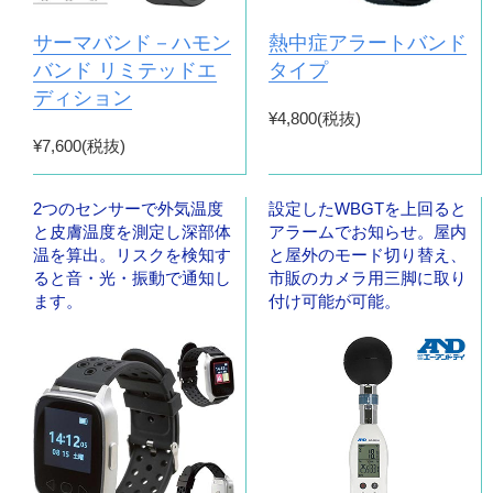
サーマバンド－ハモン
熱中症アラートバンド
バンド リミテッドエ
タイプ
ディション
¥4,800(税抜)
¥7,600(税抜)
2つのセンサーで外気温度
設定したWBGTを上回ると
と皮膚温度を測定し深部体
アラームでお知らせ。屋内
温を算出。リスクを検知す
と屋外のモード切り替え、
ると音・光・振動で通知し
市販のカメラ用三脚に取り
ます。
付け可能が可能。