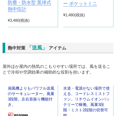
防塵・防水型 黒球式
ー ポケットミニ
熱中症計
¥1,480(税抜)
¥3,480(税抜)
「送風」
熱中対策
アイテム
屋外ほか屋内の熱気のこもりやすい場所では、風を送るこ
とで冷却や空調効果の補助的な役割を担います。
扇風機よりもパワフル送風
水道・電源がない場所で使
のサーキュレーター。風量
える、コードレスミストフ
3段階。左右首振り機能付
ァン。リチウムイオンバッ
き。
テリーで稼働。風量3段
階・ミスト2段階の切替可
能。