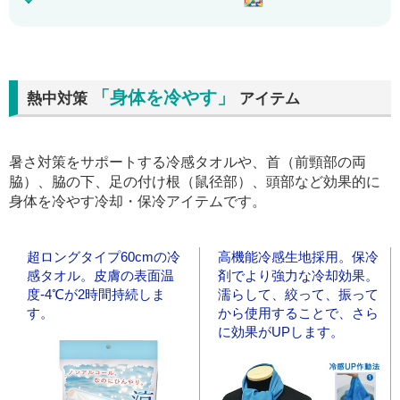
「身体を冷やす」
熱中対策
アイテム
暑さ対策をサポートする冷感タオルや、首（前頸部の両
脇）、脇の下、足の付け根（鼠径部）、頭部など効果的に
身体を冷やす冷却・保冷アイテムです。
超ロングタイプ60cmの冷
高機能冷感生地採用。保冷
感タオル。皮膚の表面温
剤でより強力な冷却効果。
度-4℃が2時間持続しま
濡らして、絞って、振って
す。
から使用することで、さら
に効果がUPします。