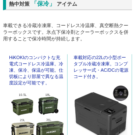
「保冷」
熱中対策
アイテム
車載できる冷蔵冷凍庫、コードレス冷温庫、真空断熱クー
ラーボックスです。氷点下保冷剤とクーラーボックスを併
用することで保冷時間が持続します。
HiKOKIのコンパクトな充
車載対応の22Lの小型ポー
電式コードレス冷温庫。冷
タブル冷蔵冷凍庫。コンプ
凍、保冷、保温が可能。仕
レッサー式・AC/DCの電源
切板により部屋で異なる温
コード付き。
度設定が可能です。