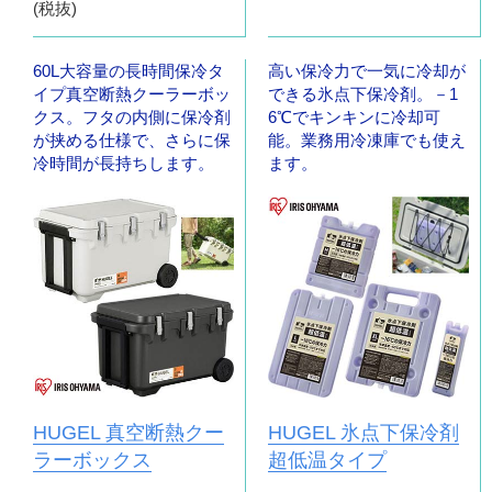
(税抜)
60L大容量の長時間保冷タ
高い保冷力で一気に冷却が
イプ真空断熱クーラーボッ
できる氷点下保冷剤。－1
クス。フタの内側に保冷剤
6℃でキンキンに冷却可
が挟める仕様で、さらに保
能。業務用冷凍庫でも使え
冷時間が長持ちします。
ます。
HUGEL 真空断熱クー
HUGEL 氷点下保冷剤
ラーボックス
超低温タイプ