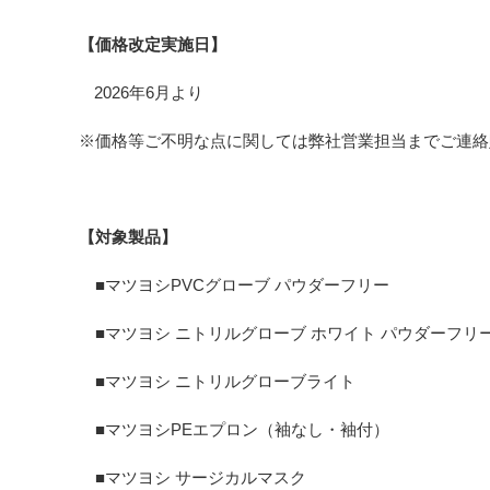
【価格改定実施日】
2026
6
年
月より
※価格等ご不明な点に関しては弊社営業担当までご連絡
【対象製品】
PVC
■マツヨシ
グローブ
パウダーフリー
■マツヨシ
ニトリルグローブ
ホワイト
パウダーフリ
■マツヨシ
ニトリルグローブライト
PE
■マツヨシ
エプロン（袖なし・袖付）
■マツヨシ
サージカルマスク