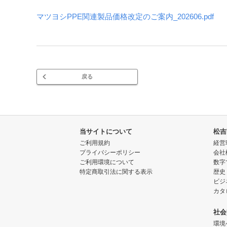
マツヨシPPE関連製品価格改定のご案内_202606.pdf
戻る
当サイトについて
松吉
ご利用規約
経営
プライバシーポリシー
会社
ご利用環境について
数字
特定商取引法に関する表示
歴史
ビジ
カタ
社会
環境