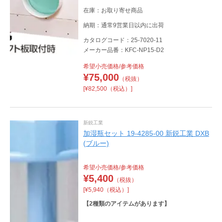
換時の感染リスクを抑えます。 ●フィルタ交換
在庫：お取り寄せ商品
は工具不要で行えるため、メンテナンスが容易
です。
納期：通常9営業日以内に出荷
カタログコード：25-7020-11
メーカー品番：KFC-NP15-D2
希望小売価格/参考価格
¥
75,000
（税抜）
[¥82,500（税込）]
新鋭工業
加湿瓶セット 19-4285-00 新鋭工業 DXB
(ブルー)
希望小売価格/参考価格
¥
5,400
（税抜）
[¥5,940（税込）]
【
2
種類のアイテムがあります】