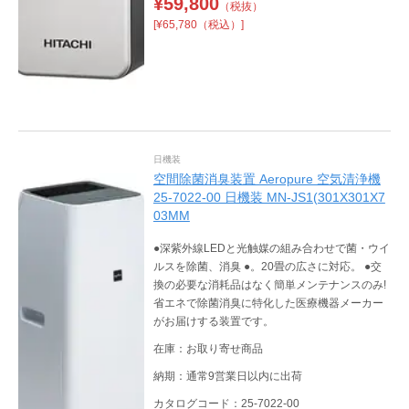
¥
59,800
（税抜）
[¥65,780（税込）]
日機装
空間除菌消臭装置 Aeropure 空気清浄機
25-7022-00 日機装 MN-JS1(301X301X7
03MM
●深紫外線LEDと光触媒の組み合わせで菌・ウイ
ルスを除菌、消臭 ●。20畳の広さに対応。 ●交
換の必要な消耗品はなく簡単メンテナンスのみ!
省エネで除菌消臭に特化した医療機器メーカー
がお届けする装置です。
在庫：お取り寄せ商品
納期：通常9営業日以内に出荷
カタログコード：25-7022-00