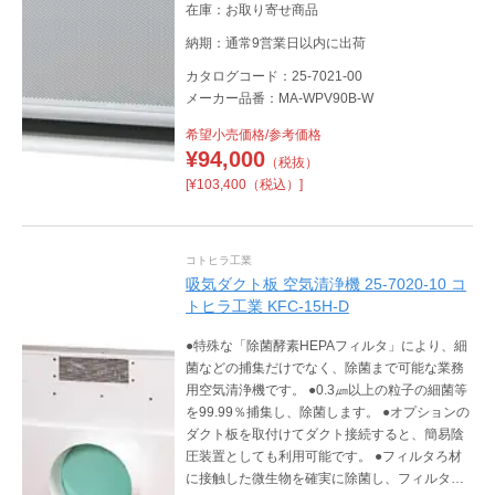
在庫：お取り寄せ商品
納期：通常9営業日以内に出荷
カタログコード：25-7021-00
メーカー品番：MA-WPV90B-W
希望小売価格/参考価格
¥
94,000
（税抜）
[¥103,400（税込）]
コトヒラ工業
吸気ダクト板 空気清浄機 25-7020-10 コ
トヒラ工業 KFC-15H-D
●特殊な「除菌酵素HEPAフィルタ」により、細
菌などの捕集だけでなく、除菌まで可能な業務
用空気清浄機です。 ●0.3㎛以上の粒子の細菌等
を99.99％捕集し、除菌します。 ●オプションの
ダクト板を取付けてダクト接続すると、簡易陰
圧装置としても利用可能です。 ●フィルタろ材
に接触した微生物を確実に除菌し、フィルタ交