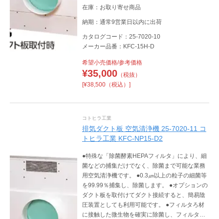
換時の感染リスクを抑えます。 ●フィルタ交換
在庫：お取り寄せ商品
は工具不要で行えるため、メンテナンスが容易
です。
納期：通常9営業日以内に出荷
カタログコード：25-7020-10
メーカー品番：KFC-15H-D
希望小売価格/参考価格
¥
35,000
（税抜）
[¥38,500（税込）]
コトヒラ工業
排気ダクト板 空気清浄機 25-7020-11 コ
トヒラ工業 KFC-NP15-D2
●特殊な「除菌酵素HEPAフィルタ」により、細
菌などの捕集だけでなく、除菌まで可能な業務
用空気清浄機です。 ●0.3㎛以上の粒子の細菌等
を99.99％捕集し、除菌します。 ●オプションの
ダクト板を取付けてダクト接続すると、簡易陰
圧装置としても利用可能です。 ●フィルタろ材
に接触した微生物を確実に除菌し、フィルタ交