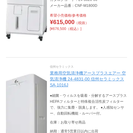
メーカー品番：CNF-M1800D
希望小売価格/参考価格
¥
615,000
（税抜）
[¥676,500（税込）]
信州セラミックス
業務用空気清浄機アースプラスエアー 空
気清浄機 24-4831-00 信州セラミックス
SA-1016J
●細菌・ウィルスを吸着・分解するアースプラス
HEPAフィルターと特殊複合活性炭フィルター
で、強力に集塵・脱臭します。 ●人感知センサ
ー、自動回転機能・ルーバー付。
在庫：お取り寄せ商品
納期：通常5営業日以内に出荷