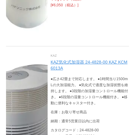
[¥6,050（税込）]
KAZ
KAZ気化式加湿器 24-4828-00 KAZ KCM
6013A
●広さ42畳まで対応します。 ●1時間当り1500m
Lの大加湿能力。 ●気化式で適度な加湿状態を維
持します。 ●3段階の加湿量コントロール機能付
き。 ●6段階の湿量コントロール機能付き。 ●移
動に便利なキャスター付き。
在庫：お取り寄せ商品
納期：通常5営業日以内に出荷
カタログコード：24-4828-00