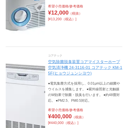
希望小売価格/参考価格
¥
12,000
（税抜）
[¥13,200（税込）]
コアテック
空気除菌脱臭装置コアマイスターホープ
空気清浄機 24-3116-01 コアテック KM-1
5F(ヒョウジュンシヨウ)
●電気集塵方式を採用し、0.01μm以上の細菌や
ウイルスを捕集します。 ●紫外線照射と光触媒
のW効果で除菌・脱臭を行います。 ●約48畳対
応。 ●PM2.5、PM0.5対応。
希望小売価格/参考価格
¥
400,000
（税抜）
[¥440,000（税込）]