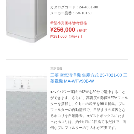
カタログコード：24-4831-00
メーカー品番：SA-1016J
希望小売価格/参考価格
¥
256,000
（税抜）
[¥281,600（税込）]
三菱電機
三菱 空気清浄機 集塵方式 25-7021-00 三
菱電機 MA-WPV90B-W
●ハイパワー運転で42畳を30分で清浄すること
ができます。さらに、高密度の除菌HEPAフィル
ターを搭載し、0.1μmの粒子を99％捕集。プレ
フィルターの自動清掃で、目詰まりの原因とな
るホコリを自動除去。 ●ダストボックスにたま
ったホコリは、約4カ月に1回捨てるだけで、面
倒なプレフィルターの手入れが不要です。