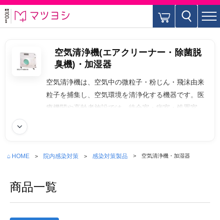
空気清浄機(エアクリーナー・除菌脱
臭機)・加湿器
空気清浄機は、空気中の微粒子・粉じん・飛沫由来
粒子を捕集し、空気環境を清浄化する機器です。医
療機関や高齢者施設では、待合室・病室・処置室な
どでの空気中浮遊物質の低減を目的に活用されま
続きを読む
す。特に換気と併用することで、エアロゾル対策の
補完的手段として有効です。加湿器は、室内湿度を
⌂ HOME
院内感染対策
感染対策製品
空気清浄機・加湿器
適正範囲に保つことで、気道粘膜の防御機能維持や
ウイルスの浮遊安定性低下を図る環境整備機器で、
商品一覧
気化式・スチーム式・超音波式などがあります。