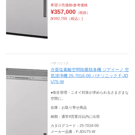
希望小売価格/参考価格
¥
357,000
（税抜）
[¥392,700（税込）]
パナソニック
次亜塩素酸空間除菌脱臭機 ジアイーノ 空
気清浄機 25-7016-00 パナソニック F-JD
U75-W
●衛生管理・ニオイ対策が求められるさまざまな
空間に。
在庫：お取り寄せ商品
納期：通常9営業日以内に出荷
カタログコード：25-7016-00
メーカー品番：F-JDU75-W