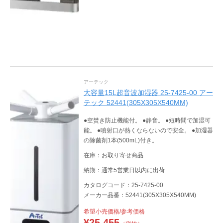
アーテック
大容量15L超音波加湿器 25-7425-00 アー
テック 52441(305X305X540MM)
●空焚き防止機能付。 ●静音。 ●短時間で加湿可
能。 ●噴射口が熱くならないので安全。 ●加湿器
の除菌剤1本(500mL)付き。
在庫：お取り寄せ商品
納期：通常5営業日以内に出荷
カタログコード：25-7425-00
メーカー品番：52441(305X305X540MM)
希望小売価格/参考価格
¥
25,455