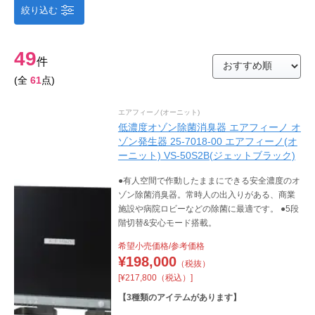
絞り込む
49
件
(全
61
点)
エアフィーノ(オーニット)
低濃度オゾン除菌消臭器 エアフィーノ オ
ゾン発生器 25-7018-00 エアフィーノ(オ
ーニット) VS-50S2B(ジェットブラック)
●有人空間で作動したままにできる安全濃度のオ
ゾン除菌消臭器。常時人の出入りがある、商業
施設や病院ロビーなどの除菌に最適です。 ●5段
階切替&安心モード搭載。
希望小売価格/参考価格
¥
198,000
（税抜）
[¥217,800（税込）]
【
3
種類のアイテムがあります】