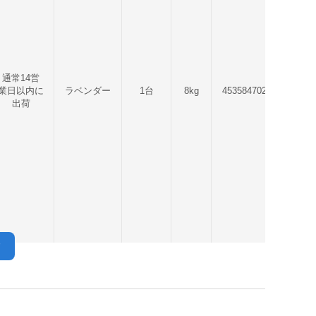
通常14営
業日以内に
ラベンダー
1台
8kg
4535847028482
出荷
す