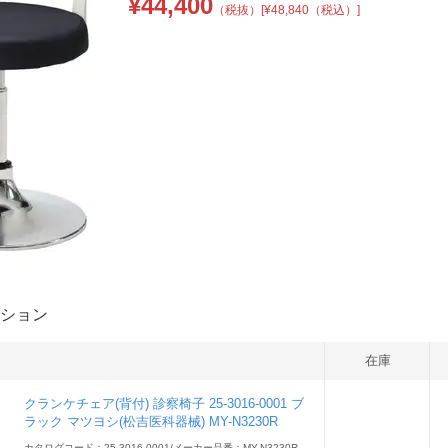
¥
44,400
（税抜）
[¥48,840（税込）]
ション
在庫
クランケチェア(背付) 診察椅子 25-3016-0001 ブ
ラック マツヨシ(松吉医科器械) MY-N3230R
カタログコード：25-3016-0001
/
メーカー品番：MY-N3230R