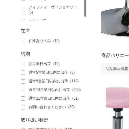
フィフティ・ヴィジョナリー
(
5
)
コクヨ
(
2
)
在庫
在庫ありのみ
(
19
)
納期
商品バリエー
翌営業日出荷
(
19
)
商品基本情報
通常5営業日以内に出荷
(
8
)
通常9営業日以内に出荷
(
116
)
通常14営業日以内に出荷
(
200
)
通常21営業日以内に出荷
(
61
)
お問い合わせください
(
39
)
取り扱い状況