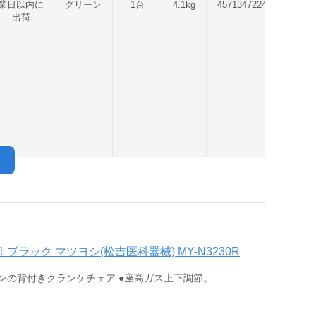
業日以内に
グリーン
1台
4.1kg
4571347224443
出荷
01 ブラック マツヨシ(松吉医科器械) MY-N3230R
ンの背付きクランケチェア ●座高ガス上下調節。