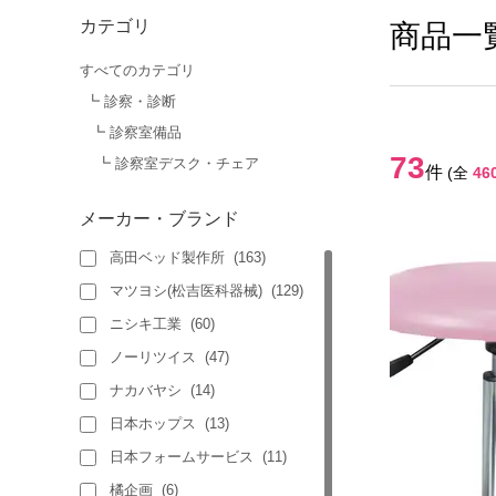
カテゴリ
商品一
すべてのカテゴリ
┗ 診察・診断
┗ 診察室備品
73
┗ 診察室デスク・チェア
件
(全
46
メーカー・ブランド
高田ベッド製作所
(
163
)
マツヨシ(松吉医科器械)
(
129
)
ニシキ工業
(
60
)
ノーリツイス
(
47
)
ナカバヤシ
(
14
)
日本ホップス
(
13
)
日本フォームサービス
(
11
)
橘企画
(
6
)