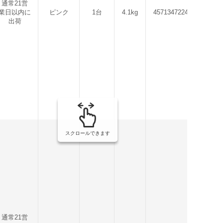
通常21営
業日以内に
ピンク
1台
4.1kg
4571347224436
出荷
スクロールできます
通常21営