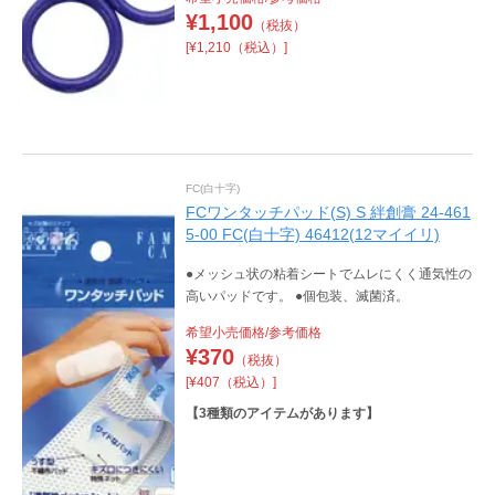
¥
1,100
（税抜）
[¥1,210（税込）]
FC(白十字)
FCワンタッチパッド(S) S 絆創膏 24-461
5-00 FC(白十字) 46412(12マイイリ)
●メッシュ状の粘着シートでムレにくく通気性の
高いパッドです。 ●個包装、滅菌済。
希望小売価格/参考価格
¥
370
（税抜）
[¥407（税込）]
【
3
種類のアイテムがあります】