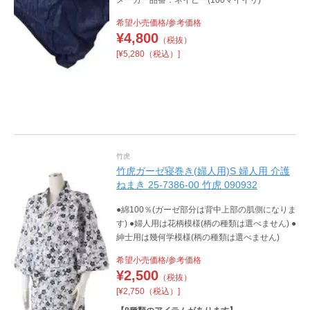
希望小売価格/参考価格
¥
4,800
（税抜）
[¥5,280（税込）]
竹虎
竹虎ガーゼ寝巻き(婦人用)S 婦人用 介護
ねまき 25-7386-00 竹虎 090932
●綿100％(ガーゼ部分は背中上部の肌側になりま
す) ●婦人用は花柄模様(柄の種類は選べません) ●
紳士用は幾何学模様(柄の種類は選べません)
希望小売価格/参考価格
¥
2,500
（税抜）
[¥2,750（税込）]