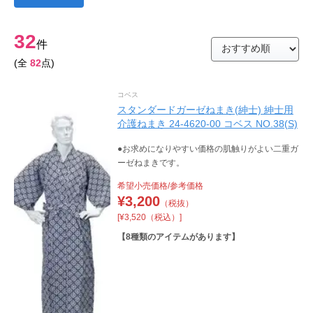
32
件
(全
82
点)
コベス
スタンダードガーゼねまき(紳士) 紳士用
介護ねまき 24-4620-00 コベス NO.38(S)
●お求めになりやすい価格の肌触りがよい二重ガ
ーゼねまきです。
希望小売価格/参考価格
¥
3,200
（税抜）
[¥3,520（税込）]
【
8
種類のアイテムがあります】