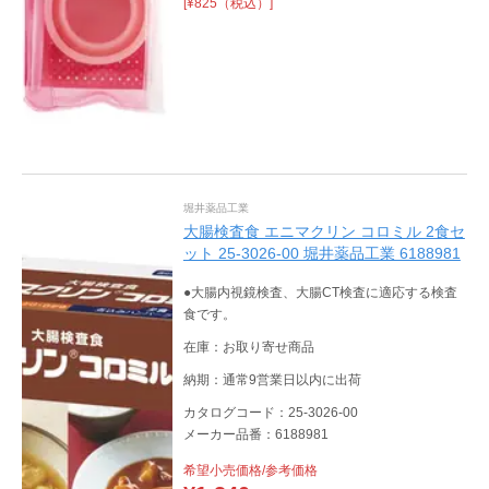
[¥825（税込）]
堀井薬品工業
大腸検査食 エニマクリン コロミル 2食セ
ット 25-3026-00 堀井薬品工業 6188981
●大腸内視鏡検査、大腸CT検査に適応する検査
食です。
在庫：お取り寄せ商品
納期：通常9営業日以内に出荷
カタログコード：25-3026-00
メーカー品番：6188981
希望小売価格/参考価格