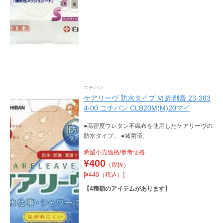
ニチバン
ケアリーヴ 防水タイプ M 絆創膏 23-383
4-00 ニチバン CLB20M(M)20マイ
●高密度ウレタン不織布を使用したケアリーヴの
防水タイプ。 ●滅菌済。
希望小売価格/参考価格
¥
400
（税抜）
[¥440（税込）]
【
4
種類のアイテムがあります】