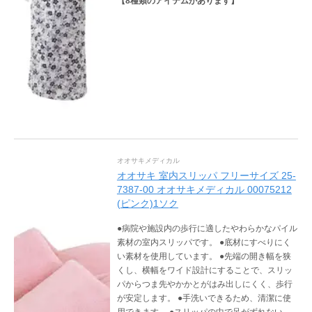
【
8
種類のアイテムがあります】
オオサキメディカル
オオサキ 室内スリッパ フリーサイズ 25-
7387-00 オオサキメディカル 00075212
(ピンク)1ソク
●病院や施設内の歩行に適したやわらかなパイル
素材の室内スリッパです。 ●底材にすべりにく
い素材を使用しています。 ●先端の開き幅を狭
くし、横幅をワイド設計にすることで、スリッ
パからつま先やかかとがはみ出しにくく、歩行
が安定します。 ●手洗いできるため、清潔に使
用できます。 ●スリッパの中で足がずれないよ