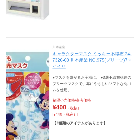
川本産業
キャラクターマスク ミッキー不織布 24-
7326-00 川本産業 NO.975(プリーツ)7マ
イイリ
●マスクを嫌がるお子様に。 ●3層不織布構造の
プリーツマスクで、耳にやさしいソフトな丸ゴ
ムを使用。
希望小売価格/参考価格
¥
400
（税抜）
[¥440（税込）]
【
3
種類のアイテムがあります】