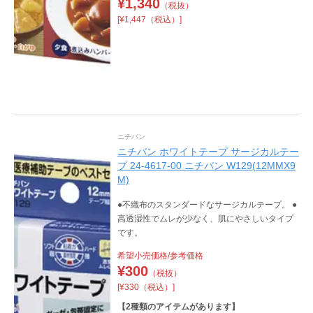
¥
1,340
（税抜）
[¥1,447（税込）]
ニチバン
ニチバン ホワイトテープ サージカルテー
プ 24-4617-00 ニチバン W129(12MMX9
M)
●不織布のスタンダードなサージカルテープ。 ●
高透湿性でムレが少なく、肌にやさしいタイプ
です。
希望小売価格/参考価格
¥
300
（税抜）
[¥330（税込）]
【
2
種類のアイテムがあります】