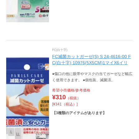
FC(白十字)
FC滅菌カットガーゼ(S) S 24-4616-00 F
C(白十字) 10976(5X5CM)1マイX6イリ
●傷口の他に眼帯やマスクの当てガーゼなど幅広
く使用できます。 ●個包装、滅菌済。
希望小売価格/参考価格
¥
310
（税抜）
[¥341（税込）]
【
3
種類のアイテムがあります】