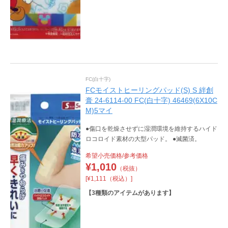
FC(白十字)
FCモイストヒーリングパッド(S) S 絆創
膏 24-6114-00 FC(白十字) 46469(6X10C
M)5マイ
●傷口を乾燥させずに湿潤環境を維持するハイド
ロコロイド素材の大型パッド。 ●滅菌済。
希望小売価格/参考価格
¥
1,010
（税抜）
[¥1,111（税込）]
【
3
種類のアイテムがあります】