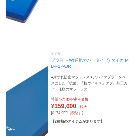
タイカ
プラFII－W(通気カバータイプ) タイカ M
B-F2PA3R
●床ずれ防止マットレス ●アルファプラFIIをベー
スにした「抗菌」「抗ウイルス」ダブル加工カ
バー仕様のマットレス
希望小売価格/参考価格
¥
159,000
（税抜）
[¥174,900（税込）]
【
2
種類のアイテムがあります】