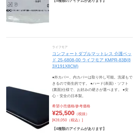
【
5
種類のアイテムがあります】
ライフモア
コンフォートダブルマットレス 介護ベッ
ド 25-6808-00 ライフモア KMPR-83B(8
3X191X8CM)
●外カバー、内カバーは取り外し可能。洗濯もで
きるので衛生的です。 ●ハード(表面)・ソフト
(裏面)仕様で、お好みの硬さが選べます。 ●安
心・安全の日本製。
希望小売価格/参考価格
¥
25,500
（税抜）
[¥28,050（税込）]
【
4
種類のアイテムがあります】