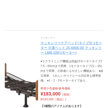
マッキンリー
マッキンリーケアベッド(タイプS) 1モー
ター 介護ベッド 25-6806-00 マッキンリ
ー LMB-100(1モーター)
●リクライニング機能は勿論23モータータイプ2
7.5～60cmまで昇降、1モータータイプ21～35c
mまで昇降、介助者にもやさしい機能あり。 ●組
立簡単、うれしいサイドレール(S)2本も標準装
備。 ●1・2・3モータ―タイプあり。
希望小売価格/参考価格
¥
183,000
（税抜）
[¥183,000（税込）]
【
3
種類のアイテムがあります】