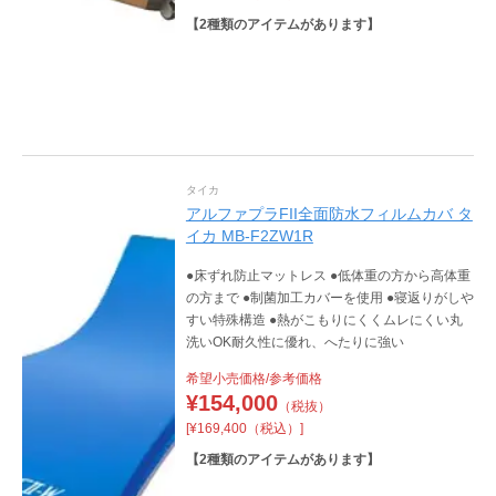
【
2
種類のアイテムがあります】
タイカ
アルファプラFII全面防水フィルムカバ タ
イカ MB-F2ZW1R
●床ずれ防止マットレス ●低体重の方から高体重
の方まで ●制菌加工カバーを使用 ●寝返りがしや
すい特殊構造 ●熱がこもりにくくムレにくい丸
洗いOK耐久性に優れ、へたりに強い
希望小売価格/参考価格
¥
154,000
（税抜）
[¥169,400（税込）]
【
2
種類のアイテムがあります】