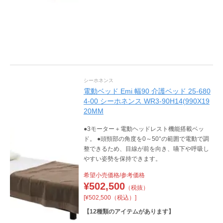
シーホネンス
電動ベッド Emi 幅90 介護ベッド 25-680
4-00 シーホネンス WR3-90H14(990X19
20MM
●3モーター＋電動ヘッドレスト機能搭載ベッ
ド。 ●頭頸部の角度を0～50°の範囲で電動で調
整できるため、目線が前を向き、嚥下や呼吸し
やすい姿勢を保持できます。
希望小売価格/参考価格
¥
502,500
（税抜）
[¥502,500（税込）]
【
12
種類のアイテムがあります】