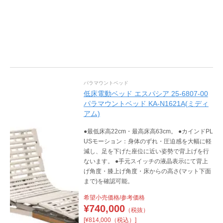
パラマウントベッド
低床電動ベッド エスパシア 25-6807-00
パラマウントベッド KA-N1621A(ミディ
アム)
●最低床高22cm・最高床高63cm。 ●カインドPL
USモーション：身体のずれ・圧迫感を大幅に軽
減し、足を下げた座位に近い姿勢で背上げを行
ないます。 ●手元スイッチの液晶表示にて背上
げ角度・膝上げ角度・床からの高さ(マット下面
まで)を確認可能。
希望小売価格/参考価格
¥
740,000
（税抜）
[¥814,000（税込）]