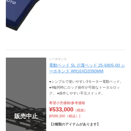
シーホネンス
電動ベッド SL 介護ベッド 25-6805-00 シ
ーホネンス W916XD2090MM
●シンプルで使いやすい3モーター電動ベッド。
●4輪同時にロック操作が可能なトータルロッ
ク。 ●操作しやすい手元スイッチ。
希望小売価格/参考価格
¥
533,000
（税抜）
販売中止
[¥586,300（税込）]
【
2
種類のアイテムがあります】