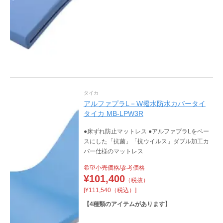
タイカ
アルファプラL－W撥水防水カバータイ
タイカ MB-LPW3R
●床ずれ防止マットレス ●アルファプラLをベー
スにした「抗菌」「抗ウイルス」ダブル加工カ
バー仕様のマットレス
希望小売価格/参考価格
¥
101,400
（税抜）
[¥111,540（税込）]
【
4
種類のアイテムがあります】