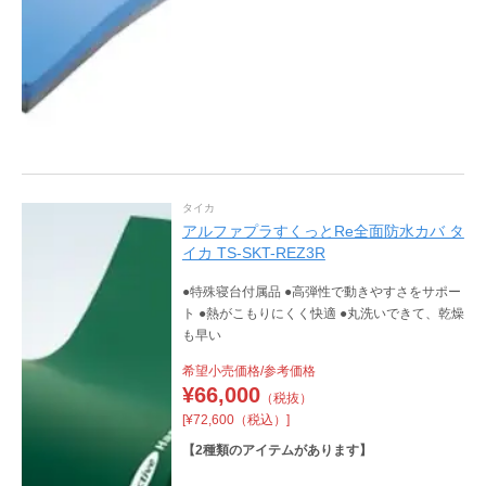
タイカ
アルファプラすくっとRe全面防水カバ タ
イカ TS-SKT-REZ3R
●特殊寝台付属品 ●高弾性で動きやすさをサポー
ト ●熱がこもりにくく快適 ●丸洗いできて、乾燥
も早い
希望小売価格/参考価格
¥
66,000
（税抜）
[¥72,600（税込）]
【
2
種類のアイテムがあります】