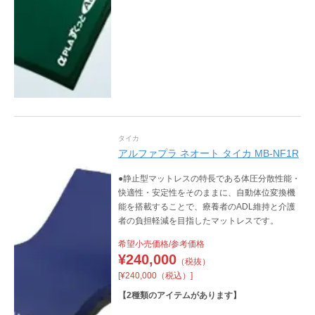
タイカ
アルファプラ ネオート タイカ MB-NF1R
●静止型マットレスの特長である体圧分散性能・
快適性・安定性をそのままに、自動体位変換機
能を搭載することで、療養者のADL維持と介護
者の負担軽減を目指したマットレスです。
希望小売価格/参考価格
¥
240,000
（税抜）
[¥240,000（税込）]
【
2
種類のアイテムがあります】