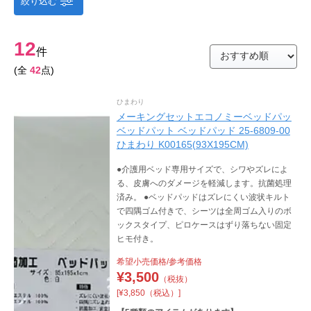
絞り込む
12
件
(全
42
点)
ひまわり
メーキングセットエコノミーベッドパッ
ベッドパット ベッドパッド 25-6809-00
ひまわり K00165(93X195CM)
●介護用ベッド専用サイズで、シワやズレによ
る、皮膚へのダメージを軽減します。抗菌処理
済み。 ●ベッドパッドはズレにくい波状キルト
で四隅ゴム付きで、シーツは全周ゴム入りのボ
ックスタイプ、ピロケースはずり落ちない固定
ヒモ付き。
希望小売価格/参考価格
¥
3,500
（税抜）
[¥3,850（税込）]