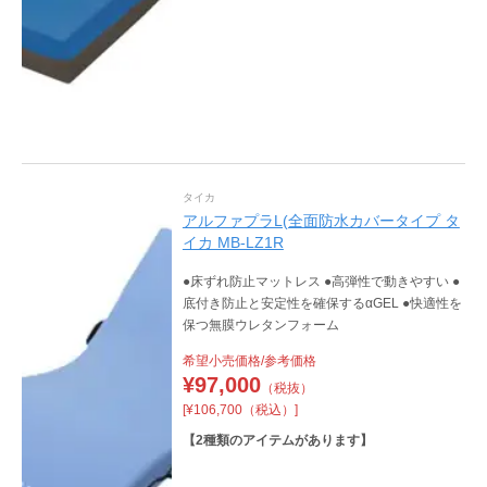
タイカ
アルファプラL(全面防水カバータイプ タ
イカ MB-LZ1R
●床ずれ防止マットレス ●高弾性で動きやすい ●
底付き防止と安定性を確保するαGEL ●快適性を
保つ無膜ウレタンフォーム
希望小売価格/参考価格
¥
97,000
（税抜）
[¥106,700（税込）]
【
2
種類のアイテムがあります】