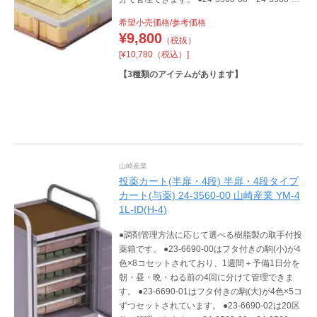
は投薬箱(取手付)の運搬と保管ができる専用カー
希望小売価格/参考価格
トです。 ●24-3560-00は半面扉仕様で最大4
¥
9,800
（税抜）
箱、24-3560-01は全面扉仕様で最大8箱の投薬
[¥10,780（税込）]
箱を収納できます。また、扉は鍵付きですの
で、保管管理にも適しています。
【
3
種類のアイテムがあります】
山崎産業
投薬カート(半扉・4段) 半扉・4段タイプ
カート(与薬) 24-3560-00 山崎産業 YM-4
1L-ID(H-4)
●調剤管理方法に応じて選べる樹脂製の取手付投
薬箱です。 ●23-6690-00はフタ付きの駒(小)が4
色×8コセットされており、1週間＋予備1日分を
朝・昼・晩・ねる前の4回に分けて管理できま
す。 ●23-6690-01はフタ付きの駒(大)が4色×5コ
ずつセットされています。 ●23-6690-02は20区