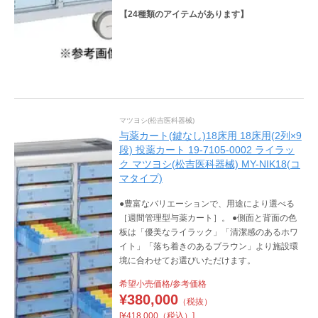
【
24
種類のアイテムがあります】
マツヨシ(松吉医科器械)
与薬カート(鍵なし)18床用 18床用(2列×9
段) 投薬カート 19-7105-0002 ライラッ
ク マツヨシ(松吉医科器械) MY-NIK18(コ
マタイプ)
●豊富なバリエーションで、用途により選べる
［週間管理型与薬カート］。 ●側面と背面の色
板は「優美なライラック」「清潔感のあるホワ
イト」「落ち着きのあるブラウン」より施設環
境に合わせてお選びいただけます。
希望小売価格/参考価格
¥
380,000
（税抜）
[¥418,000（税込）]