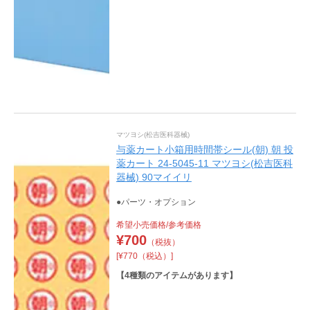
マツヨシ(松吉医科器械)
与薬カート小箱用時間帯シール(朝) 朝 投
薬カート 24-5045-11 マツヨシ(松吉医科
器械) 90マイイリ
●パーツ・オプション
希望小売価格/参考価格
¥
700
（税抜）
[¥770（税込）]
【
4
種類のアイテムがあります】