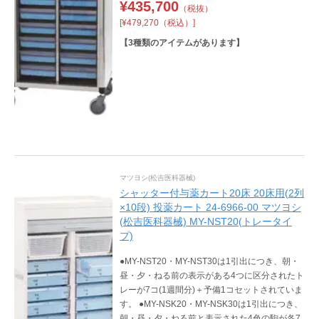
¥
435,700
（税抜）
[¥479,270（税込）]
【
3
種類のアイテムがあります】
マツヨシ(松吉医科器械)
シャッター付与薬カート20床 20床用(2列
×10段) 投薬カート 24-6966-00 マツヨシ
(松吉医科器械) MY-NST20(トレータイ
プ)
●MY-NST20・MY-NST30は1引出につき、朝・
昼・夕・ねる前の表示がある4つに区分されたト
レーが7コ(1週間分)＋予備1コセットされていま
す。 ●MY-NSK20・MY-NSK30は1引出につき、
朝・昼・夕・ねる前と表示された4色の駒が各7