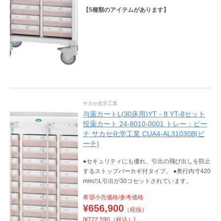
【
5
種類のアイテムがあります】
サカセ化学工業
与薬カートL(30床用)YT－8 YT-8セット
投薬カート 24-8010-0001 トレー：ピー
チ サカセ化学工業 CUA4-AL31030B(ピ
ーチ)
●セキュリティにも優れ、引出の飛び出しを防止
するストップバーカギ付タイプ。 ●奥行内寸420
mmのL引出が30コセットされています。
希望小売価格/参考価格
¥
656,900
（税抜）
[¥722,590（税込）]