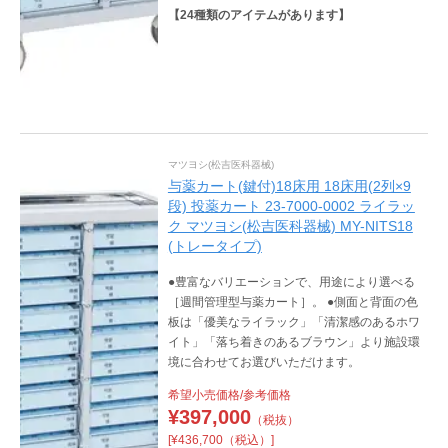
【
24
種類のアイテムがあります】
マツヨシ(松吉医科器械)
与薬カート(鍵付)18床用 18床用(2列×9
段) 投薬カート 23-7000-0002 ライラッ
ク マツヨシ(松吉医科器械) MY-NITS18
(トレータイプ)
●豊富なバリエーションで、用途により選べる
［週間管理型与薬カート］。 ●側面と背面の色
板は「優美なライラック」「清潔感のあるホワ
イト」「落ち着きのあるブラウン」より施設環
境に合わせてお選びいただけます。
希望小売価格/参考価格
¥
397,000
（税抜）
[¥436,700（税込）]