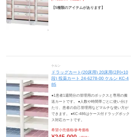
【
5
種類のアイテムがあります】
ケルン
ドラッグカート(20床用) 20床用(2列×10
段) 投薬カート 24-6278-00 ケルン KC-4
85
●1患者1週間分の管理用のボックスと専用の搬
送カートです。 ●人数や時間帯ごとに使い分け
たり、患者の自己管理用などマルチな使い方が
できます。 ●KC-486はケース付ドラッグボック
ス対応カートです。
希望小売価格/参考価格
¥
245,000