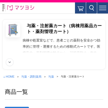
与薬・注射薬カート（病棟用薬品カー
ト・薬剤管理カート）
病棟や処置室などで、患者ごとの薬剤を安全かつ効
率的に管理・運搬するための移動式カートです。医
療安全・薬剤管理の観点から、誤投薬防止・衛生保
持・作業効率化を目的に導入されています。鍵付き
続きを読む
のものやシャッター付きのものが有ります。また投
薬トレーそれぞれの引出し内は1患者1週間分を管理
⌂ HOME
与薬・調剤薬局
与薬
与薬・注射薬カート
するトレータイプや投薬時間ごとに独立したコマタ
イプの形式があります。注射薬カートはバスケット
商品一覧
タイプやトレータイプなどがあります。