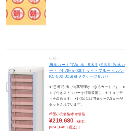
ケルン
与薬カート(1Week・9床用) 9床用 投薬カ
ート 24-7865-0001 ライトブルー ケルン
KC-500-01S(ヨヤクケース8カセ
●1患者1引出で与薬管理ができるカートです。 ●
カギ付きストッパーを標準装備し、セキュリテ
ィを高めます。 ●1引出には与薬ケース8日分が
セットされています。
希望小売価格/参考価格
¥
219,680
（税抜）
[¥241,648（税込）]