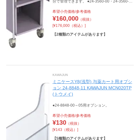
分で管理できます。 ●24-3560-00・24-3560-01
は投薬箱(取手付)の運搬と保管ができる専用カー
希望小売価格/参考価格
トです。 ●24-3560-00は半面扉仕様で最大4
¥
160,000
（税抜）
箱、24-3560-01は全面扉仕様で最大8箱の投薬
[¥176,000（税込）]
箱を収納できます。また、扉は鍵付きですの
で、保管管理にも適しています。
【
2
種類のアイテムがあります】
KAWAJUN
ミニケースY8(浅型) 与薬カート用オプシ
ョン 24-8848-11 KAWAJUN MCN020TP
(トウメイ)
●24-8848-00～05用オプション。
希望小売価格/参考価格
¥
130
（税抜）
[¥143（税込）]
【
5
種類のアイテムがあります】