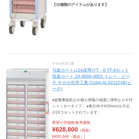
【
32
種類のアイテムがあります】
サカセ化学工業
与薬カートL(24床用)YT－8 YT-8セット
投薬カート 24-8009-0001 トレー：ピー
チ サカセ化学工業 CUA4-ALS21224B(ピ
ーチ)
●盗難事故防止や個人情報の保護に便利なカギ付
シャッタータイプ。 ●奥行内寸420mmのL引出
が24コセットされています。
希望小売価格/参考価格
¥
628,800
（税抜）
[¥691,680（税込）]