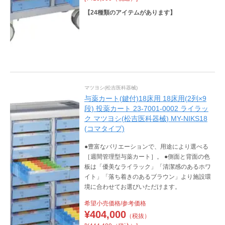
【
24
種類のアイテムがあります】
マツヨシ(松吉医科器械)
与薬カート(鍵付)18床用 18床用(2列×9
段) 投薬カート 23-7001-0002 ライラッ
ク マツヨシ(松吉医科器械) MY-NIKS18
(コマタイプ)
●豊富なバリエーションで、用途により選べる
［週間管理型与薬カート］。 ●側面と背面の色
板は「優美なライラック」「清潔感のあるホワ
イト」「落ち着きのあるブラウン」より施設環
境に合わせてお選びいただけます。
希望小売価格/参考価格
¥
404,000
（税抜）