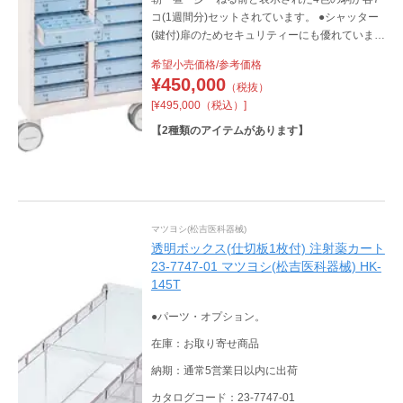
コ(1週間分)セットされています。 ●シャッター
(鍵付)扉のためセキュリティーにも優れていま
す。
希望小売価格/参考価格
¥
450,000
（税抜）
[¥495,000（税込）]
【
2
種類のアイテムがあります】
マツヨシ(松吉医科器械)
透明ボックス(仕切板1枚付) 注射薬カート
23-7747-01 マツヨシ(松吉医科器械) HK-
145T
●パーツ・オプション。
在庫：お取り寄せ商品
納期：通常5営業日以内に出荷
カタログコード：23-7747-01