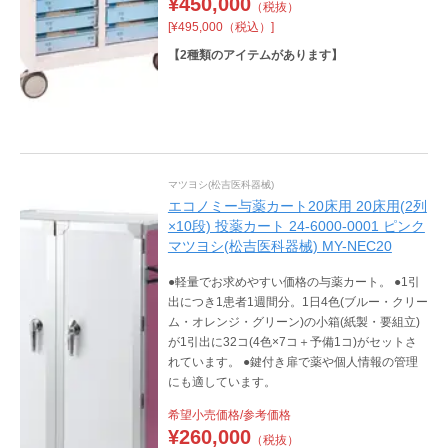
¥
450,000
（税抜）
[¥495,000（税込）]
【
2
種類のアイテムがあります】
マツヨシ(松吉医科器械)
エコノミー与薬カート20床用 20床用(2列
×10段) 投薬カート 24-6000-0001 ピンク
マツヨシ(松吉医科器械) MY-NEC20
●軽量でお求めやすい価格の与薬カート。 ●1引
出につき1患者1週間分。1日4色(ブルー・クリー
ム・オレンジ・グリーン)の小箱(紙製・要組立)
が1引出に32コ(4色×7コ＋予備1コ)がセットさ
れています。 ●鍵付き扉で薬や個人情報の管理
にも適しています。
希望小売価格/参考価格
¥
260,000
（税抜）