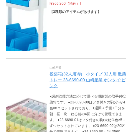
[¥366,300（税込）]
【
3
種類のアイテムがあります】
山崎産業
投薬箱(32人用)駒・小タイプ 32人用 散薬
トレー 23-6690-00 山崎産業 ホンタイ:ピ
ンク
●調剤管理方法に応じて選べる樹脂製の取手付投
薬箱です。 ●23-6690-00はフタ付きの駒(小)が4
色×8コセットされており、1週間＋予備1日分を
朝・昼・晩・ねる前の4回に分けて管理できま
す。 ●23-6690-01はフタ付きの駒(大)が4色×5コ
ずつセットされています。 ●23-6690-02は20区
分で管理できます。 ●24-3560-00・24-3560-01