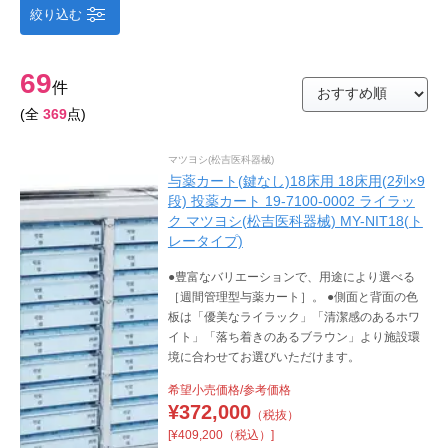
絞り込む
69
件
(全
369
点)
マツヨシ(松吉医科器械)
与薬カート(鍵なし)18床用 18床用(2列×9
段) 投薬カート 19-7100-0002 ライラッ
ク マツヨシ(松吉医科器械) MY-NIT18(ト
レータイプ)
●豊富なバリエーションで、用途により選べる
［週間管理型与薬カート］。 ●側面と背面の色
板は「優美なライラック」「清潔感のあるホワ
イト」「落ち着きのあるブラウン」より施設環
境に合わせてお選びいただけます。
希望小売価格/参考価格
¥
372,000
（税抜）
[¥409,200（税込）]