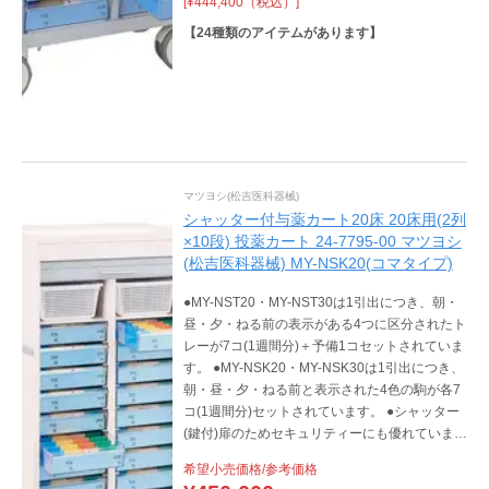
[¥444,400（税込）]
【
24
種類のアイテムがあります】
マツヨシ(松吉医科器械)
シャッター付与薬カート20床 20床用(2列
×10段) 投薬カート 24-7795-00 マツヨシ
(松吉医科器械) MY-NSK20(コマタイプ)
●MY-NST20・MY-NST30は1引出につき、朝・
昼・夕・ねる前の表示がある4つに区分されたト
レーが7コ(1週間分)＋予備1コセットされていま
す。 ●MY-NSK20・MY-NSK30は1引出につき、
朝・昼・夕・ねる前と表示された4色の駒が各7
コ(1週間分)セットされています。 ●シャッター
(鍵付)扉のためセキュリティーにも優れていま
す。
希望小売価格/参考価格