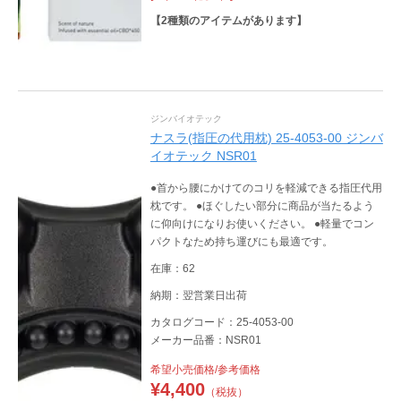
【
2
種類のアイテムがあります】
ジンバイオテック
ナスラ(指圧の代用枕) 25-4053-00 ジンバ
イオテック NSR01
●首から腰にかけてのコリを軽減できる指圧代用
枕です。 ●ほぐしたい部分に商品が当たるよう
に仰向けになりお使いください。 ●軽量でコン
パクトなため持ち運びにも最適です。
在庫：62
納期：翌営業日出荷
カタログコード：25-4053-00
メーカー品番：NSR01
希望小売価格/参考価格
¥
4,400
（税抜）