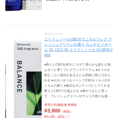
エリクシノール
エリクシノールCBDボタニカルフレグ フ
レッシュグリーンの香り カンナビジオー
ル 25-7212-00 エリクシノール 03-BFB-0
450
●香りとCBDを味方につけて 滑らかな肌と心地
よさへと導くフレグランスアイテム ●オイルを
飲むことに抵抗がある人にも気軽に取り入れら
れる ●ホホバオイル × ヘンプCBDオイル ×ボタ
ニカルの香り ●毎日をポジティブにしてくれる
香りとCBDで心地よさを ●肩やうなじに塗っ
て、フレッシュグリーンやウッドの香りを感じ
ながら深く深呼吸し身体のキャッチアップする
希望小売価格/参考価格
感覚にフォーカスします ●1瓶(8ml)にCBD450m
¥
3,900
（税抜）
g含有 ●日本製
[¥4,290（税込）]