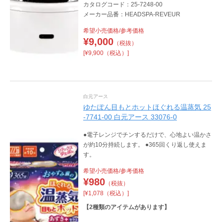
カタログコード：25-7248-00
メーカー品番：HEADSPA-REVEUR
希望小売価格/参考価格
¥
9,000
（税抜）
[¥9,900（税込）]
白元アース
ゆたぽん目もとホットほぐれる温蒸気 25
-7741-00 白元アース 33076-0
●電子レンジでチンするだけで、心地よい温かさ
が約10分持続します。 ●365回くり返し使えま
す。
希望小売価格/参考価格
¥
980
（税抜）
[¥1,078（税込）]
【
2
種類のアイテムがあります】