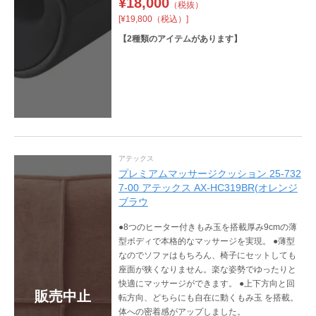
¥
18,000
（税抜）
[¥19,800（税込）]
【
2
種類のアイテムがあります】
アテックス
プレミアムマッサージクッション 25-732
7-00 アテックス AX-HC319BR(オレンジ
ブラウ
●8つのヒーター付きもみ玉を搭載厚み9cmの薄
型ボディで本格的なマッサージを実現。 ●薄型
なのでソファはもちろん、椅子にセットしても
座面が狭くなりません。楽な姿勢でゆったりと
快適にマッサージができます。 ●上下方向と回
販売中止
転方向、どちらにも自在に動くもみ玉 を搭載。
体への密着感がアップしました。