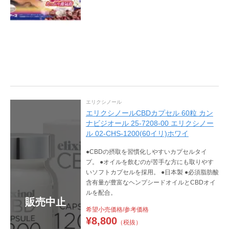
エリクシノール
エリクシノールCBDカプセル 60粒 カン
ナビジオール 25-7208-00 エリクシノー
ル 02-CHS-1200(60イリ)ホワイ
●CBDの摂取を習慣化しやすいカプセルタイ
プ。 ●オイルを飲むのが苦手な方にも取りやす
いソフトカプセルを採用。 ●日本製 ●必須脂肪酸
含有量が豊富なヘンプシードオイルとCBDオイ
ルを配合。
販売中止
希望小売価格/参考価格
¥
8,800
（税抜）