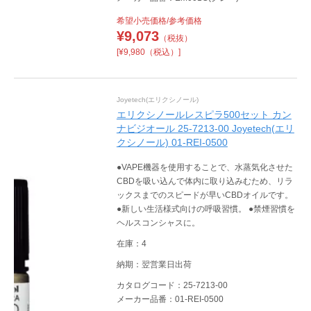
希望小売価格/参考価格
¥
9,073
（税抜）
[¥9,980（税込）]
Joyetech(エリクシノール)
エリクシノールレスピラ500セット カン
ナビジオール 25-7213-00 Joyetech(エリ
クシノール) 01-REI-0500
●VAPE機器を使用することで、水蒸気化させた
CBDを吸い込んで体内に取り込みむため、リラ
ックスまでのスピードが早いCBDオイルです。
●新しい生活様式向けの呼吸習慣。 ●禁煙習慣を
ヘルスコンシャスに。
在庫：4
納期：翌営業日出荷
カタログコード：25-7213-00
メーカー品番：01-REI-0500