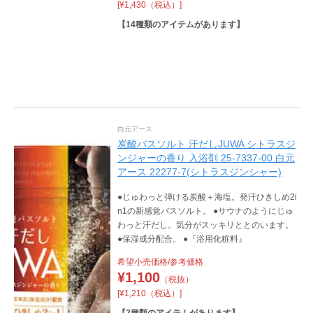
[¥1,430（税込）]
ージ。 ●10103はおつかれボディを、ころころ
ほぐし。 ●10104はおつかれ背中・腰を、ころ
【
14
種類のアイテムがあります】
ころほぐし。 ●10102はおつかれ脚を、ころこ
ろほぐし。 ●10101はおつかれ足裏を、ふみふ
み刺激。
白元アース
炭酸バスソルト 汗だしJUWA シトラスジ
ンジャーの香り 入浴剤 25-7337-00 白元
アース 22277-7(シトラスジンシャー)
●じゅわっと弾ける炭酸＋海塩。発汗ひきしめ2i
n1の新感覚バスソルト。 ●サウナのようにじゅ
わっと汗だし。気分がスッキリととのいます。
●保湿成分配合。 ●『浴用化粧料』
希望小売価格/参考価格
¥
1,100
（税抜）
[¥1,210（税込）]
【
2
種類のアイテムがあります】