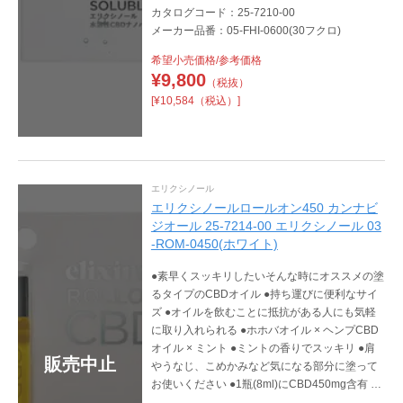
カタログコード：25-7210-00
メーカー品番：05-FHI-0600(30フクロ)
希望小売価格/参考価格
¥
9,800
（税抜）
[¥10,584（税込）]
エリクシノール
エリクシノールロールオン450 カンナビ
ジオール 25-7214-00 エリクシノール 03
-ROM-0450(ホワイト)
●素早くスッキリしたいそんな時にオススメの塗
るタイプのCBDオイル ●持ち運びに便利なサイ
ズ ●オイルを飲むことに抵抗がある人にも気軽
に取り入れられる ●ホホバオイル × ヘンプCBD
オイル × ミント ●ミントの香りでスッキリ ●肩
販売中止
やうなじ、こめかみなど気になる部分に塗って
お使いください ●1瓶(8ml)にCBD450mg含有 ●
日本製造