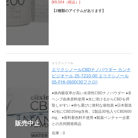
[¥9,504（税込）]
【
2
種類のアイテムがあります】
エリクシノール
エリクシノールCBDナノパウダー カンナ
ビジオール 25-7210-00 エリクシノール
05-FHI-0600(30フクロ)
●体内吸収率が高い水溶性CBDナノパウダー ●非
ヘンプ由来原料使用 ●水に溶けるからCBDを摂
取しやすい ●持ち運びに便利な個包装 ●日本製造
●1包にCBD20mg含有。1製品30包入りCBD600
mg。 ●香料着色料不使用 ●製薬ベンチャー企業
販売中止
との共同開発商品
在庫：0