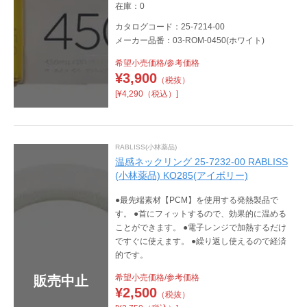
在庫：0
カタログコード：25-7214-00
メーカー品番：03-ROM-0450(ホワイト)
希望小売価格/参考価格
¥
3,900
（税抜）
[¥4,290（税込）]
RABLISS(小林薬品)
温感ネックリング 25-7232-00 RABLISS
(小林薬品) KO285(アイボリー)
●最先端素材【PCM】を使用する発熱製品で
す。 ●首にフィットするので、効果的に温める
ことができます。 ●電子レンジで加熱するだけ
ですぐに使えます。 ●繰り返し使えるので経済
的です。
希望小売価格/参考価格
販売中止
¥
2,500
（税抜）