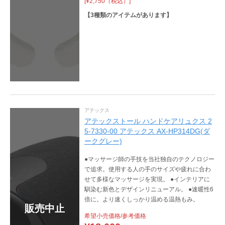
[¥2,750（税込）]
【
3
種類のアイテムがあります】
アテックス
アテックストール ハンドケアリュクス 2
5-7330-00 アテックス AX-HP314DG(ダ
ークグレー)
●マッサージ師の手技を当社独自のテクノロジー
で追求。使用する人の手のサイズや疲れに合わ
せて多様なマッサージを実現。 ●インテリアに
馴染む新色とデザインリニューアル。 ●速暖性6
倍に。より速くしっかり温める温熱もみ。
販売中止
希望小売価格/参考価格