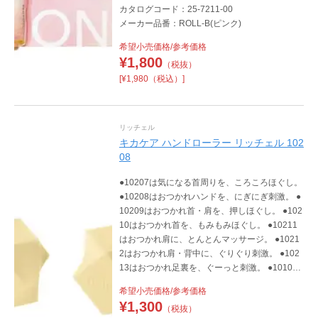
カタログコード：25-7211-00
メーカー品番：ROLL-B(ピンク)
希望小売価格/参考価格
¥
1,800
（税抜）
[¥1,980（税込）]
リッチェル
キカケア ハンドローラー リッチェル 102
08
●10207は気になる首周りを、ころころほぐし。
●10208はおつかれハンドを、にぎにぎ刺激。 ●
10209はおつかれ首・肩を、押しほぐし。 ●102
10はおつかれ首を、もみもみほぐし。 ●10211
はおつかれ肩に、とんとんマッサージ。 ●1021
2はおつかれ肩・背中に、ぐりぐり刺激。 ●102
13はおつかれ足裏を、ぐーっと刺激。 ●10100
はおつかれ頭皮を、もみもみほぐし。 ●10105
希望小売価格/参考価格
はおつかれフェイスに、巻くだけマッサージ。
¥
1,300
（税抜）
●10106はおつかれフェイスに、巻くだけマッサ