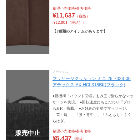
希望小売価格/参考価格
¥
11,637
（税抜）
[¥12,801（税込）]
【
3
種類のアイテムがあります】
アテックス
マッサージクッション ミニ 25-7328-00
アテックス AX-HCL318BK(ブラック)
●新機構「バウンド回転」もみ玉で滑らかなマッ
サージを実現。 ●回転速度にもこだわり「プロ
もみR」搭載。 ●お好みの姿勢でマッサージ。
「首・肩」、「腰・背中」、「ふともも・ふく
らはぎ」
希望小売価格/参考価格
販売中止
¥
5,437
（税抜）