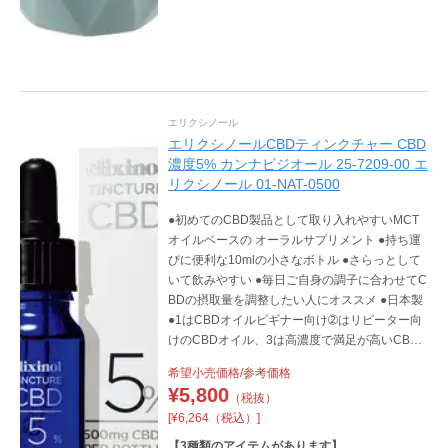
エリクシノール
エリクシノールCBDティンクチャー CBD
濃度5% カンナビジオール 25-7209-00 エ
リクシノール 01-NAT-0500
●初めてのCBD製品として取り入れやすいMCT
オイルベースの オーラルサプリメント ●持ち運
びに便利な10mlの小さなボトル ●さらっとして
いて飲みやすい ●毎日ご自身の調子に合わせてC
BDの摂取量を調整したい人にオススメ ●日本製
●1はCBDオイルビギナー向け➁はリピーター向
けのCBDオイル、3は高濃度で満足が高いCBD
オイルです ●1はCBD含有量500mg、スポイト1
希望小売価格/参考価格
滴当たりのCBD含有量は1.25mg➁はCBD含有量
¥
5,800
（税抜）
1500mg、スポイト1滴当たりのCBD含有量CBD
[¥6,264（税込）]
3.75mg、3はCBD含有量3000mg、スポイト1滴
当たりのCBD含有量は7.5mg
【
3
種類のアイテムがあります】