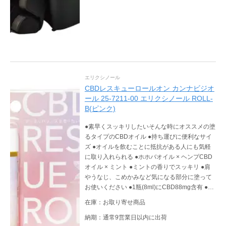
エリクシノール
CBDレスキューロールオン カンナビジオ
ール 25-7211-00 エリクシノール ROLL-
B(ピンク)
●素早くスッキリしたいそんな時にオススメの塗
るタイプのCBDオイル ●持ち運びに便利なサイ
ズ ●オイルを飲むことに抵抗がある人にも気軽
に取り入れられる ●ホホバオイル × ヘンプCBD
オイル × ミント ●ミントの香りでスッキリ ●肩
やうなじ、こめかみなど気になる部分に塗って
お使いください ●1瓶(8ml)にCBD88mg含有 ●日
本製造
在庫：お取り寄せ商品
納期：通常9営業日以内に出荷