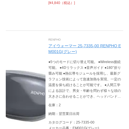
[¥4,840（税込）]
RENPHO
アイウォーマー 25-7335-00 RENPHO E
M001G(グレー)
●5つのモードに切り替え可能。 ●Wireless接続
可能。 ●4Dリラックス ●音声ガイド ●180°折り
畳み可能 ●熱伝導モジュールを採用し、最新グ
ラフェン技術によって急速加熱を実現、一定の
温度を保ち続けることが可能です。 ●人間工学
による設計で、男女・年齢を問わず様々な頭の
大きさに合わせることができ、ヘッドバンドで
一番フィットする所に調節して、目もとケアを
在庫：2
お楽しみいただけます。 ●USB充電式でコンセ
ントやパソコン、車内電源などから充電でき、
納期：翌営業日出荷
非常に便利です。電源コードが無いため、ご使
カタログコード：25-7335-00
用の際にコードが絡まることがなく安心です。
メーカー品番：EM001G(グレー)