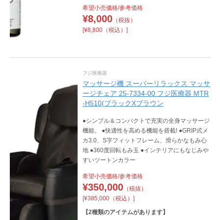
希望小売価格/参考価格
¥
8,000
（税抜）
[¥8,800（税込）]
フジ医療器
マッサージ機 スーパーリラックス マッサ
ージチェア 25-7334-00 フジ医療器 MTR
-H510(ブラックXブラウン
●シンプル＆コンパクトで充実の全身マッサージ
機能。 ●快適性を高める機能を搭載! ●GRIP式メ
カ3.0、S字フィットフレーム、滑らかなもみ心
地 ●360度回転もみ玉 ●インテリアにもなじみや
すいツートンカラー
希望小売価格/参考価格
¥
350,000
（税抜）
[¥385,000（税込）]
【
2
種類のアイテムがあります】