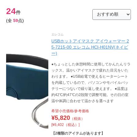
24
件
(全
59
点)
エレコム
USBホットアイマスク アイウォーマー 2
5-7215-00 エレコム HCI-H01NV(ネイビ
ー)
●ちょっとした休憩時間に使用してかんたんリラ
ックス。温かいアイマスクで疲れた目元をいた
わります。 ●USB給電で使えるヒーターシート
を内蔵しているので、パソコンやモバイルバッ
テリーにつないで繰り返し使えます。 ●温度は
約42℃/約47℃の2段階で調整可能。その日の室
温や体調に合わせて温かさを選べます
希望小売価格/参考価格
¥
5,820
（税抜）
[¥6,402（税込）]
【
2
種類のアイテムがあります】