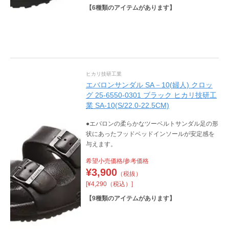
【
6
種類のアイテムがあります】
ヒカリ技研工業
エバロンサンダル SA－10(婦人) クロッ
グ 25-6550-0301 ブラック ヒカリ技研工
業 SA-10(S/22.0-22.5CM)
●エバロンの柔らかなツーベルトサンダル足の形
状にあったフッドベッドインソールが安定感を
与えます。
希望小売価格/参考価格
¥
3,900
（税抜）
[¥4,290（税込）]
【
9
種類のアイテムがあります】