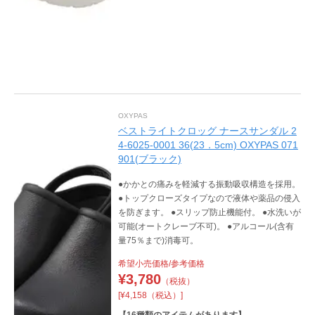
OXYPAS
ベストライトクロッグ ナースサンダル 2
4-6025-0001 36(23．5cm) OXYPAS 071
901(ブラック)
●かかとの痛みを軽減する振動吸収構造を採用。
●トップクローズタイプなので液体や薬品の侵入
を防ぎます。 ●スリップ防止機能付。 ●水洗いが
可能(オートクレーブ不可)。 ●アルコール(含有
量75％まで)消毒可。
希望小売価格/参考価格
¥
3,780
（税抜）
[¥4,158（税込）]
【
16
種類のアイテムがあります】