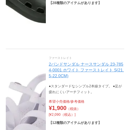
【
28
種類のアイテムがあります】
ファーストレイト
2バンドサンダル ナースサンダル 23-785
4-0001 ホワイト ファーストレイト S(21.
5-22.0CM)
●スタンダードなシンプル2本線タイプ。 ●足が
疲れにくいアーチフィット。
希望小売価格/参考価格
¥
1,900
（税抜）
[¥2,090（税込）]
【
12
種類のアイテムがあります】