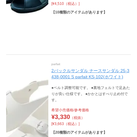
[¥4,510（税込）]
【
10
種類のアイテムがあります】
parfait
2バックルサンダル ナースサンダル 25-3
438-0001 S parfait KS-102(ホワイト)
●ベルト調整可能です。 ●裏地フェルトで足あた
りが良い仕様です。 ●かかとはすべり止め付で
す。
希望小売価格/参考価格
¥
3,330
（税抜）
[¥3,663（税込）]
【
20
種類のアイテムがあります】