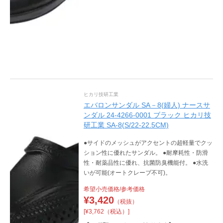
ヒカリ技研工業
エバロンサンダル SA－8(婦人) ナースサ
ンダル 24-4266-0001 ブラック ヒカリ技
研工業 SA-8(S/22-22.5CM)
●サイドのメッシュがアクセントの超軽量でクッ
ション性に優れたサンダル。 ●耐摩耗性・防滑
性・耐薬品性に優れ、抗菌防臭機能付。 ●水洗
いが可能(オートクレーブ不可)。
希望小売価格/参考価格
¥
3,420
（税抜）
[¥3,762（税込）]