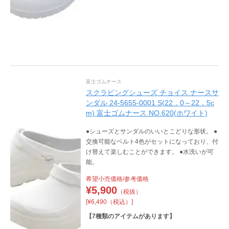
富士ゴムナース
スクラビングシューズ チョイス ナースサ
ンダル 24-5655-0001 S(22．0～22．5c
m) 富士ゴムナース NO.620(ホワイト)
●シューズとサンダルのいいとこどりな形状。 ●
交換可能なベルト4色がセットになっており、付
け替えて楽しむことができます。 ●水洗いが可
能。
希望小売価格/参考価格
¥
5,900
（税抜）
[¥6,490（税込）]
【
7
種類のアイテムがあります】