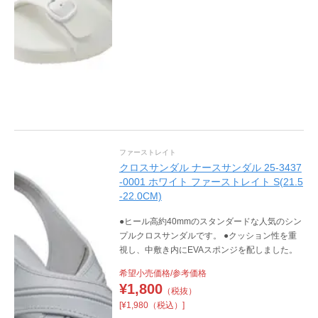
ファーストレイト
クロスサンダル ナースサンダル 25-3437
-0001 ホワイト ファーストレイト S(21.5
-22.0CM)
●ヒール高約40mmのスタンダードな人気のシン
プルクロスサンダルです。 ●クッション性を重
視し、中敷き内にEVAスポンジを配しました。
希望小売価格/参考価格
¥
1,800
（税抜）
[¥1,980（税込）]