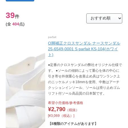
39
件
(全
404
点)
parfait
O脚補正クロスサンダル ナースサンダル
25-6549-0001 S parfait KS-104(ホワイ
ト)
●定番のクロスサンダルの弊社オリジナル仕様で
す。 ●ソールの傾斜によって重心を体の中心に
引き寄せ外側重心を改善止め具はワンランク上
のニッケルメッキ18mmを使用、中敷はアーチ
クッションインソール、ソールは滑り止めゴム
リフト付ソール高品質の日本製です。
希望小売価格/参考価格
¥
2,790
（税抜）
[¥3,069（税込）]
【
8
種類のアイテムがあります】