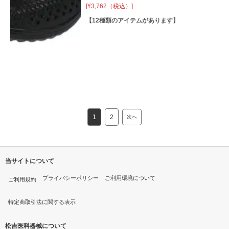
[¥3,762（税込）]
【
12
種類のアイテムがあります】
1
2
次へ
当サイトについて
プライバシーポリシー
ご利用環境について
ご利用規約
特定商取引法に関する表示
松吉医科器械について