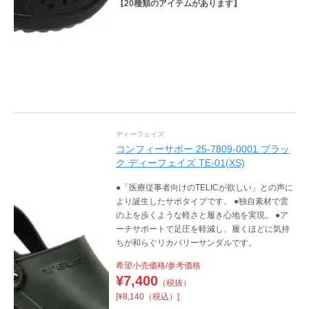
【
20
種類のアイテムがあります】
ディーフェイズ
コンフィーサボー 25-7809-0001 ブラッ
ク ディーフェイズ TE-01(XS)
●「医療従事者向けのTELICが欲しい」との声に
より誕生したサボタイプです。 ●独自素材で雲
の上を歩くような軽さと履き心地を実現。 ●ア
ーチサポートで足圧を軽減し、履くほどに気持
ちが和らぐリカバリーサンダルです。
希望小売価格/参考価格
¥
7,400
（税抜）
[¥8,140（税込）]