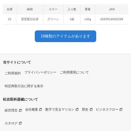
在庫
納期
カラー
入り数
重量
JAN
15
翌営業日出荷
グリーン
1枚
140g
4545516000299
18
種類のアイテムがあります
当サイトについて
プライバシーポリシー
ご利用環境について
ご利用規約
特定商取引法に関する表示
松吉医科器械について
会社概要
数字で見るマツヨシ
歴史
ビジネスフロー
経営理念
カタログ