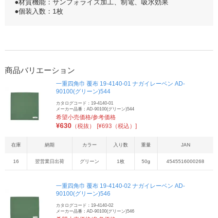
●材質機能：サンフォライズ加工、制電、吸水効果
●個装入数：1枚
商品バリエーション
一重四角巾 覆布 19-4140-01 ナガイレーベン AD-
90100(グリーン)544
カタログコード：19-4140-01
メーカー品番：AD-90100(グリーン)544
希望小売価格/参考価格
¥
630
（税抜）
[¥693（税込）]
在庫
納期
カラー
入り数
重量
JAN
16
翌営業日出荷
グリーン
1枚
50g
4545516000268
一重四角巾 覆布 19-4140-02 ナガイレーベン AD-
90100(グリーン)546
カタログコード：19-4140-02
メーカー品番：AD-90100(グリーン)546