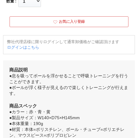
数量
お気に入り登録
弊社代理店様に限りログインして通常卸価格がご確認頂けます
ログインはこちら
商品説明
●息を吸ってボールを浮かせることで呼吸トレーニングを行う
ことができます。
●ボールが浮く様子が見えるので楽しくトレーニングが行えま
す。
商品スペック
●カラー：赤・青・黄
●製品サイズ：W140×D75×H145mm
●本体重量：190g
●材質：本体=ポリスチレン、ボール・チューブ=ポリエチレ
ン、マウスピース=ポリプロピレン